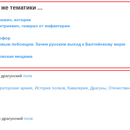
же тематики ...
ович, историк
триевич, генерал от инфантерии
тофор
довым побоищем. Зачем русским выход к Балтийскому морю
овская мещанка
 драгунский
полк
раторская армия
,
История полков
,
Кавалерия
,
Драгуны
,
Отечестве
й драгунский
полк