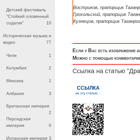
Востриков, прапорщик Таганро
Детский фестиваль
Грохольский, прапорщик Таган
"Стойкий оловянный
Кузнецов, прапорщик Таганрог
содатик"
10
Историческая музыка и
видео
77
Если у Вас есть изображение 
Чили
1
Можно с помощью комментариев
Колумбия
2
Ссылка на статью "Дра
Мексика
1
Албания
3
Британская империя
2
Персидская
империя
0
Испанская империя
3