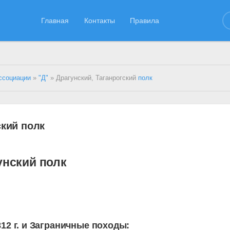
Главная
Контакты
Правила
ссоциации
»
"Д"
» Драгунский, Таганрогский
полк
ский полк
унский полк
12 г. и Заграничные походы: