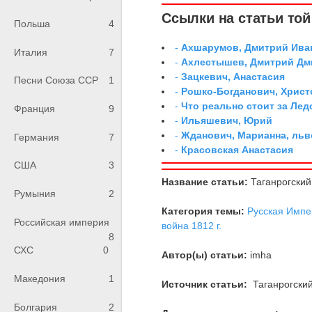
Ссылки на статьи той 
Польша
4
-
Ахшарумов, Дмитрий Иван
Италия
7
-
Ахлестышев, Дмитрий Дми
-
Зацкевич, Анастасия
Песни Союза ССР
1
-
Рошко-Богданович, Хрис
-
Что реально стоит за Ле
Франция
9
-
Ильяшевич, Юрий
-
Жданович, Марианна, льв
Германия
7
-
Красовская Анастасия
США
3
Название статьи:
Таганрогский
Румыния
2
Категория темы:
Русская Импе
Российская империя
война 1812 г.
8
СХС
0
Автор(ы) статьи:
imha
Македония
1
Источник статьи:
Таганрогски
Болгария
2