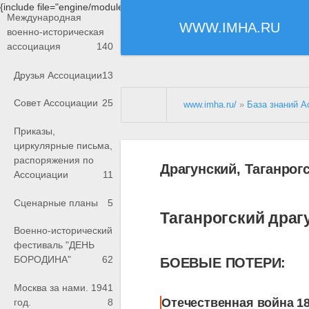
{include file="engine/modules/saperu/head.php"}
Международная
WWW.IMHA.RU
военно-историческая
ассоциация
140
Друзья Ассоциации
13
Совет Ассоциации
25
www.imha.ru/
»
База знаний А
Приказы,
циркулярные письма,
распоряжения по
Драгунский, Таганрог
Ассоциации
11
Сценарные планы
5
Таганрогский драг
Военно-исторический
фестиваль "ДЕНЬ
БОРОДИНА"
62
БОЕВЫЕ ПОТЕРИ:
Москва за нами. 1941
Отечественная война 18
год.
8