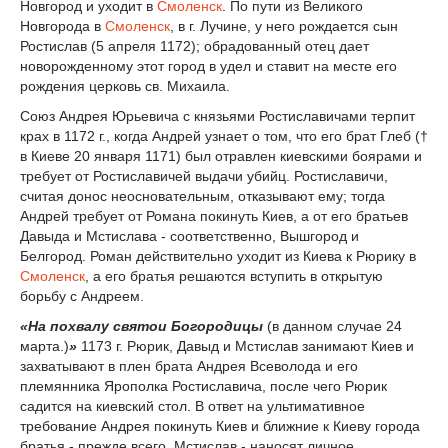
Новгород и уходит в
Смоленск
. По пути из Великого
Новгорода в
Смоленск
, в г. Лучине, у него рождается сын
Ростислав (5 апреля 1172); обрадованный отец дает
новорожденному этот город в удел и ставит на месте его
рождения церковь св. Михаила.
Союз Андрея Юрьевича с князьями Ростиславичами терпит
крах в 1172 г., когда Андрей узнает о том, что его брат Глеб (†
в Киеве 20 января 1171) был отравлен киевскими боярами и
требует от Ростиславичей выдачи убийц. Ростиславичи,
считая донос неосновательным, отказывают ему; тогда
Андрей требует от Романа покинуть Киев, а от его братьев
Давыда и Мстислава - соответственно, Вышгород и
Белгород. Роман действительно уходит из Киева к Рюрику в
Смоленск
, а его братья решаются вступить в открытую
борьбу с Андреем.
«На похвалу святои Богородицы
(в данном случае 24
марта.)
»
1173 г. Рюрик, Давыд и Мстислав занимают Киев и
захватывают в плен брата Андрея Всеволода и его
племянника Ярополка Ростиславича, после чего Рюрик
садится на киевский стол. В ответ на ультимативное
требование Андрея покинуть Киев и ближние к Киеву города
братья - прежде всего, Мстислав - наносят личное