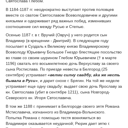
Святослава Глебом.
В 1184-1187 гг. неоднократно выступает против половцев
вместе со сватом Святославом Всеволодовичем и другими
князьями и одерживает ряд важных побед, изменивших
соотношение сил между Русью и Степью.
Осенью 1187 г. в г. Вручий (Овруч) у него родится сын
Владимир (в крещении - Дмитрий). В следующем году
посылает в Суздаль к Великому князю Владимирскому
Всеволоду Юрьевичу Большое Гнездо блестящее посольство
во главе со своим шурином Глебом Юрьевичем († в марте
1196) сватать его восьмилетнюю дочь Верхуславу за своего
сына Ростислава. По приезде невесты в Белгород (25
сентября) устраивает
«велми силну свадбу, aka же несть
бывала в Руси»
, и дарит снохе г. Брягин. На той же неделе
устраивает еще одну свадьбу: выдает свою дочь Ярославу за
кн. Святослава (убит в сентябре 1211), сына Новгород-
Северского кн. Игоря Свтославича.
В том же 1188 г. принимает в Белгороде своего зятя Романа
Мстиславича, изгнанного из Владимира-Волынского.
Попытка Романа с помощью тестя вокняжиться во
Владимире оказывается неудачной; Рюрик дает зятю г.