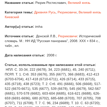
Название статьи:
Рюрик Ростиславич,
Великий князь
Категория темы:
Древняя Русь
,
Рюриковичи
,
Великий князь
Киевский
Автор(ы) статьи:
imha
Источник статьи:
Донской Л.В.,
Рюриковичи
: Исторический
словарь. М.: НН ИД "Русская панорама", 2008. XXX + 834 с.,
табл., ил.
Дата написания статьи:
2008 г.
Статьи, использованные при написании этой статьи:
НПЛ. С. 33-34, 222 (6678), 34, 223 (6681), 45, 240 (6711);
ПСРЛ. Т. 1. Стб. 353 (6676), 355 (6677), 366 (6683), 412-413
(6703-6704), 417-418 (6710-6711), 426 (6714), 433 (6715),
435 (6718), 438 (6723); Т. 2. Стб. 491 (6666), 506 (6668), 517-
522 (6670-6671), 535 (6677), 539 (6678), 545 (6679), 562-567
(6681), 570-578 (6682), 603-604 (6685), 616-621 (6688), 626-
659 (6691-6696), 680 (6702), 685-688 (6703), 707 (6705), 708
(6707), 711 (6708); Т. 7. С. 96, 234 (6689); Т. 10. С. 63 (6720);