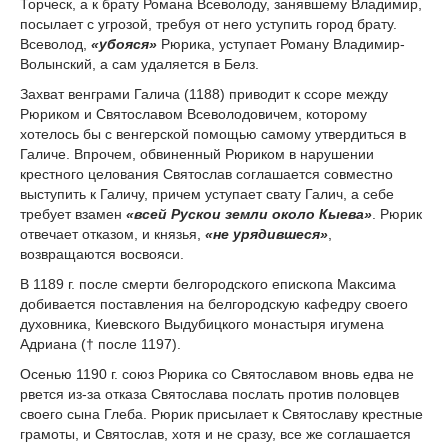
Торческ, а к брату Романа Всеволоду, занявшему Владимир,
посылает с угрозой, требуя от него уступить город брату.
Всеволод,
«убояся»
Рюрика, уступает Роману Владимир-
Волынский, а сам удаляется в Белз.
Захват венграми Галича (1188) приводит к ссоре между
Рюриком и Святославом Всеволодовичем, которому
хотелось бы с венгерской помощью самому утвердиться в
Галиче. Впрочем, обвиненный Рюриком в нарушении
крестного целования Святослав соглашается совместно
выступить к Галичу, причем уступает свату Галич, а себе
требует взамен
«всей Рускои земли около Кыева»
. Рюрик
отвечает отказом, и князья,
«не урядившеся»
,
возвращаются восвояси.
В 1189 г. после смерти белгородского епископа Максима
добивается поставления на белгородскую кафедру своего
духовника, Киевского Выдубицкого монастыря игумена
Адриана († после 1197).
Осенью 1190 г. союз Рюрика со Святославом вновь едва не
рвется из-за отказа Святослава послать против половцев
своего сына Глеба. Рюрик присылает к Святославу крестные
грамоты, и Святослав, хотя и не сразу, все же соглашается