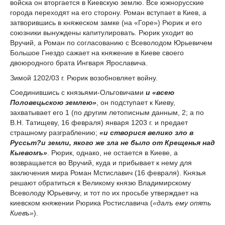
войска он вторгается в Киевскую землю. Все южнорусские
города переходят на его сторону. Роман вступает в Киев, а
затворившись в княжеском замке (на «Горе») Рюрик и его
союзники вынуждены капитулировать. Рюрик уходит во
Вручий, а Роман по согласованию с Всеволодом Юрьевичем
Большое Гнездо сажает на княжение в Киеве своего
двоюродного брата Ингваря Ярославича.
Зимой 1202/03 г. Рюрик возобновляет войну.
Соединившись с князьями-Ольговичами
и «всею
Половецьскою землею»
, он подступает к Киеву,
захватывает его 1 (по другим летописным данным, 2; а по
В.Н. Татищеву, 16 февраля) января 1203 г. и предает
страшному разграблению;
«и створися велико зло в
Руссьт?и земли, якого же зла не было от Крещенья над
Кыевомъ»
. Рюрик, однако, не остается в Киеве, а
возвращается во Вручий, куда и прибывает к нему для
заключения мира Роман Мстиславич (16 февраля). Князья
решают обратиться к Великому князю Владимирскому
Всеволоду Юрьевичу, и тот по их просьбе утверждает на
киевском княжении Рюрика Ростиславича (
«далъ ему опять
Киевъ»
).