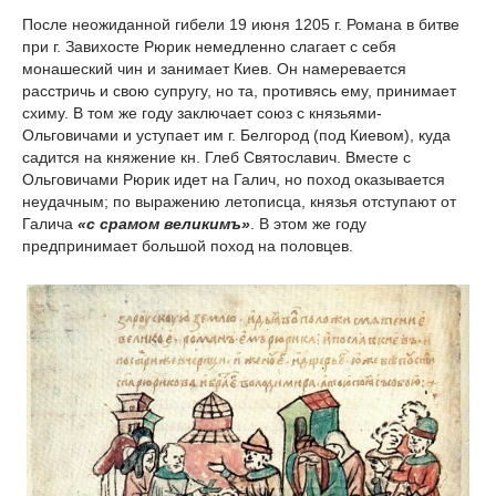
После неожиданной гибели 19 июня 1205 г. Романа в битве
при г. Завихосте Рюрик немедленно слагает с себя
монашеский чин и занимает Киев. Он намеревается
расстричь и свою супругу, но та, противясь ему, принимает
схиму. В том же году заключает союз с князьями-
Ольговичами и уступает им г. Белгород (под Киевом), куда
садится на княжение кн. Глеб Святославич. Вместе с
Ольговичами Рюрик идет на Галич, но поход оказывается
неудачным; по выражению летописца, князья отступают от
Галича
«с срамом великимъ»
. В этом же году
предпринимает большой поход на половцев.