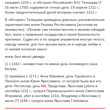
называет 1215 г., в «Истории Российской» В.Н. Татищева (†
15 июля 1750) содержится точная дата: 19 апреля 1211 г.;
более предпочтительной датой историки считают 1212 г.
В «Истории» Татищева приведена довольно уничижительная
характеристика князя Рюрика Ростиславича (источник ее
неизвестен): «Понеже сам питием многим и женами обладай
был, мало о правлении государства и своей безопасности
прилежал. Судии его и по градом управители многую тягость
народу чинили, для того весьма мало он в народе любви и
от князей почтения имел».
князь был женат дважды:
1) с 1162 г. неизвестная по имени дочь половецкого хана
Белука;
2) примерно с 1171 г. Анна Юрьевна, дочь Туровского и
Пинского князя Юрия Ярославича, от которой были все его
дети: Ростислав, дочь
NN
, Предслава, Ярослава (убита в
сентябре 1211 г.; супруга Перемышльского князя Святослава
Игоревича, убит в сентябре 1211), Владимир и Всеслава (с
июля (?) 1198 г. супруга князя Ярослава Глебовича.