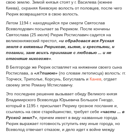
свою землю. Зимой князья стоят у г. Василева (южнее
Киева), охраняя Киевскую волость от половцев, после чего
Рюрик возвращается в свою волость.
Летом 1194 г. находящийся при смерти Святослав
Всеволодович посылает за Рюриком. После кончины
Святослава (25 июля) Рюрик Ростиславич садится на
великокняжеский престол,
«и обрадовася вся Руская
земля о княженьи Рюрикове, кыяне, и крестьяни, н
погании, зане всихъ приимаше с любовью ... и не
отгоняше никогоже»
.
В Белгороде же Рюрик оставляет на княжении своего сына
Ростислава, а
«л?пшюю»
(по словам летописца) волость: гг.
Торческ, Триполье, Корсунь, Богуславль и
Канев
, отдает
своему зятю Роману Мстиславичу.
Это последнее решение вызывает обиду Великого князя
Владимирского Всеволода Юрьевича Большое Гнездо,
который в 1195 г. присылает Рюрику грозное послание и,
ссылаясь на свое старейшинство, требует себе
«части ... в
Руской земл?»
, причем имеет в виду названные города.
Рюрик выражает готовность уступить ему иные города, но
Всеволод отвечает отказом, и дело идет к войне между