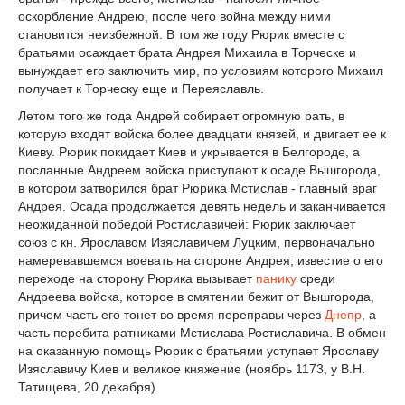
оскорбление Андрею, после чего война между ними
становится неизбежной. В том же году Рюрик вместе с
братьями осаждает брата Андрея Михаила в Торческе и
вынуждает его заключить мир, по условиям которого Михаил
получает к Торческу еще и Переяславль.
Летом того же года Андрей собирает огромную рать, в
которую входят войска более двадцати князей, и двигает ее к
Киеву. Рюрик покидает Киев и укрывается в Белгороде, а
посланные Андреем войска приступают к осаде Вышгорода,
в котором затворился брат Рюрика Мстислав - главный враг
Андрея. Осада продолжается девять недель и заканчивается
неожиданной победой Ростиславичей: Рюрик заключает
союз с кн. Ярославом Изяславичем Луцким, первоначально
намеревавшемся воевать на стороне Андрея; известие о его
переходе на сторону Рюрика вызывает
панику
среди
Андреева войска, которое в смятении бежит от Вышгорода,
причем часть его тонет во время переправы через
Днепр
, а
часть перебита ратниками Мстислава Ростиславича. В обмен
на оказанную помощь Рюрик с братьями уступает Ярославу
Изяславичу Киев и великое княжение (ноябрь 1173, у В.Н.
Татищева, 20 декабря).