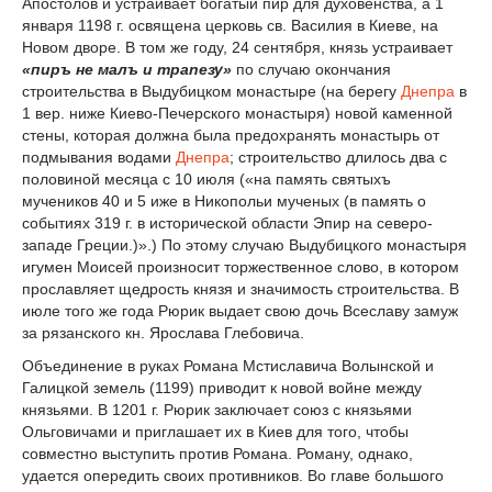
Апостолов и устраивает богатый пир для духовенства, а 1
января 1198 г. освящена церковь св. Василия в Киеве, на
Новом дворе. В том же году, 24 сентября, князь устраивает
«пиръ не малъ и тpaneзу»
по случаю окончания
строительства в Выдубицком монастыре (на берегу
Днепра
в
1 вер. ниже Киево-Печерского монастыря) новой каменной
стены, которая должна была предохранять монастырь от
подмывания водами
Днепра
; строительство длилось два с
половиной месяца с 10 июля («на память святыхъ
мучеников 40 и 5 иже в Никопольи мученых (в память о
событиях 319 г. в исторической области Эпир на северо-
западе Греции.)».) По этому случаю Выдубицкого монастыря
игумен Моисей произносит торжественное слово, в котором
прославляет щедрость князя и значимость строительства. В
июле того же года Рюрик выдает свою дочь Всеславу замуж
за рязанского кн. Ярослава Глебовича.
Объединение в руках Романа Мстиславича Волынской и
Галицкой земель (1199) приводит к новой войне между
князьями. В 1201 г. Рюрик заключает союз с князьями
Ольговичами и приглашает их в Киев для того, чтобы
совместно выступить против Романа. Роману, однако,
удается опередить своих противников. Во главе большого