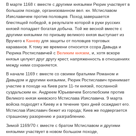
В марте 1168 г. вместе с другими князьями Рюрик участвует в
большом походе, организованном вел. кн. Мстиславом
Изяславичем против половцев. Поход завершается
блестящей победой, в результате которой в руки русских
князей попадает богатая добыча. Той же весной вместе с
другими князьями по призыву великого князя выступает из
Вручего к
Каневу
для защиты от половцев торговых
караванов. К тому же времени относится ссора Давыда и
Рюрика Ростиславичей с
Великим князем
, и, хотя вскоре
князья целуют друг другу крест, напряженность в отношениях
между ними сохраняется.
В начале 1169 г. вместе со своими братьями Романом и
Давыдом и другими князьями, Рюрик Ростиславич принимает
участие в походе на Киев рати 11-ти князей, посланной
суздальским кн. Андреем Юрьевичем Боголюбским против
Великого князя киевского Мстислава Изяславича. 9 марта
войска подходят к Киеву и в течение трех дней осаждают его.
Мстислав Изяславич бежит из города; Киев же подвергается
страшному разорению и разграблению.
Зимой 1169/70 г. вместе с братом Мстиславом и другими
князьями участвует в новом большом походе,