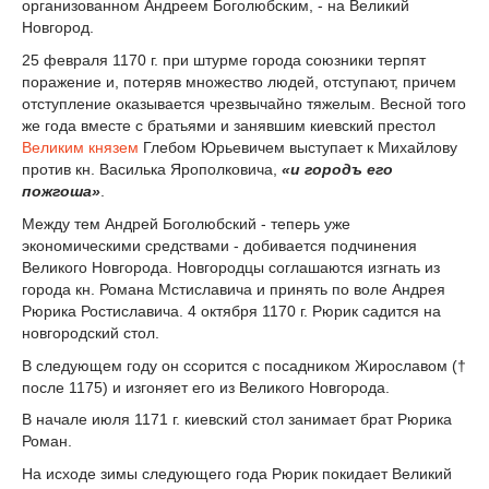
организованном Андреем Боголюбским, - на Великий
Новгород.
25 февраля 1170 г. при штурме города союзники терпят
поражение и, потеряв множество людей, отступают, причем
отступление оказывается чрезвычайно тяжелым. Весной того
же года вместе с братьями и занявшим киевский престол
Великим князем
Глебом Юрьевичем выступает к Михайлову
против кн. Василька Ярополковича,
«и городъ его
пожгоша»
.
Между тем Андрей Боголюбский - теперь уже
экономическими средствами - добивается подчинения
Великого Новгорода. Новгородцы соглашаются изгнать из
города кн. Романа Мстиславича и принять по воле Андрея
Рюрика Ростиславича. 4 октября 1170 г. Рюрик садится на
новгородский стол.
В следующем году он ссорится с посадником Жирославом (†
после 1175) и изгоняет его из Великого Новгорода.
В начале июля 1171 г. киевский стол занимает брат Рюрика
Роман.
На исходе зимы следующего года Рюрик покидает Великий