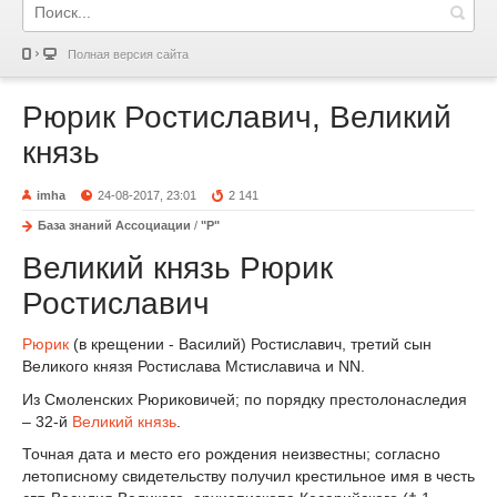
Полная версия сайта
Рюрик Ростиславич, Великий
князь
imha
24-08-2017, 23:01
2 141
База знаний Ассоциации
/
"Р"
Великий князь Рюрик
Ростиславич
Рюрик
(в крещении - Василий) Ростиславич, третий сын
Великого князя Ростислава Мстиславича и NN.
Из Смоленских Рюриковичей; по порядку престолонаследия
– 32-й
Великий князь
.
Точная дата и место его рождения неизвестны; согласно
летописному свидетельству получил крестильное имя в честь