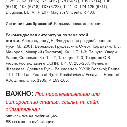
Т. 25. С. 63 (6665), 67 (6667), 78 (6677), 105 (6714), 106
(6716), 108 (6718), ПО (6723); Т. 41. С. 124-125 (6711);
Dlugossii. Lib. VI. Р. 197; Magistri Vincentii. Р. 433.
Источник изображений:
Радзивилловская летопись
Рекомендуемая литература по теме этой
статьи:
Александров Д.Н. Феодальная раздробленность
Руси. М., 2001; Бережков; Грушевский. Очерк; Карамзин. Т. 3;
Майоров', Макарий (Булгаков). Кн. II. Т. 1-3; Пашуто. Очерки;
Рапов; Соловьев. Кн. 1— 2; Татищев. Т. 3; Творогов О.В.
Рюрик Ростиславич // ЭСПИ. Т. 4. С. 256-257; Феннел\
Щавелева. Древняя Русь; Baumgarten. Х-ХIII; Donskoi; Fennell
J.L.I. The Last Years of Rjurik Rostislavich // Essays in Honor of
A.A. Zimin. Ohio, 1985. P. 159-166.
ВАЖНО:
При перепечатывании или
цитировании статьи, ссылка на сайт
обязательна !
html-ссылка на публикацию
BB-ссылка на публикацию