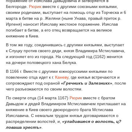
поражение от Изяслава Давыдовича и затворяется в
Белгороде.
Рюрик
вместе с другими союзными князьями,
своими родичами, выступает на помощь отцу из Торческа и 6
марта в битве на р. Желяни (ныне Унава, правый приток р.
Ирпеня) наносит Изяславу жестокое поражение. Изяслав
погибает в битве, а его отец возвращается на великое
княжение в Киев.
В том же году, соединившись с другими князьями, выступает
к Слуцку против своего дяди, князя Владимира Мстиславича,
и изгоняет его из города. На следующий год (1162) женится
на дочери половецкого хана Белука.
В 1166 г. Вместе с другими южнорусскими князьями по
повелению отца идет к г.
Каневу
, где князья встречаются и
сопровождают под охраной
«Гречникъ и Залезникх»
, после
чего разъезжаются по своим волостям.
По смерти отца (14 марта 1167)
Рюрик
вместе с братом
Давыдом и дядей Владимиром Мстиславичем приглашает на
княжение в Киев своего двоюродного брата Мстислава
Изяславича. С немалым трудом князья договариваются о
распределении волостей, и,
«уладившеся о волость, ц?
ловаша хрестъ»
.