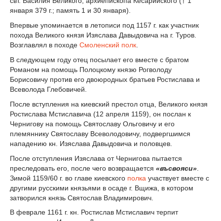
свт. Василия Великого, архиепископа Кесарийского († 1
января 379 г.; память 1 и 30 января).
Впервые упоминается в летописи под 1157 г. как участник
похода Великого князя Изяслава Давыдовича на г. Туров.
Возглавлял в походе
Смоленский полк
.
В следующем году отец посылает его вместе с братом
Романом на помощь Полоцкому князю Рогволоду
Борисовичу против его двоюродных братьев Ростислава и
Всеволода Глебовичей.
После вступления на киевский престол отца, Великого князя
Ростислава Мстиславича (12 апреля 1159), он послан к
Чернигову на помощь Святославу Ольговичу и его
племяннику Святославу Всеволодовичу, подвергшимся
нападению кн. Изяслава Давыдовича и половцев.
После отступления Изяслава от Чернигова пытается
преследовать его, после чего возвращается
«въсвояси»
.
Зимой 1159/60 г. во главе киевского
полка
участвует вместе с
другими русскими князьями в осаде г. Вщижа, в котором
затворился князь Святослав Владимирович.
В феврале 1161 г. кн. Ростислав Мстиславич терпит