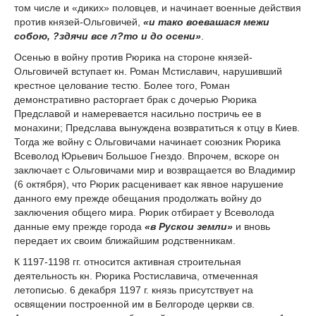
том числе и «диких» половцев, и начинает военные действия
против князей-Ольговичей,
«и тако воевашася межи
собою, ?здячи все л?то и до осени»
.
Осенью в войну против Рюрика на стороне князей-
Ольговичей вступает кн. Роман Мстиславич, нарушивший
крестное целование тестю. Более того, Роман
демонстративно расторгает брак с дочерью Рюрика
Предславой и намеревается насильно постричь ее в
монахини; Предслава вынуждена возвратиться к отцу в Киев.
Тогда же войну с Ольговичами начинает союзник Рюрика
Всеволод Юрьевич Большое Гнездо. Впрочем, вскоре он
заключает с Ольговичами мир и возвращается во Владимир
(6 октября), что Рюрик расценивает как явное нарушение
данного ему прежде обещания продолжать войну до
заключения общего мира. Рюрик отбирает у Всеволода
данные ему прежде города
«в Рускои земли»
и вновь
передает их своим ближайшим родственникам.
К 1197-1198 гг. относится активная строительная
деятельность кн. Рюрика Ростиславича, отмеченная
летописью. 6 декабря 1197 г. князь присутствует на
освящении построенной им в Белгороде церкви св.