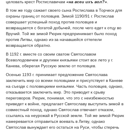
целовать крест Ростиславичам
«на всеи ихъ вол?»
.
В том же году сажает своего сына Ростислава в Торческ для
охраны границ от половцев. Зимой 1190/91 г. Ростислав
совершает успешный поход против половцев и
возвращается с богатой добычей, после чего едет к отцу во
Вручий. Той же зимой Рюрик предпринимает было поход
против Литвы, однако из-за начавшейся оттепели
возвращается обратно.
В 1192 г. вместе со своим сватом Святославом
Всеволодовичем и другими князьями стоит все лето у г.
Канева, оберегая Русскую землю от половцев.
Осенью 1193 г. принимает предложение Святослава
заключить мир со всеми половцами и присутствует в Каневе
на съезде с половецкими князьями. Часть половцев, однако,
отказывается заключить мир. Это приводит к срыву
переговоров. Рюрик, понимая, что это с неизбежностью
приведет к войне, предлагает Святославу выступить зимой в
совместный поход, однако Святослав отвечает отказом,
ссылаясь на неурожай в Русской земле. Той же зимой Рюрик
намеревается отправиться воевать в Литву, однако
Святослав вынуждает его остаться на Руси, чтобы стеречь