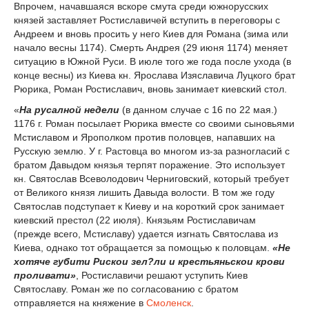
Впрочем, начавшаяся вскоре смута среди южнорусских
князей заставляет Ростиславичей вступить в переговоры с
Андреем и вновь просить у него Киев для Романа (зима или
начало весны 1174). Смерть Андрея (29 июня 1174) меняет
ситуацию в Южной Руси. В июле того же года после ухода (в
конце весны) из Киева кн. Ярослава Изяславича Луцкого брат
Рюрика, Роман Ростиславич, вновь занимает киевский стол.
«
На русалной недели
(в данном случае с 16 по 22 мая.)
1176 г. Роман посылает Рюрика вместе со своими сыновьями
Мстиславом и Ярополком против половцев, напавших на
Русскую землю. У г. Растовца во многом из-за разногласий с
братом Давыдом князья терпят поражение. Это использует
кн. Святослав Всеволодович Черниговский, который требует
от Великого князя лишить Давыда волости. В том же году
Святослав подступает к Киеву и на короткий срок занимает
киевский престол (22 июля). Князьям Ростиславичам
(прежде всего, Мстиславу) удается изгнать Святослава из
Киева, однако тот обращается за помощью к половцам.
«Не
хотяче губити Рискои зел?ли и крестьяньскои крови
проливати»
, Ростиславичи решают уступить Киев
Святославу. Роман же по согласованию с братом
отправляется на княжение в
Смоленск
.