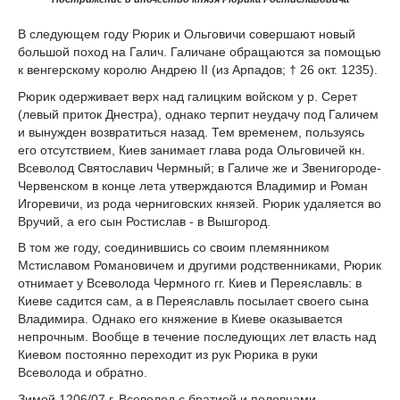
В следующем году Рюрик и Ольговичи совершают новый
большой поход на Галич. Галичане обращаются за помощью
к венгерскому королю Андрею II (из Арпадов; † 26 окт. 1235).
Рюрик одерживает верх над галицким войском у р. Серет
(левый приток Днестра), однако терпит неудачу под Галичем
и вынужден возвратиться назад. Тем временем, пользуясь
его отсутствием, Киев занимает глава рода Ольговичей кн.
Всеволод Святославич Чермный; в Галиче же и Звенигороде-
Червенском в конце лета утверждаются Владимир и Роман
Игоревичи, из рода черниговских князей. Рюрик удаляется во
Вручий, а его сын Ростислав - в Вышгород.
В том же году, соединившись со своим племянником
Мстиславом Романовичем и другими родственниками, Рюрик
отнимает у Всеволода Чермного гг. Киев и Переяславль: в
Киеве садится сам, а в Переяславль посылает своего сына
Владимира. Однако его княжение в Киеве оказывается
непрочным. Вообще в течение последующих лет власть над
Киевом постоянно переходит из рук Рюрика в руки
Всеволода и обратно.
Зимой 1206/07 г. Всеволод с братией и половцами