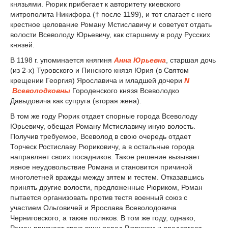
князьями. Рюрик прибегает к авторитету киевского
митрополита Никифора († после 1199), и тот слагает с него
крестное целование Роману Мстиславичу и советует отдать
волости Всеволоду Юрьевичу, как старшему в роду Русских
князей.
В 1198 г. упоминается княгиня
Анна Юрьевна
, старшая дочь
(из 2-х) Туровского и Пинского князя Юрия (в Святом
крещении Георгия) Ярославича и младшей дочери
N
Всеволодковны
Городенского князя Всеволодко
Давыдовича как супруга (вторая жена).
В том же году Рюрик отдает спорные города Всеволоду
Юрьевичу, обещая Роману Мстиславичу иную волость.
Получив требуемое, Всеволод в свою очередь отдает
Торческ Ростиславу Рюриковичу, а в остальные города
направляет своих посадников. Такое решение вызывает
явное неудовольствие Романа и становится причиной
многолетней вражды между зятем и тестем. Отказавшись
принять другие волости, предложенные Рюриком, Роман
пытается организовать против тестя военный союз с
участием Ольговичей и Ярослава Всеволодовича
Черниговского, а также поляков. В том же году, однако,
Роман признает свою вину перед Рюриком и предлагает