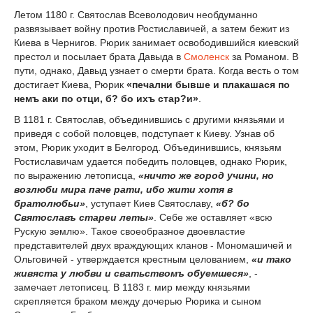
Летом 1180 г. Святослав Всеволодович необдуманно
развязывает войну против Ростиславичей, а затем бежит из
Киева в Чернигов. Рюрик занимает освободившийся киевский
престол и посылает брата Давыда в
Смоленск
за Романом. В
пути, однако, Давыд узнает о смерти брата. Когда весть о том
достигает Киева, Рюрик
«печални бывше и плакашася по
немъ аки по отци, б? бо ихъ стар?и»
.
В 1181 г. Святослав, объединившись с другими князьями и
приведя с собой половцев, подступает к Киеву. Узнав об
этом, Рюрик уходит в Белгород. Объединившись, князьям
Ростиславичам удается победить половцев, однако Рюрик,
по выражению летописца,
«ничто же город учини, но
возлюби мира паче рати, ибо жити хотя в
братолюбьи»
, уступает Киев Святославу,
«б? бо
Святославъ стареи леты»
. Себе же оставляет «всю
Рускую землю». Такое своеобразное двоевластие
представителей двух враждующих кланов - Мономашичей и
Ольговичей - утверждается крестным целованием,
«и тако
живяста у любви и сватьствомъ обуемшеся»
, -
замечает летописец. В 1183 г. мир между князьями
скрепляется браком между дочерью Рюрика и сыном