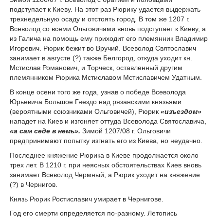
подступает к Киеву. На этот раз Рюрику удается выдержать
трехнедельную осаду и отстоять город. В том же 1207 г.
Всеволод со всеми Ольговичами вновь подступает к Киеву, а
из Галича на помощь ему приходит его племянник Владимир
Игоревич. Рюрик бежит во Вручий. Всеволод Святославич
занимает в августе (?) также Белгород, откуда уходит кн.
Мстислав Романович, и Торческ, оставленный другим
племянником Рюрика Мстиславом Мстиславичем Удатным.
В конце осени того же года, узнав о победе Всеволода
Юрьевича Большое Гнездо над рязанскими князьями
(вероятными союзниками Ольговичей), Рюрик
«изъездом»
нападет на Киев и изгоняет оттуда Всеволода Святославича,
«а сам седе в немь».
Зимой 1207/08 г. Ольговичи
предпринимают попытку изгнать его из Киева, но неудачно.
Последнее княжение Рюрика в Киеве продолжается около
трех лет. В 1210 г. при неясных обстоятельствах Киев вновь
занимает Всеволод Чермный, а Рюрик уходит на княжение
(?) в Чернигов.
Князь Рюрик Ростиславич умирает в Чернигове.
Год его смерти определяется по-разному. Летопись