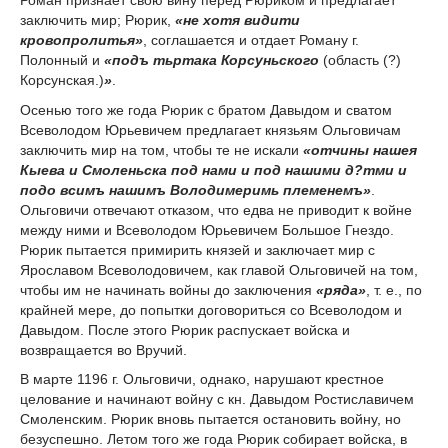
заключить мир; Рюрик,
«не хотя видити
кровопролитья»
, соглашается и отдает Роману г.
Полонный и
«подъ тьртака Корсуньского
(область (?)
Корсунская.)
»
.
Осенью того же года Рюрик с братом Давыдом и сватом
Всеволодом Юрьевичем предлагает князьям Ольговичам
заключить мир на том, чтобы те не искали
«отчины нашея
Кыева и Смоленьска под нами и под нашими д?тми и
подо всимъ нашимъ Володимеримь племенемъ»
.
Ольговичи отвечают отказом, что едва не приводит к войне
между ними и Всеволодом Юрьевичем Большое Гнездо.
Рюрик пытается примирить князей и заключает мир с
Ярославом Всеволодовичем, как главой Ольговичей на том,
чтобы им не начинать войны до заключения
«ряда»
, т. е., по
крайней мере, до попытки договориться со Всеволодом и
Давыдом. После этого Рюрик распускает войска и
возвращается во Вручий.
В марте 1196 г. Ольговичи, однако, нарушают крестное
целование и начинают войну с кн. Давыдом Ростиславичем
Смоленским. Рюрик вновь пытается остановить войну, но
безуспешно. Летом того же года Рюрик собирает войска, в