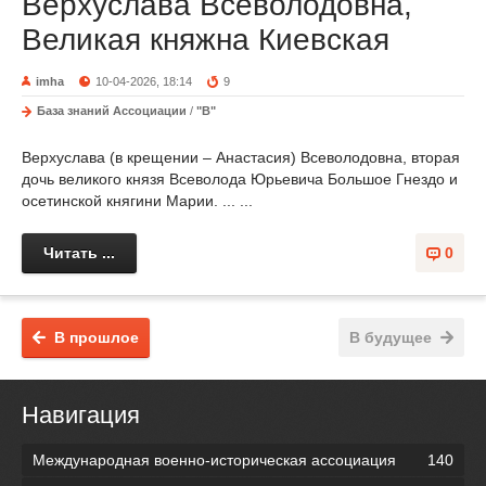
Верхуслава Всеволодовна,
Великая княжна Киевская
imha
10-04-2026, 18:14
9
База знаний Ассоциации
/
"В"
Верхуслава (в крещении – Анастасия) Всеволодовна, вторая
дочь великого князя Всеволода Юрьевича Большое Гнездо и
осетинской княгини Марии. ... ...
Читать ...
0
В прошлое
В будущее
Навигация
Международная военно-историческая ассоциация
140