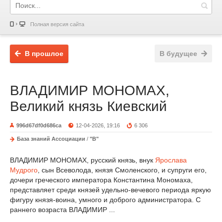
Полная версия сайта
В прошлое
В будущее
ВЛАДИМИР МОНОМАХ,
Великий князь Киевский
996d67df0d686ca
12-04-2026, 19:16
6 306
База знаний Ассоциации
/
"В"
ВЛАДИМИР МОНОМАХ, русский князь, внук
Ярослава
Мудрого
, сын Всеволода, князя Смоленского, и супруги его,
дочери греческого императора Константина Мономаха,
представляет среди князей удельно-вечевого периода яркую
фигуру князя-воина, умного и доброго администратора. С
раннего возраста ВЛАДИМИР ...