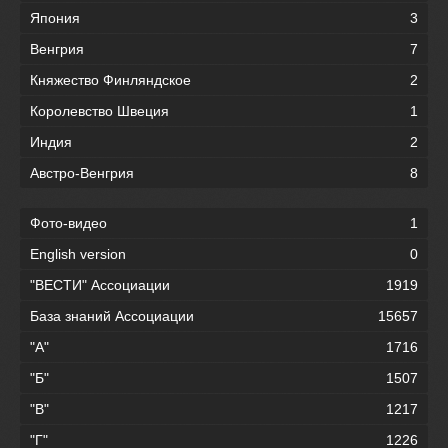
Япония
3
Венгрия
7
Княжество Финляндское
2
Королевство Швеция
1
Индия
2
Австро-Венгрия
8
Фото-видео
1
English version
0
"ВЕСТИ" Ассоциации
1919
База знаний Ассоциации
15657
"А"
1716
"Б"
1507
"В"
1217
"Г"
1226