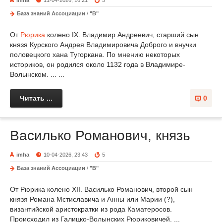
imha
11-04-2026, 16:21
5
База знаний Ассоциации
/
"В"
От
Рюрика
колено IX. Владимир Андреевич, старший сын
князя Курского Андрея Владимировича Доброго и внучки
половецкого хана Тугоркана. По мнению некоторых
историков, он родился около 1132 года в Владимире-
Волынском. ... ...
Читать ...
0
Василько Романович, князь
imha
10-04-2026, 23:43
5
База знаний Ассоциации
/
"В"
От Рюрика колено XII. Василько Романович, второй сын
князя Романа Мстиславича и Анны или Марии (?),
византийской аристократки из рода Каматеросов.
Происходил из Галицко-Волынских Рюриковичей. ...