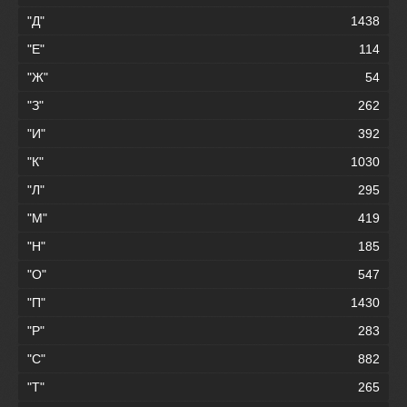
"Д"
1438
"Е"
114
"Ж"
54
"З"
262
"И"
392
"К"
1030
"Л"
295
"М"
419
"Н"
185
"О"
547
"П"
1430
"Р"
283
"С"
882
"Т"
265