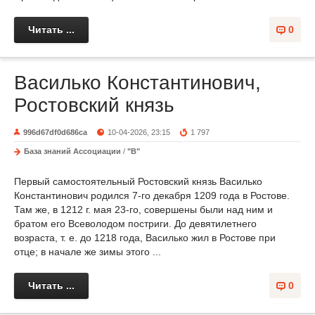
Читать ...
0
Василько Константинович,
Ростовский князь
996d67df0d686ca
10-04-2026, 23:15
1 797
База знаний Ассоциации
/
"В"
Первый самостоятельный Ростовский князь Василько
Константинович родился 7-го декабря 1209 года в Ростове.
Там же, в 1212 г. мая 23-го, совершены были над ним и
братом его Всеволодом постриги. До девятилетнего
возраста, т. е. до 1218 года, Василько жил в Ростове при
отце; в начале же зимы этого ...
Читать ...
0