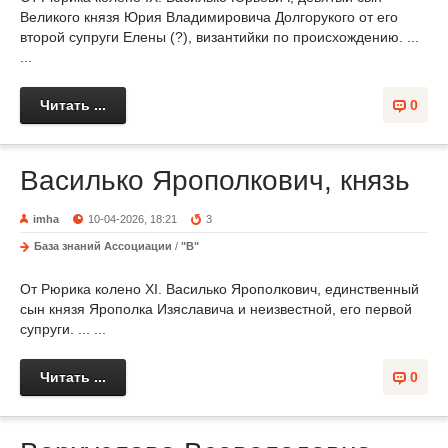
Великого князя Юрия Владимировича Долгорукого от его
второй супруги Елены (?), византийки по происхождению. ...
...
Читать ...
0
Василько Ярополкович, князь
imha
10-04-2026, 18:21
3
База знаний Ассоциации
/
"В"
От Рюрика колено XI. Василько Ярополкович, единственный
сын князя Ярополка Изяславича и неизвестной, его первой
супруги. ... ...
Читать ...
0