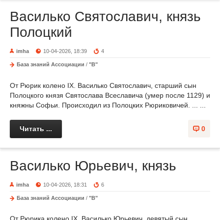
Василько Святославич, князь
Полоцкий
imha
10-04-2026, 18:39
4
База знаний Ассоциации
/
"В"
От Рюрик колено IX. Василько Святославич, старший сын
Полоцкого князя Святослава Всеславича (умер после 1129) и
княжны Софьи. Происходил из Полоцких Рюриковичей. ... ...
Читать ...
0
Василько Юрьевич, князь
imha
10-04-2026, 18:31
6
База знаний Ассоциации
/
"В"
От Рюрика колено IX. Василько Юрьевич, девятый сын