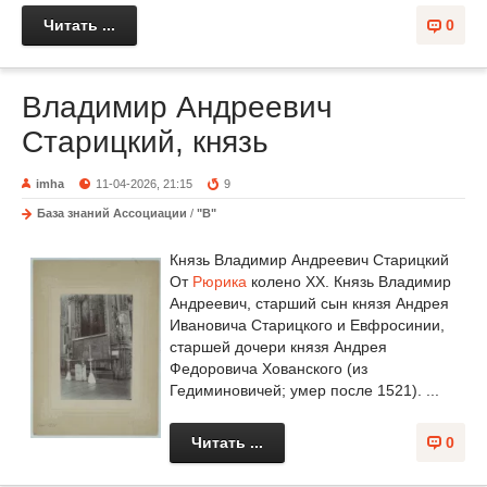
Читать ...
0
Владимир Андреевич
Старицкий, князь
imha
11-04-2026, 21:15
9
База знаний Ассоциации
/
"В"
Князь Владимир Андреевич Старицкий
От
Рюрика
колено XX. Князь Владимир
Андреевич, старший сын князя Андрея
Ивановича Старицкого и Евфросинии,
старшей дочери князя Андрея
Федоровича Хованского (из
Гедиминовичей; умер после 1521). ...
Читать ...
0