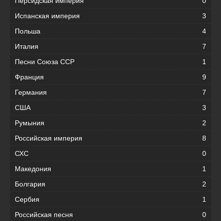
Персидская империя
0
Испанская империя
3
Польша
4
Италия
7
Песни Союза ССР
1
Франция
9
Германия
7
США
3
Румыния
2
Российская империя
8
СХС
0
Македония
1
Болгария
2
Сербия
1
Российская песня
0