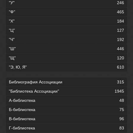
"У"
246
"Ф"
465
"Х"
184
"Ц"
127
"Ч"
192
"Ш"
446
"Щ"
120
"Э, Ю, Я"
610
Библиография Ассоциации
315
"Библиотека Ассоциации"
1945
А-библиотека
48
Б-библиотека
75
В-библиотека
96
Г-библиотека
83