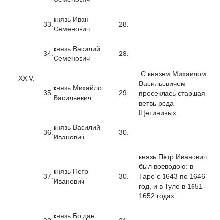
князь Иван
33.
28.
Семенович
князь Василий
34.
28.
Семенович
С князем Михаилом
XXIV.
Васильевичем
князь Михайло
35.
29.
пресеклась старшая
Васильевич
ветвь рода
Щетининых.
князь Василий
36.
30.
Иванович
князь Петр Иванович
был воеводою: в
князь Петр
37.
30.
Таре с 1643 по 1646
Иванович
год, и в Туле в 1651-
1652 годах
князь Богдан