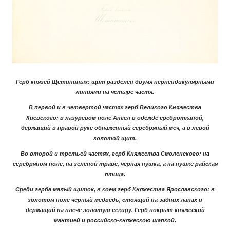
Герб князей Щетининых: щит разделен двумя перпендикулярными
линиями на четыре частя.
В первой и в четвертой частях герб Великого Княжества
Киевского: в лазуревом поле Ангел в одежде сребротканой,
держащий в правой руке обнаженный серебряный меч, а в левой
золотой щит.
Во второй и третьей частях, герб Княжества Смоленского: на
серебряном поле, на зеленой траве, черная пушка, а на пушке райская
птица.
Среди герба малый щиток, в коем герб Княжества Ярославского: в
золотом поле черный медведь, стоящий на задних лапах и
держащий на плече золотую секиру. Герб покрыт княжеской
мантией и российско-княжескою шапкой.