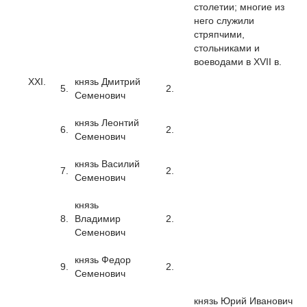
столетии; многие из
него служили
стряпчими,
стольниками и
воеводами в XVII в.
XXI.
князь Дмитрий
5.
2.
Семенович
князь Леонтий
6.
2.
Семенович
князь Василий
7.
2.
Семенович
князь
8.
Владимир
2.
Семенович
князь Федор
9.
2.
Семенович
князь Юрий Иванович