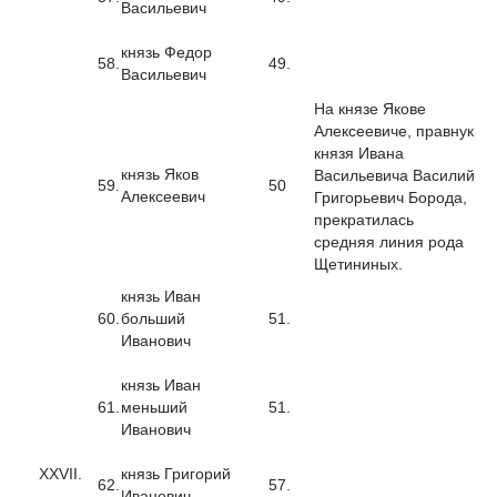
Васильевич
князь Федор
58.
49.
Васильевич
На князе Якове
Алексеевиче, правнук
князя Ивана
князь Яков
Васильевича Василий
59.
50
Алексеевич
Григорьевич Борода,
прекратилась
средняя линия рода
Щетининых.
князь Иван
60.
больший
51.
Иванович
князь Иван
61.
меньший
51.
Иванович
XXVII.
князь Григорий
62.
57.
Иванович