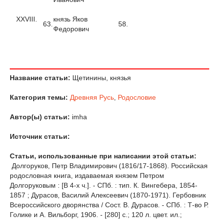
XXVIII.
князь Яков
63.
58.
Федорович
Название статьи:
Щетинины, князья
Категория темы:
Древняя Русь
,
Родословие
Автор(ы) статьи:
imha
Источник статьи:
Статьи, использованные при написании этой статьи:
Долгоруков, Петр Владимирович (1816/17-1868). Российская
родословная книга, издаваемая князем Петром
Долгоруковым : [В 4-х ч.]. - СПб. : тип. К. Вингебера, 1854-
1857 ; Дурасов, Василий Алексеевич (1870-1971). Гербовник
Всероссийского дворянства / Сост. В. Дурасов. - СПб. : Т-во Р.
Голике и А. Вильборг, 1906. - [280] с.; 120 л. цвет. ил.;