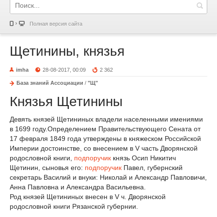
Полная версия сайта
Щетинины, князья
imha
28-08-2017, 00:09
2 362
База знаний Ассоциации
/
"Щ"
Князья Щетинины
Девять князей Щетининых владели населенными имениями
в 1699 году.Определением Правительствующего Сената от
17 февраля 1849 года утверждены в княжеском Российской
Империи достоинстве, со внесением в V часть Дворянской
родословной книги,
подпоручик
князь Осип Никитич
Щетинин, сыновья его:
подпоручик
Павел, губернский
секретарь Василий и внуки: Николай и Александр Павловичи,
Анна Павловна и Александра Васильевна.
Род князей Щетининых внесен в V ч. Дворянской
родословной книги Рязанской губернии.