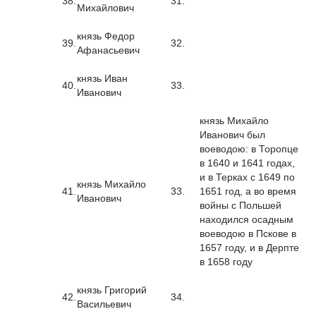
38.
31.
Михайлович
князь Федор
39.
32.
Афанасьевич
князь Иван
40.
33.
Иванович
князь Михайло
Иванович был
воеводою: в Торопце
в 1640 и 1641 годах,
и в Терках с 1649 по
князь Михайло
41.
33.
1651 год, а во время
Иванович
войны с Польшей
находился осадным
воеводою в Пскове в
1657 году, и в Дерпте
в 1658 году
князь Григорий
42.
34.
Васильевич