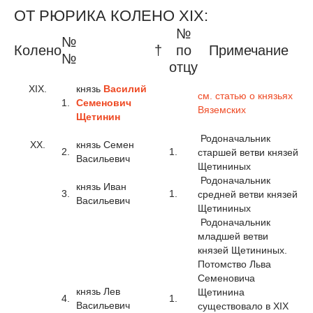
ОТ РЮРИКА КОЛЕНО XIX:
№
№
Колено
†
по
Примечание
№
отцу
XIX.
князь
Василий
см. статью о князьях
1.
Семенович
Вяземских
Щетинин
Родоначальник
XX.
князь Семен
2.
1.
старшей ветви князей
Васильевич
Щетининых
Родоначальник
князь Иван
3.
1.
средней ветви князей
Васильевич
Щетининых
Родоначальник
младшей ветви
князей Щетининых.
Потомство Льва
Семеновича
князь Лев
Щетинина
4.
1.
Васильевич
существовало в XIX