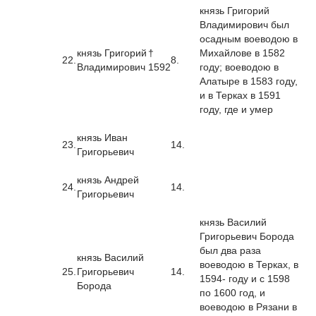
князь Григорий
Владимирович был
осадным воеводою в
князь Григорий
†
Михайлове в 1582
22.
8.
Владимирович
1592
году; воеводою в
Алатыре в 1583 году,
и в Терках в 1591
году, где и умер
князь Иван
23.
14.
Григорьевич
князь Андрей
24.
14.
Григорьевич
князь Василий
Григорьевич Борода
был два раза
князь Василий
воеводою в Терках, в
25.
Григорьевич
14.
1594- году и с 1598
Борода
по 1600 год, и
воеводою в Рязани в