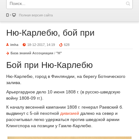
Полная версия сайта
Ню-Карлебю, бой при
imha
18-12-2017, 14:19
628
База знаний Ассоциации
/
"Н"
Бой при Ню-Карлебю
Ню-Карлебю, город в Финляндии, на берегу Ботнического
залива.
Арьергардное дело 10 июня 1808 г. (в русско-шведскую
войну 1808-09 гг.).
К началу весенней кампании 1808 г. генерал Раевский б.
выдвинут с 5-ой пехотной
дивизией
далеко на север и
рассчитывал легко удержаться против шведской армии
Клингспора на позиции у Гамле-Карлебю.