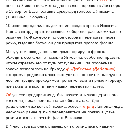
ночь на 2 июня незаметно для шведов перешел в Лильпоро,
в 18 вер. от Вазы, оставив арьергард генерала Янковича
(1.300 чел., 7 орудий).
10 июня определилось движение шведов против Янковича.
Наш авангард, приготовившись к обороне, расположился по
окраине Ню-Карлебю и по обе стороны переправы через
речку, выделив батальон для прикрытия правого фланга.
Между тем, шведы решили, демонстрируя с фронта,
обходить оба фланга позиции Янковича, особенно, правый,
чтобы отрезать его от пути отступления. Эта последняя
задача возлагалась на бригаду
ф.-Дебельна (Добельна)
,
которому предписывалось выступить в полночь и, следуя по
лесной, трудно проходимой тропинке, выйти прямо к городу,
где захватить мост в тылу наших передовых частей.
Об
успехе предприятия д. был возвестить звон церковного
колокола, после чего начнется общая атака. Для
развлечения же войск Янковича особый
отряд
Лангеншильда
несколько ранее д. был переправиться на лодках в устье
реки и атаковать левый фланг Янковича.
В 4 час. утра колонна главных сил столкнулась с нашими