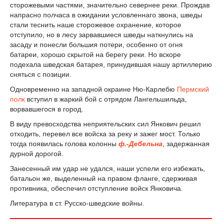
сторожевыми частями, значительно севернее реки. Прождав
напрасно полчаса в ожидании условленнаго звона, шведы
стали теснить наше сторожевое охранение, которое
отступило, но в лесу зарвавшиеся шведы наткнулись на
засаду и понесли большия потери, особенно от огня
батареи, хорошо скрытой на берегу реки. Но вскоре
подехала шведская батарея, принудившая нашу артиллерию
сняться с позиции.
Одновременно на западной окраине Ню-Карлебю
Пермский
полк
вступил в жаркий бой с отрядом Лангельшильда,
ворвавшегося в город.
В виду превосходства неприятельских сил Янкович решил
отходить, перевел все войска за реку и зажег мост. Только
тогда появилась голова колонны
ф.-Дебельна
, задержанная
дурной дорогой.
Занесенный им удар не удался, наши успели его избежать,
батальон же, выделенный на правом фланге, сдерживая
противника, обеспечил отступление войск Янковича.
Литература в ст. Русско-шведские войны.