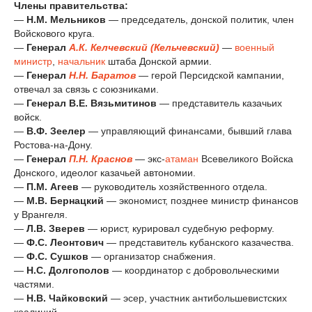
Члены правительства:
—
Н.М. Мельников
— председатель, донской политик, член
Войскового круга.
—
Генерал
А.К. Келчевский (Кельчевский)
—
военный
министр
,
начальник
штаба Донской армии.
—
Генерал
Н.Н. Баратов
— герой Персидской кампании,
отвечал за связь с союзниками.
—
Генерал В.Е. Вязьмитинов
— представитель казачьих
войск.
—
В.Ф. Зеелер
— управляющий финансами, бывший глава
Ростова-на-Дону.
—
Генерал
П.Н. Краснов
— экс-
атаман
Всевеликого Войска
Донского, идеолог казачьей автономии.
—
П.М. Агеев
— руководитель хозяйственного отдела.
—
М.В. Бернацкий
— экономист, позднее министр финансов
у Врангеля.
—
Л.В. Зверев
— юрист, курировал судебную реформу.
—
Ф.С. Леонтович
— представитель кубанского казачества.
—
Ф.С. Сушков
— организатор снабжения.
—
Н.С. Долгополов
— координатор с добровольческими
частями.
—
Н.В. Чайковский
— эсер, участник антибольшевистских
коалиций.