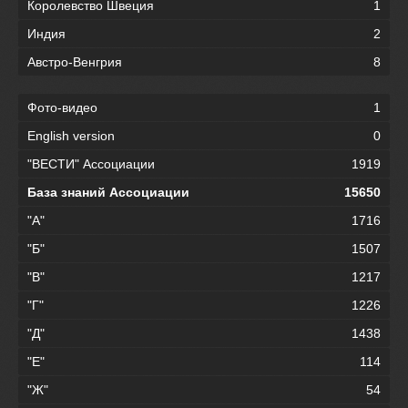
Королевство Швеция
1
Индия
2
Австро-Венгрия
8
Фото-видео
1
English version
0
"ВЕСТИ" Ассоциации
1919
База знаний Ассоциации
15650
"А"
1716
"Б"
1507
"В"
1217
"Г"
1226
"Д"
1438
"Е"
114
"Ж"
54