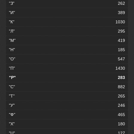
"З"
262
"И"
389
"К"
1030
"Л"
295
"М"
419
"Н"
185
"О"
547
"П"
1430
"Р"
283
"С"
882
"Т"
265
"У"
246
"Ф"
465
"Х"
180
"Ц"
127