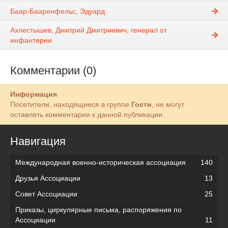
Баар-Бааренфельс, Эдуард
Ахлестышев, Дмитрий Дмитриевич, генерал от
инфантерии
Комментарии (0)
Информация
Посетители, находящиеся в группе
Гости
, не могут
оставлять комментарии к данной публикации.
Навигация
Международная военно-историческая ассоциация
140
Друзья Ассоциации
13
Совет Ассоциации
25
Приказы, циркулярные письма, распоряжения по
Ассоциации
11