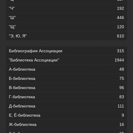
"Ч"
192
"Ш"
446
"Щ"
120
"Э, Ю, Я"
610
Библиография Ассоциации
315
"Библиотека Ассоциации"
1944
А-библиотека
48
Б-библиотека
75
В-библиотека
96
Г-библиотека
83
Д-библиотека
111
Е, Ё-библиотека
9
Ж-библиотека
16