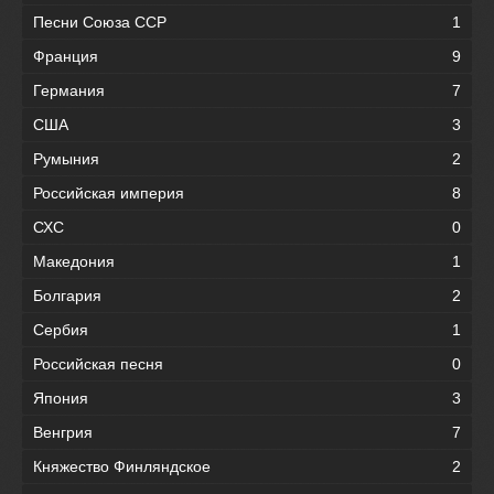
Песни Союза ССР
1
Франция
9
Германия
7
США
3
Румыния
2
Российская империя
8
СХС
0
Македония
1
Болгария
2
Сербия
1
Российская песня
0
Япония
3
Венгрия
7
Княжество Финляндское
2