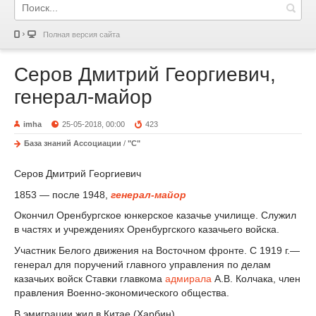
Полная версия сайта
Серов Дмитрий Георгиевич,
генерал-майор
imha
25-05-2018, 00:00
423
База знаний Ассоциации
/
"С"
Серов Дмитрий Георгиевич
1853 — после 1948,
генерал-майор
Окончил Оренбургское юнкерское казачье училище. Служил
в частях и учреждениях Оренбургского казачьего войска.
Участник Белого движения на Восточном фронте. С 1919 г.—
генерал для поручений главного управления по делам
казачьих войск Ставки главкома
адмирала
А.В. Колчака, член
правления Военно-экономического общества.
В эмиграции жил в Китае (Харбин).