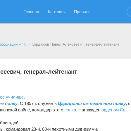
Главная
Контакты
Правила
ссоциации
»
"К"
» Кордюков Павел Алексеевич, генерал-лейтенант
сеевич, генерал-лейтенант
ное училище
.
м полку
. С 1897 г. служил в
Царицынском пехотном полку
, с
японской войне, командир этого
полка
. Награжден
орденом Св.
 бригадой.
ы, командовал 23-й, 83-й пехотными дивизиями.