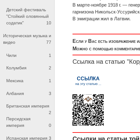
В марте-ноябре 1918 г. — гене
Детский фестиваль
гарнизона Никольск-Уссурийска
"Стойкий оловянный
В эмиграции жил в Латвии.
содатик"
10
Историческая музыка и
Если у Вас есть изображение 
видео
77
Можно с помощью комментариев
Чили
1
Ссылка на статью "Ко
Колумбия
2
Мексика
1
Албания
3
Британская империя
2
Персидская
империя
0
Ссылки на статьи той 
Испанская империя
3