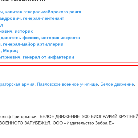
, капитан генерал-майорского ранга
андрович, генерал-лейтенант
рд
ович, историк
одаватель физики, историк искусств
, генерал-майор артиллерии
, Мориц
триевич, генерал от инфантерии
раторская армия
,
Павловское военное училище
,
Белое движение
,
дольф Григорьевич. БЕЛОЕ ДВИЖЕНИЕ. 900 БИОГРАФИЙ КРУПН
ОЕННОГО ЗАРУБЕЖЬЯ. ООО «Издательство Зебра Е»