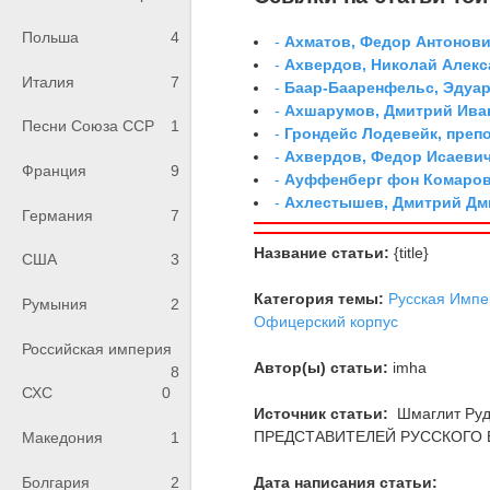
Польша
4
-
Ахматов, Федор Антонович
-
Ахвердов, Николай Алекс
Италия
7
-
Баар-Бааренфельс, Эдуа
-
Ахшарумов, Дмитрий Иван
Песни Союза ССР
1
-
Грондейс Лодевейк, преп
-
Ахвердов, Федор Исаевич
Франция
9
-
Ауффенберг фон Комаров
-
Ахлестышев, Дмитрий Дми
Германия
7
Название статьи:
{title}
США
3
Категория темы:
Русская Импе
Румыния
2
Офицерский корпус
Российская империя
Автор(ы) статьи:
imha
8
СХС
0
Источник статьи:
Шмаглит Ру
ПРЕДСТАВИТЕЛЕЙ РУССКОГО В
Македония
1
Болгария
2
Дата написания статьи: