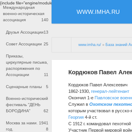
{include file="engine/modules/saperu/head.php"}
Международная
WWW.IMHA.RU
военно-историческая
ассоциация
140
Друзья Ассоциации
13
Совет Ассоциации
25
www.imha.ru/
»
База знаний А
Приказы,
циркулярные письма,
распоряжения по
Кордюков Павел Алек
Ассоциации
11
Кордюков Павел Алексеевич
Сценарные планы
5
1862-1930,
генерал-лейтенант
Окончил 1-е
Павловское воен
Военно-исторический
Служил в
Охотском пехотно
фестиваль "ДЕНЬ
которым участвовал в русско-
БОРОДИНА"
62
Георгия
4-й ст.
Москва за нами. 1941
С 1912 г. командовал пехотной
год.
8
Участник Первой мировой войн