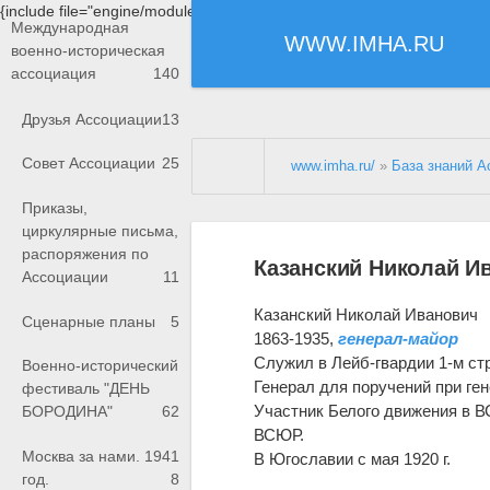
{include file="engine/modules/saperu/head.php"}
Международная
WWW.IMHA.RU
военно-историческая
ассоциация
140
Друзья Ассоциации
13
Совет Ассоциации
25
www.imha.ru/
»
База знаний А
Приказы,
циркулярные письма,
распоряжения по
Казанский Николай И
Ассоциации
11
Казанский Николай Иванович
Сценарные планы
5
1863-1935,
генерал-майор
Служил в Лейб-гвардии 1-м с
Военно-исторический
Генерал для поручений при ген
фестиваль "ДЕНЬ
Участник Белого движения в В
БОРОДИНА"
62
ВСЮР.
Москва за нами. 1941
В Югославии с мая 1920 г.
год.
8