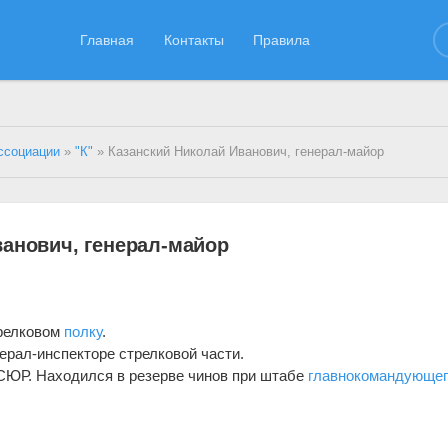
Главная
Контакты
Правила
ссоциации
»
"К"
» Казанский Николай Иванович, генерал-майор
ванович, генерал-майор
трелковом
полку
.
ерал-инспекторе стрелковой части.
СЮР. Находился в резерве чинов при штабе
главнокомандующег