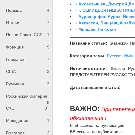
-
Ахлестышев, Дмитрий Дми
-
К СЕМИДЕСЯТИШЕСТИЛЕ
Польша
4
-
Аурахер фон Аурах, Йозе
Италия
7
-
Августин, Винценц Фрайх
-
Мнишек, Николай
Песни Союза ССР
1
Название статьи:
Казанский Ни
Франция
9
Категория темы:
Русская Импе
Германия
7
Источник статьи:
Шмаглит Ру
США
3
ПРЕДСТАВИТЕЛЕЙ РУССКОГО В
Румыния
2
Дата написания статьи:
Российская империя
8
ВАЖНО:
СХС
0
При перепеч
обязательна !
Македония
1
html-ссылка на публикацию
BB-ссылка на публикацию
Болгария
2