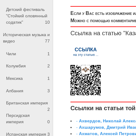
Детский фестиваль
Если у Вас есть изображение 
"Стойкий оловянный
Можно с помощью комментариев
содатик"
10
Ссылка на статью "Ка
Историческая музыка и
видео
77
Чили
1
Колумбия
2
Мексика
1
Албания
3
Британская империя
Ссылки на статьи той 
2
Персидская
-
Ахвердов, Николай Алекс
империя
0
-
Ахшарумов, Дмитрий Иван
-
Ахматов, Алексей Петров
Испанская империя
3