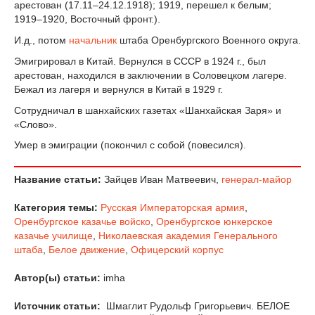
арестован (17.11–24.12.1918); 1919, перешел к белым;
1919–1920, Восточный фронт.).
И.д., потом
начальник
штаба Оренбургского Военного округа.
Эмигрировал в Китай. Вернулся в СССР в 1924 г., был
арестован, находился в заключении в Соловецком лагере.
Бежал из лагеря и вернулся в Китай в 1929 г.
Сотрудничал в шанхайских газетах «Шанхайская Заря» и
«Слово».
Умер в эмиграции (покончил с собой (повесился).
Название статьи:
Зайцев Иван Матвеевич,
генерал-майор
Категория темы:
Русская Императорская армия
,
Оренбургское казачье войско
,
Оренбургское юнкерское
казачье училище
,
Николаевская академия Генерального
штаба
,
Белое движение
,
Офицерский корпус
Автор(ы) статьи:
imha
Источник статьи:
Шмаглит Рудольф Григорьевич. БЕЛОЕ