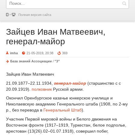
Полная версия сайта
Зайцев Иван Матвеевич,
генерал-майор
imha
21-05-2019, 20:38
369
База знаний Ассоциации
/
"З"
Зайцев Иван Матвеевич
21.09.1877–22.11.1934,
генерал-майор
(старшинство с с
20.09.1919).
полковник
Русской армии.
Окончил Оренбургское казачье юнкерское училище и
Николаевскую академию Генерального штаба (1908, по 2-му
р., без перевода в
Генеральный Штаб
).
Участник Первой мировой войны и Белого движения на
Восточном фронте (1917–1919, Туркестан, белое подполье,
арестован (13(26).02–01.07.1918), совершил побег,