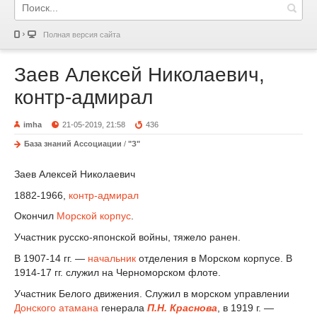
Полная версия сайта
Заев Алексей Николаевич,
контр-адмирал
imha
21-05-2019, 21:58
436
База знаний Ассоциации
/
"З"
Заев Алексей Николаевич
1882-1966,
контр-адмирал
Окончил
Морской корпус
.
Участник русско-японской войны, тяжело ранен.
В 1907-14 гг. —
начальник
отделения в Морском корпусе. В
1914-17 гг. служил на Черноморском флоте.
Участник Белого движения. Служил в морском управлении
Донского атамана
генерала
П.Н. Краснова
, в 1919 г. —