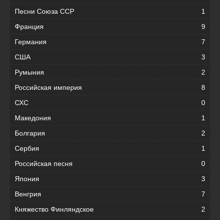
Песни Союза ССР
1
Франция
9
Германия
7
США
3
Румыния
2
Российская империя
8
СХС
0
Македония
1
Болгария
2
Сербия
1
Российская песня
0
Япония
3
Венгрия
7
Княжество Финляндское
2