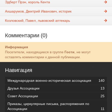
Эдберт Прэн, король Кента
Ахшарумов, Дмитрий Иванович, историк
Козловский, Павел, львовский аптекарь
Комментарии (0)
Информация
Посетители, находящиеся в группе
Гости
, не могут
оставлять комментарии к данной публикации.
Навигация
Международная военно-историческая ассоциация
140
Друзья Ассоциации
13
Совет Ассоциации
25
Приказы, циркулярные письма, распоряжения по
Ассоциации
11