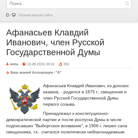
Полная версия сайта
Афанасьев Клавдий
Иванович, член Русской
Государственной Думы
imha
13-08-2019, 00:41
350
База знаний Ассоциации
/
"А"
Афанасьев Клавдий Иванович, из донских
казаков, - родился в 1875 г.; священник и
член Русской Государственной Думы
первого созыва.
Принадлежал к конституционно-
демократической партии и после роспуска Думы в числе
подписавших "Выборгское воззвание"; в 1906 г. лишен сана
священника, т.к.. считался политически неблагонадежным.