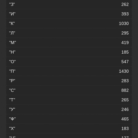
"З"
262
"И"
393
"К"
1030
"Л"
295
"М"
419
"Н"
185
"О"
547
"П"
1430
"Р"
283
"С"
882
"Т"
265
"У"
246
"Ф"
465
"Х"
183
"Ц"
127