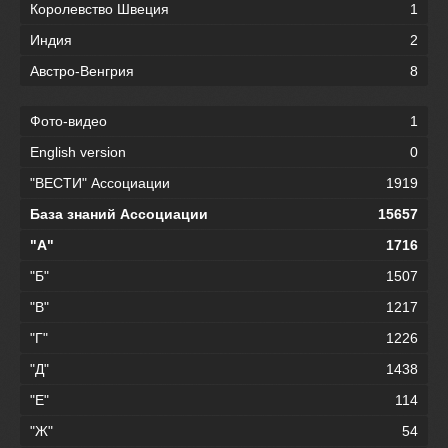
Королевство Швеция
1
Индия
2
Австро-Венгрия
8
Фото-видео
1
English version
0
"ВЕСТИ" Ассоциации
1919
База знаний Ассоциации
15657
"А"
1716
"Б"
1507
"В"
1217
"Г"
1226
"Д"
1438
"Е"
114
"Ж"
54