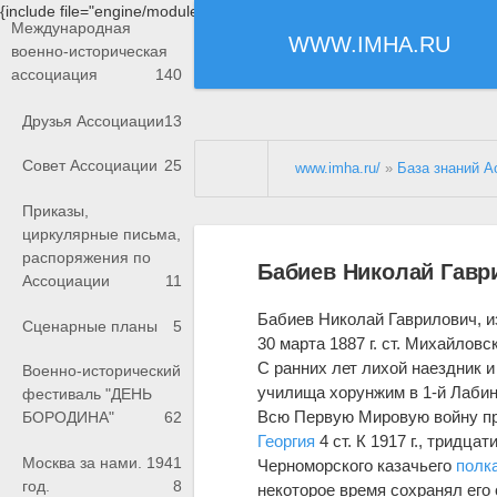
{include file="engine/modules/saperu/head.php"}
Международная
WWW.IMHA.RU
военно-историческая
ассоциация
140
Друзья Ассоциации
13
Совет Ассоциации
25
www.imha.ru/
»
База знаний А
Приказы,
циркулярные письма,
распоряжения по
Бабиев Николай Гавр
Ассоциации
11
Бабиев Николай Гаврилович, и
Сценарные планы
5
30 марта 1887 г. ст. Михайловс
С ранних лет лихой наездник 
Военно-исторический
училища хорунжим в 1-й Лаби
фестиваль "ДЕНЬ
Всю Первую Мировую войну пр
БОРОДИНА"
62
Георгия
4 ст. К 1917 г., тридца
Москва за нами. 1941
Черноморского казачьего
полк
год.
8
некоторое время сохранял его