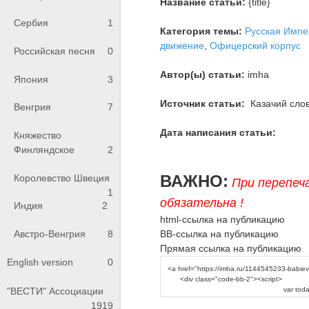
Название статьи:
{title}
Сербия
1
Категория темы:
Русская Импе
движение
,
Офицерский корпус
Российская песня
0
Автор(ы) статьи:
imha
Япония
3
Источник статьи:
Казачий слов
Венгрия
7
Дата написания статьи:
Княжество
Финляндское
2
ВАЖНО:
Королевство Швеция
При перепеч
1
обязательна !
Индия
2
html-ссылка на публикацию
BB-ссылка на публикацию
Австро-Венгрия
8
Прямая ссылка на публикацию
English version
0
"ВЕСТИ" Ассоциации
1919