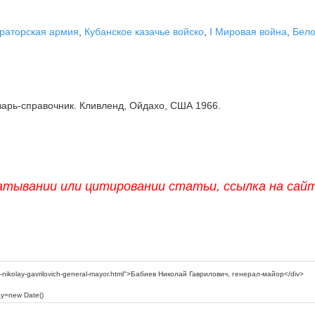
раторская армия
,
Кубанское казачье войско
,
I Мировая война
,
Бел
арь-справочник. Кливленд, Ойдахо, США 1966.
атывании или цитировании статьи, ссылка на сай