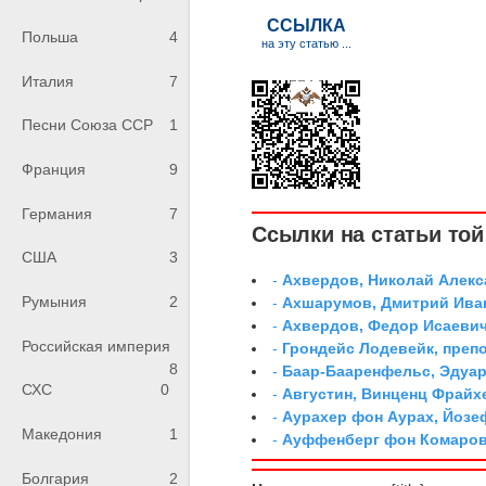
Польша
4
Италия
7
Песни Союза ССР
1
Франция
9
Германия
7
Ссылки на статьи той 
США
3
-
Ахвердов, Николай Алекс
Румыния
2
-
Ахшарумов, Дмитрий Иван
-
Ахвердов, Федор Исаевич
Российская империя
-
Грондейс Лодевейк, преп
8
-
Баар-Бааренфельс, Эдуа
СХС
0
-
Августин, Винценц Фрайх
-
Аурахер фон Аурах, Йозе
Македония
1
-
Ауффенберг фон Комаров
Болгария
2