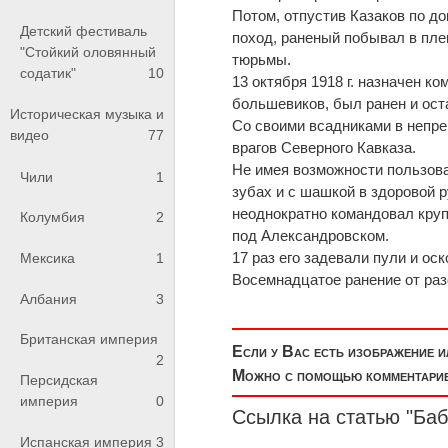
Потом, отпустив Казаков по д
Детский фестиваль
поход, раненый побывал в пле
"Стойкий оловянный
тюрьмы.
содатик"
10
13 октября 1918 г. назначен к
большевиков, был ранен и ост
Историческая музыка и
Со своими всадниками в непре
видео
77
врагов Северного Кавказа.
Не имея возможности пользова
Чили
1
зубах и с шашкой в здоровой ру
неоднократно командовал круп
Колумбия
2
под Александровском.
17 раз его задевали пули и оск
Мексика
1
Восемнадцатое ранение от раз
Албания
3
Британская империя
Если у Вас есть изображение 
2
Можно с помощью комментариев
Персидская
империя
0
Ссылка на статью "Ба
Испанская империя
3