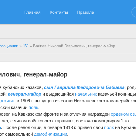
Главная
Контакты
Правила
ссоциации
»
"Б"
» Бабиев Николай Гаврилович, генерал-майор
илович, генерал-майор
з кубанских казаков,
сын Гавриила Федоровича Бабиева
; род
кой;
генерал-майор
и выдающийся
начальник
казачьей конницы
и
джигит
, в 1909 г. выпущен из сотни Николаевского кавалерийско
нский казачий
полк
.
овел на Кавказском фронте и за отличия награжден
орденом св
ти лет, с чином войскового старшины, состоял командиром 1-го
а
. После революции, в январе 1918 г. привел свой
полк
на Кубань
 от самовольной
демобилизации
.