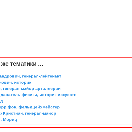
же тематики ...
андрович, генерал-лейтенант
ович, историк
, генерал-майор артиллерии
одаватель физики, историк искусств
рд
ерр фон, фельдцейхмейстер
ф Кристиан, генерал-майор
, Мориц