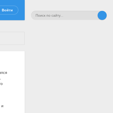
Войти
ился
.
го
.
 и