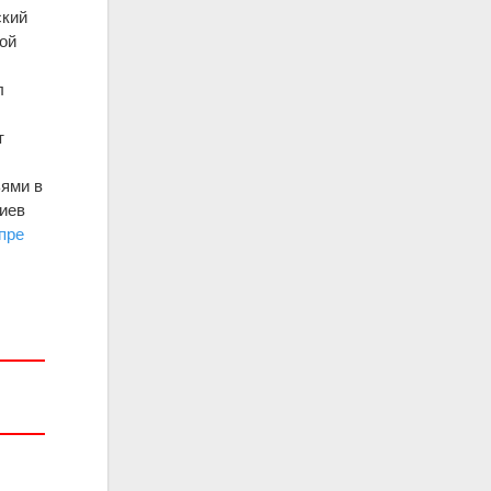
ский
ой
л
т
ьями в
биев
пре