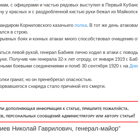
омам, с офицерами и частью рядовых выступил в Первый Кубан
ну у красных и с раздробленной кистью руки бежал из Майкопск
омандиром Корниловского казачьего
полка
. В тот же день атакова
ался в строю.
рывных боях и конных атаках много способствовал очищению о
ться левой рукой, генерал Бабиев лично ходил в атаки с повод
ке. Получив чин генерала 32-х лет отроду, от января 1919 г. Ба
ными боевыми соединениями и погиб 30 сентября 1920 г. на
Дне
олки гранат, но он пренебрегал опасностью.
орвавшегося снаряда стало причиной его смерти.
или дополняющая информация к статье, пришлите пожалуйста.
, персональных сообщений администратору или автору статьи!
биев Николай Гаврилович,
генерал-майор
"