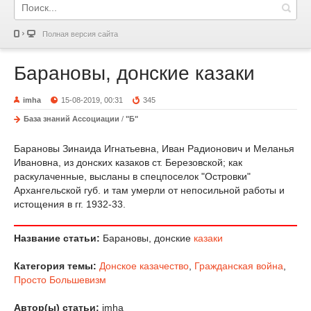
Полная версия сайта
Барановы, донские казаки
imha
15-08-2019, 00:31
345
База знаний Ассоциации
/
"Б"
Барановы Зинаида Игнатьевна, Иван Радионович и Меланья
Ивановна, из донских казаков ст. Березовской; как
раскулаченные, высланы в спецпоселок "Островки"
Архангельской губ. и там умерли от непосильной работы и
истощения в гг. 1932-33.
Название статьи:
Барановы, донские
казаки
Категория темы:
Донское казачество
,
Гражданская война
,
Просто Большевизм
Автор(ы) статьи:
imha