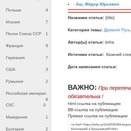
-
Аш, Фёдор Юрьевич
Польша
4
Название статьи:
{title}
Италия
7
Категория темы:
Древняя Русь
Песни Союза ССР
1
Автор(ы) статьи:
imha
Франция
9
Источник статьи:
Казачий слов
Германия
7
Дата написания статьи:
США
3
Румыния
2
ВАЖНО:
При перепеч
Российская империя
обязательна !
8
html-ссылка на публикацию
СХС
0
BB-ссылка на публикацию
Прямая ссылка на публикацию
Македония
1
Болгария
2