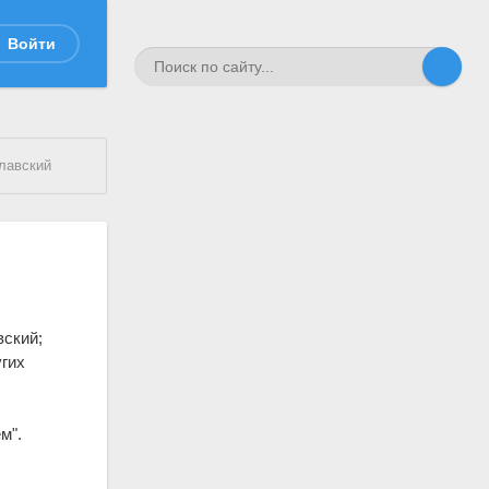
Войти
цлавский
вский;
угих
м".