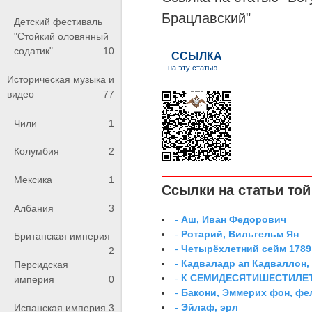
Брацлавский"
Детский фестиваль
"Стойкий оловянный
содатик"
10
Историческая музыка и
видео
77
Чили
1
Колумбия
2
Мексика
1
Ссылки на статьи той 
Албания
3
-
Аш, Иван Федорович
-
Ротарий, Вильгельм Ян
Британская империя
-
Четырёхлетний сейм 1789
2
-
Кадваладр ап Кадваллон,
Персидская
-
К СЕМИДЕСЯТИШЕСТИЛЕ
империя
0
-
Бакони, Эммерих фон, ф
-
Эйлаф, эрл
Испанская империя
3