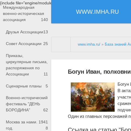
{include file="engine/modules/saperu/head.php"}
Международная
WWW.IMHA.RU
военно-историческая
ассоциация
140
Друзья Ассоциации
13
Совет Ассоциации
25
www.imha.ru/
»
База знаний А
Приказы,
циркулярные письма,
распоряжения по
Богун Иван, полковни
Ассоциации
11
Богун 
Сценарные планы
5
В акта
участн
Военно-исторический
сражен
фестиваль "ДЕНЬ
подчи
БОРОДИНА"
62
Один из главных персонажей п
Москва за нами. 1941
год.
8
Ссылка на статью "Бог