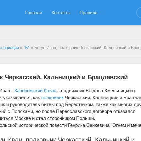
Главная
Контакты
Правила
ссоциации
»
"Б"
» Богун Иван, полковник Черкасский, Кальницкий и Бра
к Черкасский, Кальницкий и Брацлавский
Иван -
Запорожский Казак
, сподвижник Богдана Хмельницкого.
х указывается, как
полковник
Черкасский, Кальницкий и Брацла
ик и руководитель битвы под Берестечком, также как многих др
ий с Поляками, но после Переяславского договора отказался
ниться Москве и стал сторонником Польши.
ольской исторической повести Генрика Сенкевича "Огнем и мече
ун Иван,
полковник
Черкасский, Кальницкий и