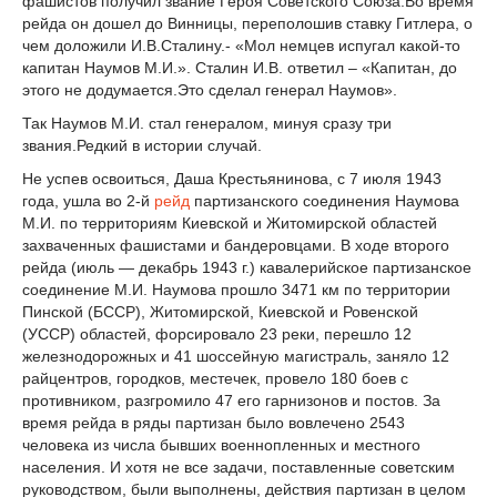
фашистов получил звание Героя Советского Союза.Во время
рейда он дошел до Винницы, переполошив ставку Гитлера, о
чем доложили И.В.Сталину.- «Мол немцев испугал какой-то
капитан Наумов М.И.». Сталин И.В. ответил – «Капитан, до
этого не додумается.Это сделал генерал Наумов».
Так Наумов М.И. стал генералом, минуя сразу три
звания.Редкий в истории случай.
Не успев освоиться, Даша Крестьянинова, с 7 июля 1943
года, ушла во 2-й
рейд
партизанского соединения Наумова
М.И. по территориям Киевской и Житомирской областей
захваченных фашистами и бандеровцами. В ходе второго
рейда (июль — декабрь 1943 г.) кавалерийское партизанское
соединение М.И. Наумова прошло 3471 км по территории
Пинской (БССР), Житомирской, Киевской и Ровенской
(УССР) областей, форсировало 23 реки, перешло 12
железнодорожных и 41 шоссейную магистраль, заняло 12
райцентров, городков, местечек, провело 180 боев с
противником, разгромило 47 его гарнизонов и постов. За
время рейда в ряды партизан было вовлечено 2543
человека из числа бывших военнопленных и местного
населения. И хотя не все задачи, поставленные советским
руководством, были выполнены, действия партизан в целом