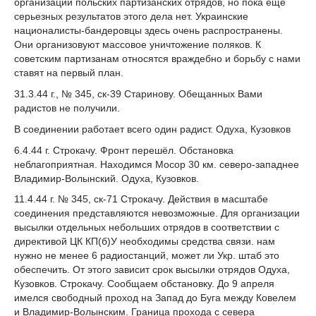
организации польских партизанских отрядов, но пока ещё
серьезных результатов этого дела нет. Украинские
националисты-бандеровцы здесь очень распространены.
Они организовуют массовое уничтожение поляков. К
советским партизанам относятся враждебно и борьбу с нами
ставят на первый план.
31.3.44 г., № 345, ск-39 Старинову. Обещанных Вами
радистов не получили.
В соединении работает всего один радист. Одуха, Кузовков
6.4.44 г. Строкачу. Фронт перешёл. Обстановка
неблагоприятная. Находимся Мосор 30 км. северо-западнее
Владимир-Волынский. Одуха, Кузовков.
11.4.44 г. № 345, ск-71 Строкачу. Действия в масштабе
соединения представляются невозможные. Для организации
высылки отдельных небольших отрядов в соответствии с
директивой ЦК КП(б)У необходимы средства связи. нам
нужно не менее 6 радиостанций, может ли Укр. штаб это
обеспечить. От этого зависит срок высылки отрядов Одуха,
Кузовков. Строкачу. Сообщаем обстановку. До 9 апреля
имелся свободный проход на Запад до Буга между Ковелем
и Владимир-Волынским. Граница прохода с севера