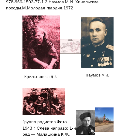
978-966-1502-77-1 2.Наумов М.И. Хинельские
походы.М.Молодая гвардия.1972
н
аумов
.
.
м
и
к
д
рестьнинова
.
.
А
г
руппа радистов.
Фото
1943 г. Слева направо: 1-й
ряд — Малашкина К.Ф.,