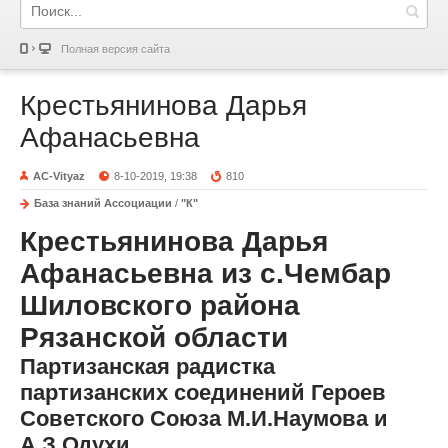
Полная версия сайта
Крестьянинова Дарья
Афанасьевна
AC-Vityaz
8-10-2019, 19:38
810
База знаний Ассоциации
/
"К"
Крестьянинова Дарья
Афанасьевна из с.Чембар
Шиловского района
Рязанской области
Партизанская радистка
партизанских соединений Героев
Советского Союза М.И.Наумова и
А.З.Одухи.