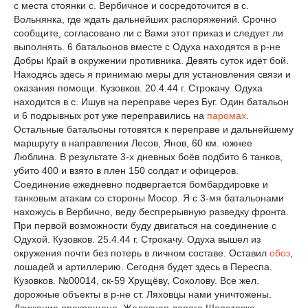
с места стоянки с. Вербичное и сосредоточится в с.
Вольнянка, где ждать дальнейших распоряжений. Срочно
сообщите, согласовано ли с Вами этот приказ и следует ли
выполнять. 6 батальонов вместе с Одуха находятся в р-не
Добры Край в окружении противника. Девять суток идёт бой.
Находясь здесь я принимаю меры для установления связи и
оказания помощи. Кузовков. 20.4.44 г. Строкачу. Одуха
находится в с. Ишув на переправе через Буг. Один батальон
и 6 подрывных рот уже переправились на
паромах
.
Остальные батальоны готовятся к переправе и дальнейшему
маршруту в направлении Лесов, Янов, 60 км. южнее
Люблина. В результате 3-х дневных боёв подбито 6 танков,
убито 400 и взято в плен 150 солдат и офицеров.
Соединение ежедневно подвергается бомбардировке и
танковым атакам со стороны Мосор. Я с 3-мя батальонами
нахожусь в Вербично, веду беспрерывную разведку фронта.
При первой возможности буду двигаться на соединение с
Одухой. Кузовков. 25.4.44 г. Строкачу. Одуха вышел из
окружения почти без потерь в личном составе. Оставил
обоз
,
лошадей и артиллерию. Сегодня будет здесь в Переспа.
Кузовков. №00014, ск-59 Хрущёву, Соколову. Все жел.
дорожные объекты в р-не ст. Ляховцы нами уничтожены.
Движение прекращено. Железная дорога Шепетовка –