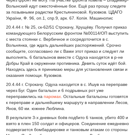
через фронт не могу. На участке фронта Ковель – Владимир-
Волынский идут ожесточённые бои. Ещё раз прошу следите
за позывными радистки Крестьяниновой. Кузовков. ЦДАГО
України, Ф. 96, оп.1, спр.9, арк. 67. Копія. Машинопис
20.4.44 г. № 25, ск-62/51 Строкачу, Хрущёву. Получил приказ
командующего Белорусским фронтом №00114/ОП выступить
с места стоянки с. Вербичное и сосредоточится в с.
Вольнянка, где ждать дальнейших распоряжений. Срочно
сообщите, согласовано ли с Вами этот приказ и следует ли
выполнять. 6 батальонов вместе с Одуха находятся в р-не
Добры Край в окружении противника. Девять суток идёт бой.
Находясь здесь я принимаю меры для установления связи и
оказания помощи. Кузовков.
20.4.44 г. Строкачу. Одуха находится в с. Ишув на переправе
через Буг. Один батальон и 6 подрывных рот уже
переправились на
паромах
. Остальные батальоны готовятся
к переправе и дальнейшему маршруту в направлении Лесов,
Янов, 60 км. южнее Люблина.
В результате 3-х дневных боёв подбито 6 танков, убито 400 и
взято в плен 150 солдат и офицеров. Соединение ежедневно
подвергается бомбардировке и танковым атакам со стороны