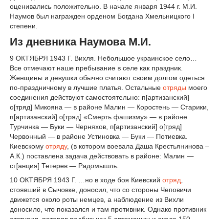
оценивались положительно. В начале января 1944 г. М.И.
Наумов был награжден орденом Богдана Хмельницкого I
степени.
Из дневника Наумова М.И.
9 ОКТЯБРЯ 1943 Г. Вихля. Небольшое украинское село…
Все отмечают наше пребывание в селе как праздник.
Женщины и девушки обычно считают своим долгом одеться
по-праздничному в лучшие платья. Остальные
отряды
моего
соединения действуют самостоятельно: п[артизанский]
о[тряд] Микояна — в районе Малин — Коростень — Старики,
п[артизанский] о[тряд] «Смерть фашизму» — в районе
Турчинка — Буки — Черняхов, п[артизанский] о[тряд]
Червонный — в районе Устиновка — Буки — Потиевка.
Киевскому
отряду
, (в котором воевала Даша Крестьянинова –
А.К.) поставлена задача действовать в районе: Малин —
ст[анция] Тетерев — Радомышль.
10 ОКТЯБРЯ 1943 Г. …но в ходе боя Киевский
отряд
,
стоявший в Сычовке, доносил, что со стороны Чеповичи
движется около роты немцев, а наблюдение из Вихли
доносило, что показался и там противник. Однако противник