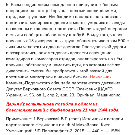
5. Всем соединениям немедленно приступить к боевым
операциям на югот р. Горынь – целыми соединениями,
отрядами, группами. Необходимо нападать на гарнизоны
противника минировать дороги и мосты, устраивать засады
на колонны и транспорт противника.После каждой операции
и стычки сообщать областному штабу.6. Ввиду того, что из
посланных 18 диверсионных групп общим количеством 500 с
лишним человек ни одна не достигла Проскуровской дороги
и возвратились, рекомендовать провести совещание
командиров и комиссаров отрядов, анализировать на нём
причины, обстановку и наметить пути, по которым всё же
диверсанты смогли бы пробраться к этой важной для
противника магистрали и начали бить её.
Начальник
Каменец-Подольского облштаба партизанского движения
Депутат Верховного Совета СССР [Олексенко]ЦДАГО
України, Ф. 96, оп.1, спр.2, арк. 23. Оригінал. Машинопис.
Дарья Крестьянинова погибла в одном из
боестолкновений с бандеровцами 21 мая 1944 года.
Примечание: 1.Берковский В.Г. (сост.) Источники к истории
партизанского с’единения им. Ф.М.Михайлова. Киев—
Хмельницкий: ЧП Полиграфист-2, 2015. — 440 с. — ISBN