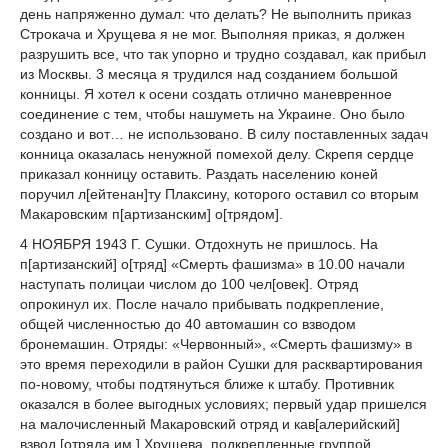
день напряженно думал: что делать? Не выполнить приказ
Строкача и Хрущева я не мог. Выполняя приказ, я должен
разрушить все, что так упорно и трудно создавал, как прибыл
из Москвы. 3 месяца я трудился над созданием большой
конницы. Я хотел к осени создать отлично маневренное
соединение с тем, чтобы нашуметь на Украине. Оно было
создано и вот… не использовано. В силу поставленных задач
конница оказалась ненужной помехой делу. Скрепя сердце
приказал конницу оставить. Раздать населению коней
поручил л[ейтенан]ту Плаксину, которого оставил со вторым
Макаровским п[артизанским] о[трядом].
4 НОЯБРЯ 1943 Г. Сушки. Отдохнуть не пришлось. На
п[артизанский] о[тряд] «Смерть фашизма» в 10.00 начали
наступать полицаи числом до 100 чел[овек]. Отряд
опрокинул их. После начало прибывать подкрепление,
общей численностью до 40 автомашин со взводом
бронемашин. Отряды: «Червонный», «Смерть фашизму» в
это время переходили в район Сушки для расквартирования
по-новому, чтобы подтянуться ближе к штабу. Противник
оказался в более выгодных условиях; первый удар пришелся
на малочисленный Макаровский отряд и кав[алерийский]
взвод [отряда им.] Хрущева, подкрепленные группой