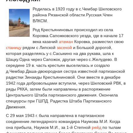
Родилась в 1920 году в с.Чембар Шиловского
района Рязанской области.Русская.Член
ВЛКСМ.
Род Крестьяниновых происходил из села
Коровка Сапожковского уезда, где в начале 17
века казачий
атаман
Коровка, разместил свою
станицу
рядом с Липской
засекой
и Большой дорогой,
которая разделяясь у с.Сасыкино на два рукава, шла к
Шацку.Одна через Сапожок, другая через с.Желудево. В
середине 19 в. часть крестьян выселилась и создало
д.Чембар.Даша-двоюродная сестра известной партизанской
радистки Зинаиды Крестьяниновой. Они вместе в декабре
1942 года добровольцами вступили, через Шиловский РВК, в
ряды РККА, затем были направлены в распоряжение
Центрального Штаба партизанского движения. Окончила
спецкурсы при ГШПД. Радистка Штаба Партизанского
Движения.
С 29 мая 1943 г. была направлена в партизанское
соединение легендарного командира Наумова М.И. Когда
она прибыла, Наумов М.И., за 1-й Степной
рейд
по тылам