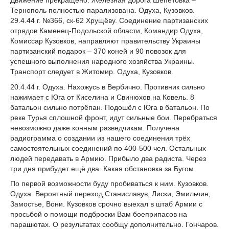
Тернополь полностью парализована. Одуха, Кузовков.
29.4.44 г. №366, ск-62 Хрущёву. Соединение партизанских
отрядов Каменец-Подольской области, Командир Одуха,
Комиссар Кузовков, направляют правительству Украины
партизанский подарок – 370 коней и 90 повозок для
успешного выполнения народного хозяйства Украины.
Транспорт следует в Житомир. Одуха, Кузовков.
20.4.44 г. Одуха. Нахожусь в Вербично. Противник сильно
нажимает с Юга от Киселина и Свинюхов на Ковель. 8
батальон сильно потрёпан. Подошёл с Юга в батальон. По
реке Турья сплошной фронт, идут сильные бои. Перебраться
невозможно даже конным разведчикам. Получена
радиограмма о создании из нашего соединения трёх
самостоятельных соединений по 400-500 чел. Остальных
людей передавать в Армию. Прибыло два радиста. Через
три дня прибудет ещё два. Какая обстановка за Бугом.
По первой возможности буду пробиваться к ним. Кузовков.
Одуха. Вероятный переход Станиславув, Лиски, Эмильчин,
Замостье, Вони. Кузовков срочно выехал в штаб Армии с
просьбой о помощи подброски Вам боеприпасов на
парашютах. О результатах сообщу дополнительно. Гончаров.