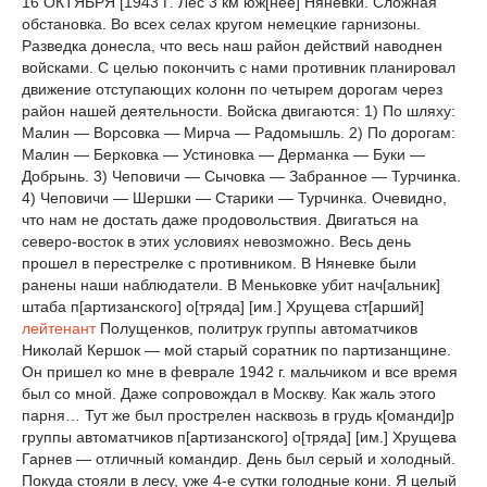
16 ОКТЯБРЯ [1943 Г. Лес 3 км юж[нее] Няневки. Сложная
обстановка. Во всех селах кругом немецкие гарнизоны.
Разведка донесла, что весь наш район действий наводнен
войсками. С целью покончить с нами противник планировал
движение отступающих колонн по четырем дорогам через
район нашей деятельности. Войска двигаются: 1) По шляху:
Малин — Ворсовка — Мирча — Радомышль. 2) По дорогам:
Малин — Берковка — Устиновка — Дерманка — Буки —
Добрынь. 3) Чеповичи — Сычовка — Забранное — Турчинка.
4) Чеповичи — Шершки — Старики — Турчинка. Очевидно,
что нам не достать даже продовольствия. Двигаться на
северо-восток в этих условиях невозможно. Весь день
прошел в перестрелке с противником. В Няневке были
ранены наши наблюдатели. В Меньковке убит нач[альник]
штаба п[артизанского] о[тряда] [им.] Хрущева ст[арший]
лейтенант
Полущенков, политрук группы автоматчиков
Николай Кершок — мой старый соратник по партизанщине.
Он пришел ко мне в феврале 1942 г. мальчиком и все время
был со мной. Даже сопровождал в Москву. Как жаль этого
парня… Тут же был прострелен насквозь в грудь к[оманди]р
группы автоматчиков п[артизанского] о[тряда] [им.] Хрущева
Гарнев — отличный командир. День был серый и холодный.
Покуда стояли в лесу, уже 4-е сутки голодные кони. Я целый