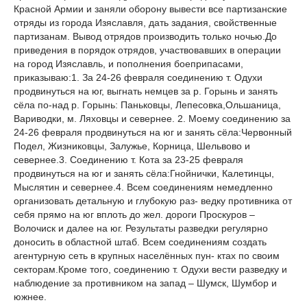
Красной Армии и заняли оборону вывести все партизанские
отряды из города Изяславля, дать задания, свойственные
партизанам. Вывод отрядов производить только ночью.До
приведения в порядок отрядов, участвовавших в операции
на город Изяславль, и пополнения боеприпасами,
приказываю:1. За 24-26 февраля соединению т. Одухи
продвинуться на юг, выгнать немцев за р. Горынь и занять
сёла по-над р. Горынь: Паньковцы, Лепесовка,Ольшаница,
Вариводки, м. Ляховцы и севернее. 2. Моему соединению за
24-26 февраля продвинуться на юг и занять сёла:Червонный
Подел, Жизниковцы, Залужье, Корница, Шельвово и
севернее.3. Соединению т. Кота за 23-25 февраля
продвинуться на юг и занять сёла:Гнойнички, Калетинцы,
Мыслятин и севернее.4. Всем соединениям немедленно
организовать детальную и глубокую раз- ведку противника от
себя прямо на юг вплоть до жел. дороги Проскуров –
Волочиск и далее на юг. Результаты разведки регулярно
доносить в областной штаб. Всем соединениям создать
агентурную сеть в крупных населённых пун- ктах по своим
секторам.Кроме того, соединению т. Одухи вести разведку и
наблюдение за противником на запад – Шумск, Шумбор и
южнее.