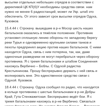
высылки отдельных небольших отрядов в соответствии с
директивой ЦК КП(б)У необходимы средства связи. нам
нужно не менее 6 радиостанций, может ли Укр. штаб это
обеспечить. От этого зависит срок высылки отрядов Одуха,
Кузовков.
15.4.44 г. Строкачу. вышедшие в р-н Мосор шесть наших
батальонов оказались в тяжёлом положении. Противник
установил сплошную линию обороны по западному берегу
реки Турья и одновременно крупными силами танков и
пехоты предпринял акцию против наших батальонов. С ними
находится Одуха, связь с ним потеряна, так, как, даже
одиночные разведчики не могут перебраться через оборону
противника. Я с тремя батальонами и штабом Соединения
нахожусь Вербично – Боблы. С Одухой радистка
Крестьянинова. Прошу беспрерывно держать с ней связь и
молнировать мне. Это единственное средство связи с
Одухой. Кузовков.
18.4.44 г. Строкачу. Одуха сообщил по радио, что находится
в кольце противника с шестью батальонами в р-не Добры
Край, Гута Стенжажитская. Беспрерывно ведёт бои. Я с
тремя батальонами нахожусь в р-не Вербично. Связаться