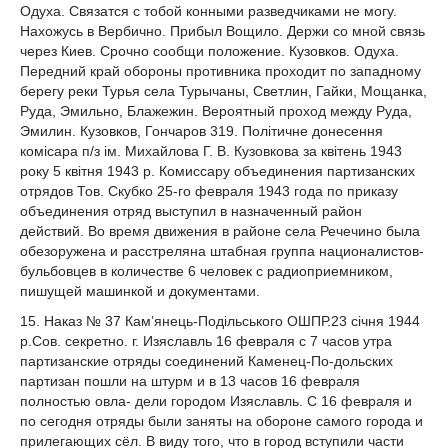
Одуха. Связатся с тобой конными разведчиками не могу.
Нахожусь в Вербично. Прибыл Вощило. Держи со мной связь
через Киев. Срочно сообщи положение. Кузовков. Одуха.
Передний край обороны противника проходит по западному
берегу реки Турья села Турычаны, Светлин, Гайки, Мощанка,
Руда, Эмильно, Блажежин. Вероятный проход между Руда,
Эмилин. Кузовков, Гончаров 319. Політичне донесення
комісара п/з ім. Михайлова Г. В. Кузовкова за квітень 1943
року 5 квітня 1943 р. Комиссару объединения партизанских
отрядов Тов. Скубко 25-го февраля 1943 года по приказу
объединения отряд выступил в назначенный район
действий. Во время движения в районе села Речечино была
обезоружена и расстреляна штабная группа националистов-
бульбовцев в количестве 6 человек с радиоприемником,
пишущей машинкой и документами.
15. Наказ № 37 Кам’янець-Подільського ОШПР.23 січня 1944
р.Сов. секретно. г. Изяславль 16 февраля с 7 часов утра
партизанские отряды соединений Каменец-По-дольских
партизан пошли на штурм и в 13 часов 16 февраля
полностью овла- дели городом Изяславль. С 16 февраля и
по сегодня отряды были заняты на обороне самого города и
прилегающих сёл. В виду того, что в город вступили части