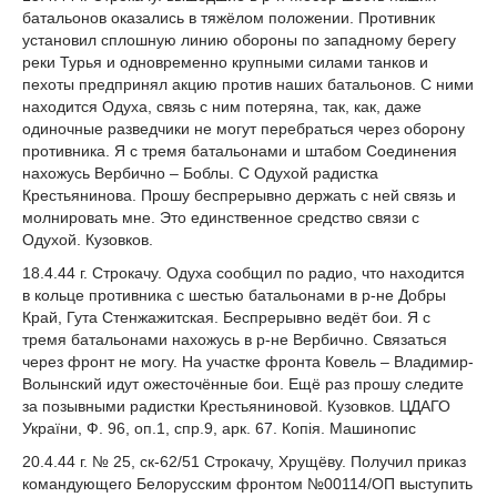
батальонов оказались в тяжёлом положении. Противник
установил сплошную линию обороны по западному берегу
реки Турья и одновременно крупными силами танков и
пехоты предпринял акцию против наших батальонов. С ними
находится Одуха, связь с ним потеряна, так, как, даже
одиночные разведчики не могут перебраться через оборону
противника. Я с тремя батальонами и штабом Соединения
нахожусь Вербично – Боблы. С Одухой радистка
Крестьянинова. Прошу беспрерывно держать с ней связь и
молнировать мне. Это единственное средство связи с
Одухой. Кузовков.
18.4.44 г. Строкачу. Одуха сообщил по радио, что находится
в кольце противника с шестью батальонами в р-не Добры
Край, Гута Стенжажитская. Беспрерывно ведёт бои. Я с
тремя батальонами нахожусь в р-не Вербично. Связаться
через фронт не могу. На участке фронта Ковель – Владимир-
Волынский идут ожесточённые бои. Ещё раз прошу следите
за позывными радистки Крестьяниновой. Кузовков. ЦДАГО
України, Ф. 96, оп.1, спр.9, арк. 67. Копія. Машинопис
20.4.44 г. № 25, ск-62/51 Строкачу, Хрущёву. Получил приказ
командующего Белорусским фронтом №00114/ОП выступить