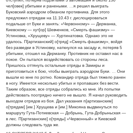
отступил, потеряв подбитыми 5 автомашин и около 150
чел[овек] убитыми и ранеными. …я решил выиграть
Буковский аэродром обманом противника. Для этого
предложил отрядам на 11.10.43 г. дислоцироваться
подальше от Буки и занять: «Червонному» — Дерманка,
Киевскому — хут[ор] Шевченков, «Смерть фашизму» —
Устиновка, «Хрущеву» — Хуртинатовка. Однако это не
удалось. П[артизанский] о[тряд] «Смерть фашизму», войдя
без разведки в Устиновку, наткнулся на засаду и, потеряв 5
убитыми, отошел на Дерманку. Противник не оставил нас в
покое. Он пытался воздействовать со стороны леса.
Пришлось оттянуть остальные отряды в Замиры и
приготовиться к бою, чтобы выиграть аэродром Буки. … Они
вышли ко мне по ротно. Командир отряда был тяжело ранен
в ногу. Имеется несколько убитых и пропавших без вести.
Таким образом, все отряды собрались ко мне. Из попытки
действовать поотрядно ничего не вышло. Я начал руководить
выходом отрядов из боя. Дал указания п[артизанским]
о[трядам] [им.] Хрущева и [им.] Микояна выдвинуться по
маршруту Гута-Потиевская — Добрынь, Гута-Добрыньская —
в лес. П[артизанские] о[тряды] «Червонный» и Киевский
должны следовать туда же.