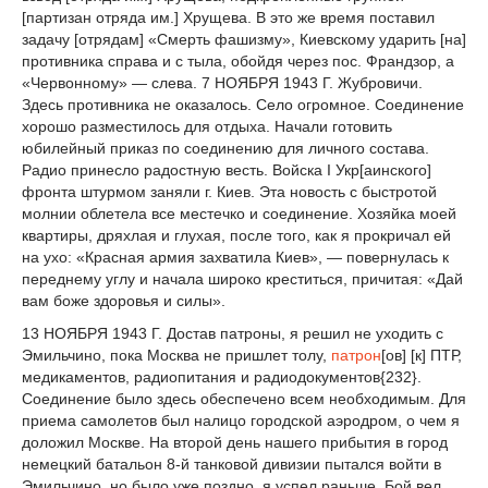
[партизан отряда им.] Хрущева. В это же время поставил
задачу [отрядам] «Смерть фашизму», Киевскому ударить [на]
противника справа и с тыла, обойдя через пос. Франдзор, а
«Червонному» — слева. 7 НОЯБРЯ 1943 Г. Жубровичи.
Здесь противника не оказалось. Село огромное. Соединение
хорошо разместилось для отдыха. Начали готовить
юбилейный приказ по соединению для личного состава.
Радио принесло радостную весть. Войска I Укр[аинского]
фронта штурмом заняли г. Киев. Эта новость с быстротой
молнии облетела все местечко и соединение. Хозяйка моей
квартиры, дряхлая и глухая, после того, как я прокричал ей
на ухо: «Красная армия захватила Киев», — повернулась к
переднему углу и начала широко креститься, причитая: «Дай
вам боже здоровья и силы».
13 НОЯБРЯ 1943 Г. Достав патроны, я решил не уходить с
Эмильчино, пока Москва не пришлет толу,
патрон
[ов] [к] ПТР,
медикаментов, радиопитания и радиодокументов{232}.
Соединение было здесь обеспечено всем необходимым. Для
приема самолетов был налицо городской аэродром, о чем я
доложил Москве. На второй день нашего прибытия в город
немецкий батальон 8-й танковой дивизии пытался войти в
Эмильчино, но было уже поздно, я успел раньше. Бой вел