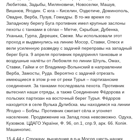
Любитова, Задыбы, Миляновичи, Новоселки, Машув,
Вишнюв, Ягодин. С юга – Киселин, Оздютиче, Доминополь,
Овадне, Верба, Пузув, Гомидры. В то-же время по
Западному берегу Буга противник имел крупные заслоны
пехоты с танками в сёлах – Метче, Скрыбши, Дубенка,
Уханька, Гурпа, Дерешек, Свеже. Мы использовали этот
проход и выдвинулись на линию Мосор, Ставки, Олеск и
вели усиленную разведку с задачей переправы на западный
берег Буга. 9 апреля противник предпринял танковые и
воздушные налёты от Любомля по линии Штуль, Омах,
Ставки, Гайки и от Владимир-Волынский в направлении
Верба, Замосты, Руда. Вероятно с задачей отрезать
имеющиеся в этом р-не от реки Турья – партизанские
соединения. За танками последовала пехота. Противник
вытеснил наши отряды, а также Соединение Фёдорова и
польских партизан на восточный берег Турья. Фёдоров
находится в селе Вулька Дулибска. мы находимся на линии
Ягодно – Боблы. Противник сжигает сёла и угоняет
население. Продвижение на Запад пока невозможно. Одуха,
Кузовков. ЦДАГО України, Ф. 96, оп.1, спр.9, арк. 66. Копія.
Машинопис.
15.4.44 г. Строкачу. вышедшие в р-н Мосор шесть наших