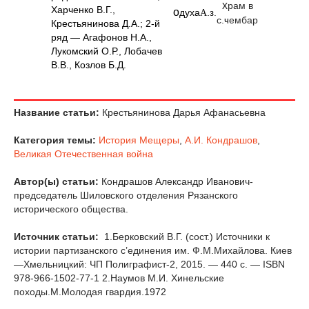
х
рам в
Харченко В.Г.,
о
духа
.
.
А
з
с.
ембар
ч
Крестьянинова Д.А.; 2-й
ряд — Агафонов Н.А.,
Лукомский О.Р., Лобачев
В.В., Козлов Б.Д.
Название статьи:
Крестьянинова Дарья Афанасьевна
Категория темы:
История Мещеры
,
А.И. Кондрашов
,
Великая Отечественная война
Автор(ы) статьи:
Кондрашов Александр Иванович-
председатель Шиловского отделения Рязанского
исторического общества.
Источник статьи:
1.Берковский В.Г. (сост.) Источники к
истории партизанского с’единения им. Ф.М.Михайлова. Киев
—Хмельницкий: ЧП Полиграфист-2, 2015. — 440 с. — ISBN
978-966-1502-77-1 2.Наумов М.И. Хинельские
походы.М.Молодая гвардия.1972