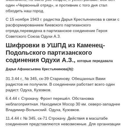
один «Червонный отряд», и противник с того дня стал
обходить наш город.
С 15 ноября 1943 г. радистка Дарья Крестьянинова в связи с
расформированием Киевского партизанского
отряда,переведена в партизанское соединение Героя
Советского Союза Одухи А.З.
Шифровки в УШПД из Каменец-
Подольского партизанского
содинения Одухи А.З.,
которые передавала
Дарья Афанасьевна Крестьянинова[/b]
:
31.3.44 г., № 345, ск-39 Старинову. Обещанных Вами
радистов не получили. В соединении работает всего один
радист. Одуха, Кузовков.
6.4.44 г. Строкачу. Фронт перешёл. Обстановка
неблагоприятная. Находимся Мосор 30 км. северо-западнее
Владимир-Волынский. Одуха, Кузовков.
11.4.44 г. № 345, ск-71 Строкачу. Действия в масштабе
соединения представляются невозможные. Для организации