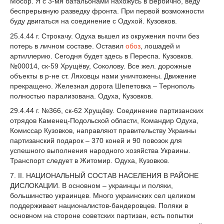
Мосор. Я с 3-мя батальонами нахожусь в Вербично, веду
беспрерывную разведку фронта. При первой возможности
буду двигаться на соединение с Одухой. Кузовков.
25.4.44 г. Строкачу. Одуха вышел из окружения почти без
потерь в личном составе. Оставил
обоз
, лошадей и
артиллерию. Сегодня будет здесь в Переспа. Кузовков.
№00014, ск-59 Хрущёву, Соколову. Все жел. дорожные
объекты в р-не ст. Ляховцы нами уничтожены. Движение
прекращено. Железная дорога Шепетовка – Тернополь
полностью парализована. Одуха, Кузовков.
29.4.44 г. №366, ск-62 Хрущёву. Соединение партизанских
отрядов Каменец-Подольской области, Командир Одуха,
Комиссар Кузовков, направляют правительству Украины
партизанский подарок – 370 коней и 90 повозок для
успешного выполнения народного хозяйства Украины.
Транспорт следует в Житомир. Одуха, Кузовков.
7. ІІ. НАЦИОНАЛЬНЫЙ СОСТАВ НАСЕЛЕНИЯ В РАЙОНЕ
ДИСЛОКАЦИИ. В основном – украинцы и поляки,
большинство украинцев. Много украинских сел целиком
поддерживает националистов-бандеровцев. Поляки в
основном на стороне советских партизан, есть попытки