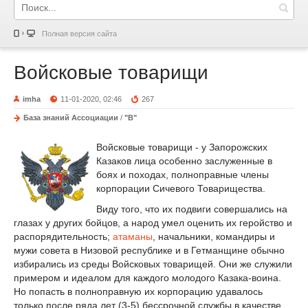
Полная версия сайта
Войсковые товарищи
imha
11-01-2020, 02:46
267
База знаний Ассоциации
/
"В"
Войсковые товарищи - у Запорожских
Казаков лица особенно заслуженные в
боях и походах, полноправные члены
корпорации Сичевого Товарищества.
Виду того, что их подвиги совершались на
глазах у других бойцов, а народ умел оценить их геройство и
распорядительность;
атаманы
, начальники, командиры и
мужи совета в Низовой республике и в Гетманщине обычно
избирались из среды Войсковых товарищей. Они же служили
примером и идеалом для каждого молодого Казака-воина.
Но попасть в полноправную их корпорацию удавалось
только после ряда лет (3-5) бессрочной службы в качестве