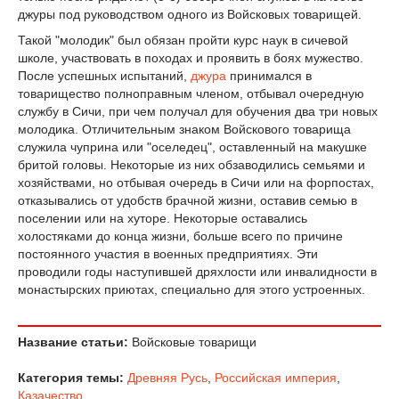
джуры под руководством одного из Войсковых товарищей.
Такой "молодик" был обязан пройти курс наук в сичевой
школе, участвовать в походах и проявить в боях мужество.
После успешных испытаний,
джура
принимался в
товарищество полноправным членом, отбывал очередную
службу в Сичи, при чем получал для обучения два три новых
молодика. Отличительным знаком Войскового товарища
служила чуприна или "оселедец", оставленный на макушке
бритой головы. Некоторые из них обзаводились семьями и
хозяйствами, но отбывая очередь в Сичи или на форпостах,
отказывались от удобств брачной жизни, оставив семью в
поселении или на хуторе. Некоторые оставались
холостяками до конца жизни, больше всего по причине
постоянного участия в военных предприятиях. Эти
проводили годы наступившей дряхлости или инвалидности в
монастырских приютах, специально для этого устроенных.
Название статьи:
Войсковые товарищи
Категория темы:
Древняя Русь
,
Российская империя
,
Казачество