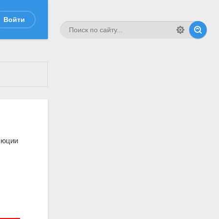
Войти
люции