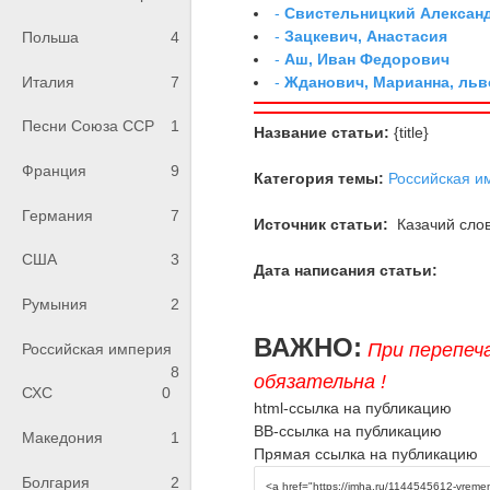
-
Свистельницкий Алексан
-
Зацкевич, Анастасия
Польша
4
-
Аш, Иван Федорович
-
Жданович, Марианна, льв
Италия
7
Песни Союза ССР
1
Название статьи:
{title}
Франция
9
Категория темы:
Российская и
Германия
7
Источник статьи:
Казачий слов
США
3
Дата написания статьи:
Румыния
2
ВАЖНО:
При перепеч
Российская империя
8
обязательна !
СХС
0
html-ссылка на публикацию
BB-ссылка на публикацию
Македония
1
Прямая ссылка на публикацию
Болгария
2