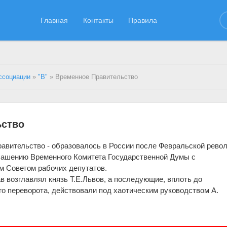
Главная
Контакты
Правила
ссоциации
»
"В"
» Временное Правительство
ьство
авительство - образовалось в России после Февральской рево
оглашению Временного Комитета Государственной Думы с
м Советом рабочих депутатов.
в возглавлял князь Т.Е.Львов, а последующие, вплоть до
о переворота, действовали под хаотическим руководством А.