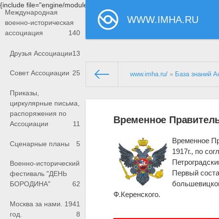
{include file="engine/modules/saperu/head.php"}
Международная
WWW.IMHA.RU
военно-историческая
ассоциация
140
Друзья Ассоциации
13
Совет Ассоциации
25
www.imha.ru/
»
База знаний А
Приказы,
циркулярные письма,
распоряжения по
Временное Правител
Ассоциации
11
Временное Пр
Сценарные планы
5
1917г., по с
Петроградски
Военно-исторический
Первый соста
фестиваль "ДЕНЬ
большевицког
БОРОДИНА"
62
Ф.Керенского.
Москва за нами. 1941
год.
8