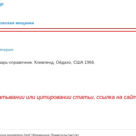
др
овская мещанка
мперия
арь-справочник. Кливленд, Ойдахо, США 1966.
атывании или цитировании статьи, ссылка на сай