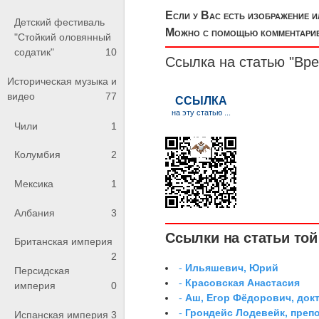
Если у Вас есть изображение 
Детский фестиваль
Можно с помощью комментариев
"Стойкий оловянный
содатик"
10
Ссылка на статью "Вр
Историческая музыка и
видео
77
Чили
1
Колумбия
2
Мексика
1
Албания
3
Ссылки на статьи той 
Британская империя
2
-
Ильяшевич, Юрий
Персидская
-
Красовская Анастасия
империя
0
-
Аш, Егор Фёдорович, док
-
Грондейс Лодевейк, преп
Испанская империя
3