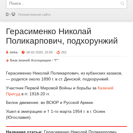
Полная версия сайта
Герасименко Николай
Поликарпович, подхорунжий
imha
18-02-2020, 15:59
262
База знаний Ассоциации
/
"Г"
Герасименко Николай Поликарпович, из кубанских казаков,
— родился около 1890 г. в ст. Динской; подхорунжий.
Участник Первой Мировой Войны и борьбы за
Казачий
Присуд
в гг. 1918-20 гг.
Белое движение: во ВСЮР и Русской Армии.
Ушел в эмиграцию и † 1-го марта 1954 г. в г. Осиек
(Югославия).
Название статьи:
Герасименко Николай Поликарпович,