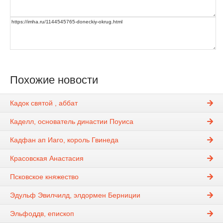
Похожие новости
Кадок святой , аббат
Каделл, основатель династии Поуиса
Кадфан ап Иаго, король Гвинеда
Красовская Анастасия
Псковское княжество
Эдульф Эвилчилд, элдормен Берниции
Эльфоддв, епископ