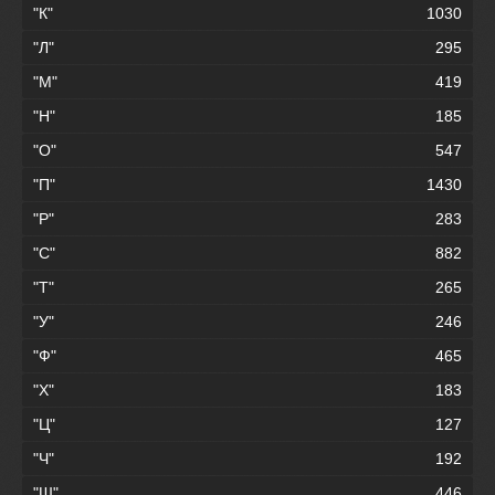
"К"
1030
"Л"
295
"М"
419
"Н"
185
"О"
547
"П"
1430
"Р"
283
"С"
882
"Т"
265
"У"
246
"Ф"
465
"Х"
183
"Ц"
127
"Ч"
192
"Ш"
446