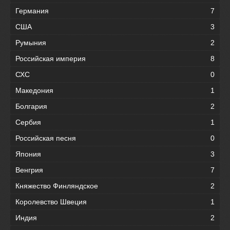
Германия
7
США
3
Румыния
2
Российская империя
8
СХС
0
Македония
1
Болгария
2
Сербия
1
Российская песня
0
Япония
3
Венгрия
7
Княжество Финляндское
2
Королевство Швеция
1
Индия
2