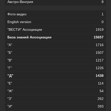
Австро-Венгрия
8
Фото-видео
1
English version
0
"ВЕСТИ" Ассоциации
1919
База знаний Ассоциации
15657
"А"
1716
"Б"
1507
"В"
1217
"Г"
1226
"Д"
1438
"Е"
114
"Ж"
54
"З"
262
"И"
393