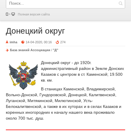
Полная версия сайта
Донецкий округ
imha
14-04-2020, 00:16
274
База знаний Ассоциации
/
"Д"
Донецкий округ - до 1920г.
административный район в Земле Донских
Казаков с центром в ст. Каменской; 19.500
кв. км.
В станицах Каменской, Владимирской,
Вольно-Донской, Гундоровской, Донецкой, Калитвенской,
Луганской, Митякинской, Милютинской, Усть-
Белокалитвенской, а также в их хуторах и в селах Казаков и
коренных иногородних к началу нашего века проживало
около 700 тыс. душ.