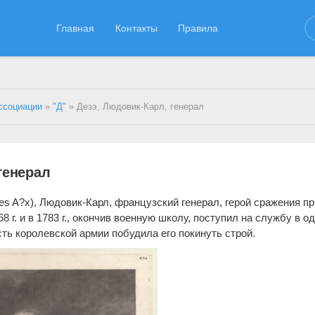
Главная
Контакты
Правила
ссоциации
»
"Д"
» Дезэ, Людовик-Карл, генерал
генерал
des A?x), Людовик-Карл, французский генерал, герой сражения пр
68 г. и в 1783 г., окончив военную школу, поступил на службу в о
ть королевской армии побудила его покинуть строй.