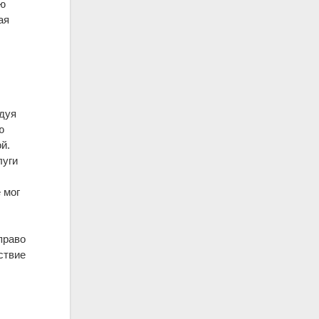
ию
ая
ндуя
ю
й.
луги
 мог
право
ствие