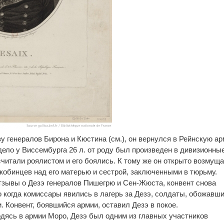
 генералов Бирона и Кюстина (см.), он вернулся в Рейнскую а
дело у Виссембурга 26 л. от роду был произведен в дивизионны
считали роялистом и его боялись. К тому же он открыто возмущ
кобинцев над его матерью и сестрой, заключенными в тюрьму.
тзывы о Дезэ генералов Пишегрю и Сен-Жюста, конвент снова
о когда комиссары явились в лагерь за Дезэ, солдаты, обожавш
и. Конвент, боявшийся армии, оставил Дезэ в покое.
ходясь в армии Моро, Дезэ был одним из главных участников