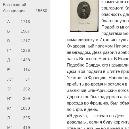
знаменитого 
База знаний
эрцгерцога К
Ассоциации
15650
опасность дл
благополучно
"А"
1716
Подобно мног
"Б"
1507
подвигами Бон
командировку в Итальянскую 
"В"
1217
Очарованный приемом Наполеон
"Г"
1226
авангардом, Дезэ разбил араб
часть Верхнего Египта. В Егип
"Д"
1438
Подобно Баярду, его называли
"Е"
114
Дезэ и за подвиги в Египте пр
Уезжая во Францию, Наполеон, 
"Ж"
54
прибыть во-время и остался в 
"З"
262
Заключив Эль-Аришский догово
Дорогою он был задержан англ
"И"
389
проезда во Францию, был объ
"К"
1030
по 1 фр. в день.
«Я думаю, — сказал он Дезэ, 
"Л"
295
довольны, если я буду кормит
"М"
419
отвечал Дезэ, — но я имел в Е