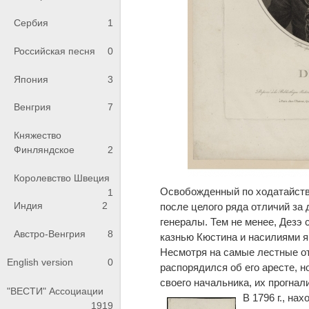
Сербия
1
Российская песня
0
Япония
3
Венгрия
7
Княжество
Финляндское
2
Королевство Швеция
Освобожденный по ходатайству
1
Индия
2
после целого ряда отличий за 
генералы. Тем не менее, Дезэ 
Австро-Венгрия
8
казнью Кюстина и насилиями я
Несмотря на самые лестные о
English version
0
распорядился об его аресте, н
своего начальника, их прогнал
"ВЕСТИ" Ассоциации
В 1796 г., на
1919