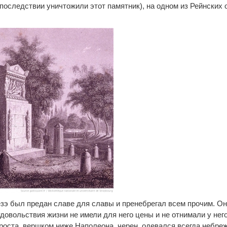
впоследствии уничтожили этот памятник), на одном из Рейнских 
зэ был предан славе для славы и пренебрегал всем прочим. О
удовольствия жизни не имели для него цены и не отнимали у нег
роста, вершком ниже Наполеона, черен, одевался всегда небреж