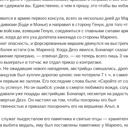
не сдержали вы. Единственно, о чем я прошу, это чтобы вы изб
явился в армию первого консула, всего за несколько дней до Ма
дивизии (Буде и Монье) и направил в сторону Генуи, для того ч
м войскам, взявшим Геную, соединиться с главными силами ар
, когда до его уха долетела канонада со стороны Маренго.
розит опасность, и форсированным маршем двинулся на выстрел
более кстати (см. Маренго). Когда Дезэ явился, Бонапарт сказал
жение проиграно, — отвечал Дезэ, — но теперь всего лишь 3 ча
о выиграть» и тотчас же отдал приказ о контратаке.
э. Не ожидавшие нового нападения, австрийцы смешались, дрог
анцузов был куплен дорогою ценою: они потеряли 7 т. ч. и самог
н первым же залпом. Его последние слова были: «Скройте от с
ть успеху». Но он ошибся: узнав о смерти любимого вождя, со
е давали уже пощады австрийцам. Бонапарт, несмотря на радост
смертью Дезэ. Он настоял на том, чтобы похороны его был
венностью и приказал похоронить его на вершинах Альп, в
 служат пьедесталом его памятника и святые отцы — хранител
а выбита медаль, ему был поставлены памятники: у Маренго, на