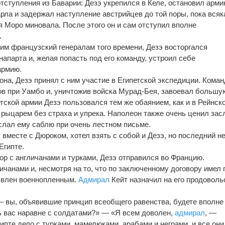
отступления из Баварии: Дезэ укрепился в Келе, остановил арм
арла и задержал наступление австрийцев до той поры, пока всяк
я Моро миновала. После этого он и сам отступил вполне
.
им французский генералам того времени, Дезэ восторгался
апарта и, желая попасть под его команду, устроил себе
армию.
а, Дезэ принял с ним участие в Египетской экспедиции. Кома
ов при Уамбо и, уничтожив войска Мурад-Бея, завоевал большу
етской армии Дезэ пользовался тем же обаянием, как и в Рейнско
 рыцарем без страха и упрека. Наполеон также очень ценил зас
ислал ему саблю при очень лестном письме.
вместе с Дюроком, хотел взять с собой и Дезэ, но последний не
Египте.
р с англичанами и турками, Дезэ отправился во Францию.
ичанами и, несмотря на то, что по заключенному договору имел 
явлен военнопленным.
Адмирал
Кейт назначил на его продоволь
— вы, объявившие принцип всеобщего равенства, будете вполне
ь вас наравне с солдатами?» — «Я всем доволен,
адмирал
, —
гипте дело с турками, мамелюками, арабами и неграми, и все они