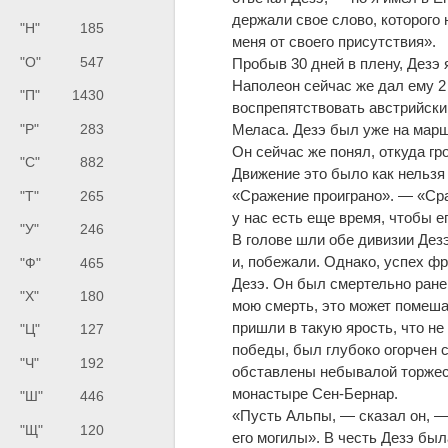
держали свое слово, которого 
"Н"
185
меня от своего присутствия».
"О"
547
Пробыв 30 дней в плену, Дезэ 
Наполеон сейчас же дал ему 2 
"П"
1430
воспрепятствовать австрийски
"Р"
283
Меласа. Дезэ был уже на марше
Он сейчас же понял, откуда г
"С"
882
Движение это было как нельзя 
«Сражение проиграно». — «Сра
"Т"
265
у нас есть еще время, чтобы ег
"У"
246
В голове шли обе дивизии Дез
и, побежали. Однако, успех фр
"Ф"
465
Дезэ. Он был смертельно ране
"Х"
180
мою смерть, это может помеша
пришли в такую ярость, что н
"Ц"
127
победы, был глубоко огорчен 
"Ч"
192
обставлены небывалой торжест
монастыре Сен-Бернар.
"Ш"
446
«Пусть Альпы, — сказал он, —
"Щ"
120
его могилы». В честь Дезэ был