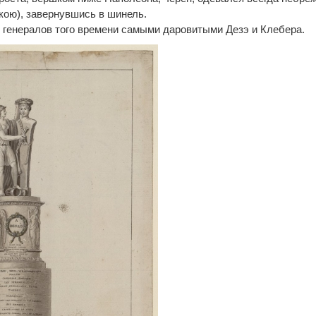
кою), завернувшись в шинель.
х генералов того времени самыми даровитыми Дезэ и Клебера.