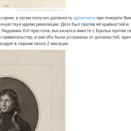
ссаром, а затем получил должность
адъютанта
при генерале Ви
очувствуя идеям революции, Дезэ был против её крайностей и, 
Людовика XVI престола, высказался вместе с Брольи против т
н правительству, и они оба были устранены от должностей, при
осидел в тюрьме около 2 месяцев.