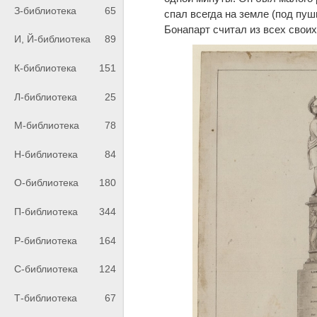
З-библиотека
65
спал всегда на земле (под пуш
Бонапарт считал из всех свои
И, Й-библиотека
89
К-библиотека
151
Л-библиотека
25
М-библиотека
78
Н-библиотека
84
О-библиотека
180
П-библиотека
344
Р-библиотека
164
С-библиотека
124
Т-библиотека
67