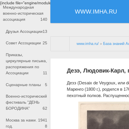
{include file="engine/modules/saperu/head.php"}
Международная
WWW.IMHA.RU
военно-историческая
ассоциация
140
Друзья Ассоциации
13
Совет Ассоциации
25
www.imha.ru/
»
База знаний А
Приказы,
циркулярные письма,
распоряжения по
Дезэ, Людовик-Карл, 
Ассоциации
11
Дезэ (Desaix de Veygoux, или 
Сценарные планы
5
Маренго (1800 г.), родился в 17
пехотный полков. Распущеннос
Военно-исторический
фестиваль "ДЕНЬ
БОРОДИНА"
62
Москва за нами. 1941
год.
8