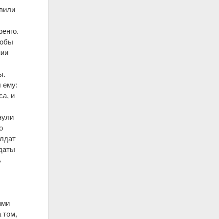
авили
ренго.
тобы
мии
ы.
 ему:
са, и
нули
о
олдат
лдаты
ь
ями
 том,