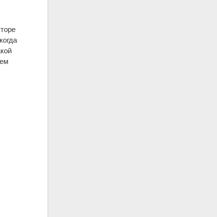
кторе
когда
акой
чем