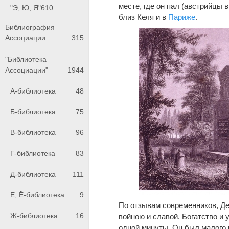
месте, где он пал (австрийцы 
"Э, Ю, Я"
610
близ Келя и в
Париже
.
Библиография
Ассоциации
315
"Библиотека
Ассоциации"
1944
А-библиотека
48
Б-библиотека
75
В-библиотека
96
Г-библиотека
83
Д-библиотека
111
Е, Ё-библиотека
9
По отзывам современников, Де
Ж-библиотека
16
войною и славой. Богатство и 
одной минуты. Он был малого 