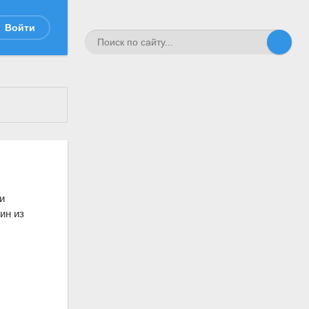
Войти
и
дин из