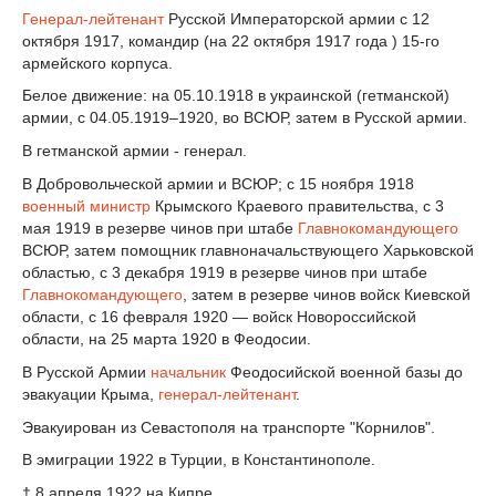
Генерал-лейтенант
Русской Императорской армии с 12
октября 1917, командир (на 22 октября 1917 года ) 15-го
армейского корпуса.
Белое движение: на 05.10.1918 в украинской (гетманской)
армии, с 04.05.1919–1920, во ВСЮР, затем в Русской армии.
В гетманской армии - генерал.
В Добровольческой армии и ВСЮР; с 15 ноября 1918
военный министр
Крымского Краевого правительства, с 3
мая 1919 в резерве чинов при штабе
Главнокомандующего
ВСЮР, затем помощник главноначальствующего Харьковской
областью, с 3 декабря 1919 в резерве чинов при штабе
Главнокомандующего
, затем в резерве чинов войск Киевской
области, с 16 февраля 1920 — войск Новороссийской
области, на 25 марта 1920 в Феодосии.
В Русской Армии
начальник
Феодосийской военной базы до
эвакуации Крыма,
генерал-лейтенант
.
Эвакуирован из Севастополя на транспорте "Корнилов".
В эмиграции 1922 в Турции, в Константинополе.
† 8 апреля 1922 на Кипре.