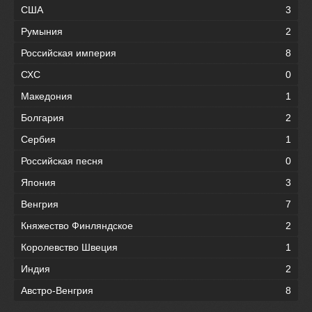
США
3
Румыния
2
Российская империя
8
СХС
0
Македония
1
Болгария
2
Сербия
1
Российская песня
0
Япония
3
Венгрия
7
Княжество Финляндское
2
Королевство Швеция
1
Индия
2
Австро-Венгрия
8