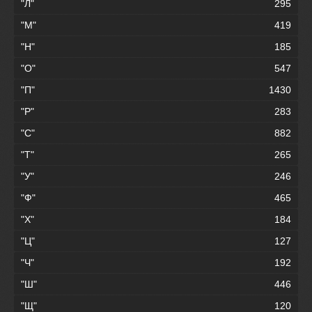
"Л"
295
"М"
419
"Н"
185
"О"
547
"П"
1430
"Р"
283
"С"
882
"Т"
265
"У"
246
"Ф"
465
"Х"
184
"Ц"
127
"Ч"
192
"Ш"
446
"Щ"
120