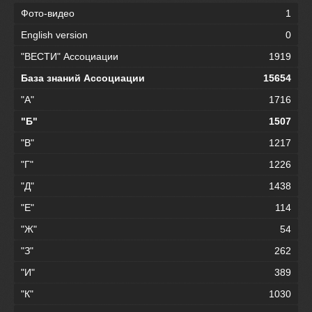
Фото-видео
1
English version
0
"ВЕСТИ" Ассоциации
1919
База знаний Ассоциации
15654
"А"
1716
"Б"
1507
"В"
1217
"Г"
1226
"Д"
1438
"Е"
114
"Ж"
54
"З"
262
"И"
389
"К"
1030