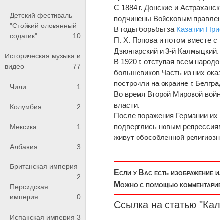
С 1884 г. Донские и Астрахан
Детский фестиваль
подчинены Войсковым правлен
"Стойкий оловянный
В годы борьбы за
Казачий При
содатик"
10
П. X. Попова и потом вместе с
Дзюнгарский и 3-й Калмыцкий.
Историческая музыка и
В 1920 г. отступая всем народ
видео
77
большевиков Часть из них оказ
построили на окраине г. Белгр
Чили
1
Во время Второй Мировой вой
власти.
Колумбия
2
После поражения Германии их 
подверглись новым репрессиям
Мексика
1
живут обособленной религиозн
Албания
3
Британская империя
Если у Вас есть изображение 
2
Можно с помощью комментариев
Персидская
империя
0
Ссылка на статью "Ка
Испанская империя
3