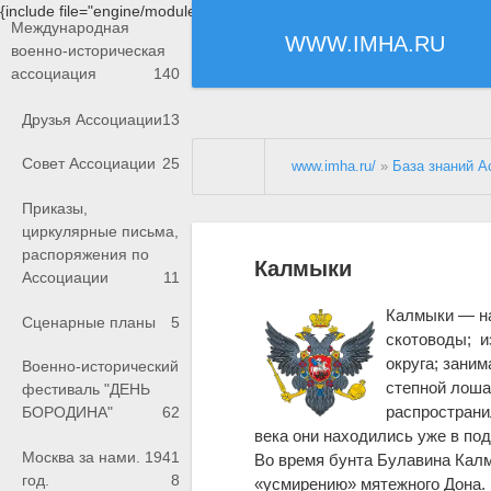
{include file="engine/modules/saperu/head.php"}
Международная
WWW.IMHA.RU
военно-историческая
ассоциация
140
Друзья Ассоциации
13
Совет Ассоциации
25
www.imha.ru/
»
База знаний А
Приказы,
циркулярные письма,
распоряжения по
Калмыки
Ассоциации
11
Калмыки — на
Сценарные планы
5
скотоводы; и
округа; зани
Военно-исторический
степной лоша
фестиваль "ДЕНЬ
распространи
БОРОДИНА"
62
века они находились уже в под
Москва за нами. 1941
Во время бунта Булавина Кал
год.
8
«усмирению» мятежного Дона.