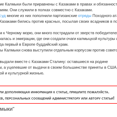
ские Калмыки были приравнены с Казаками в правах и обязанност
иям. Они служили в полках совместно с Казаками.
суд
многие из них пополнили партизанские
отряды
Походного ат
 Казаками бились против красных, посылая своих всадников в п
ом к Черному морю, они много пострадали от зверств победителе
алась и эмиграции, где они создали очаги калмыцкой культуры 
ада первый в Европе буддийский храм.
ны Калмыки снова выступили отдельным корпусом против совет
выдали вместе с Казаками Сталину: оставшиеся на родине
, а уцелевшие от выдачи в своем большинстве приняты в США,
ой и культурной жизнью.
или дополняющая информация к статье, пришлите пожалуйста.
, персональных сообщений администратору или автору статьи!
лмыки"