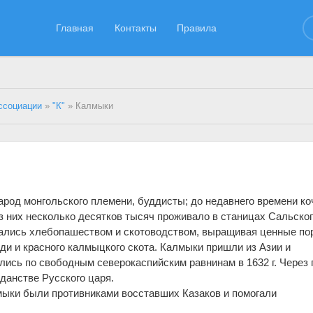
Главная
Контакты
Правила
ссоциации
»
"К"
» Калмыки
род монгольского племени, буддисты; до недавнего времени к
з них несколько десятков тысяч проживало в станицах Сальско
мались хлебопашеством и скотоводством, выращивая ценные п
ди и красного калмыцкого скота. Калмыки пришли из Азии и
лись по свободным северокаспийским равнинам в 1632 г. Через 
данстве Русского царя.
мыки были противниками восставших Казаков и помогали