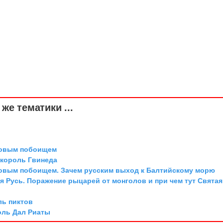
же тематики ...
довым побоищем
 король Гвинеда
довым побоищем. Зачем русским выход к Балтийскому морю
я Русь. Поражение рыцарей от монголов и при чем тут Святая
ль пиктов
оль Дал Риаты