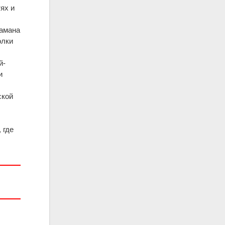
ях и
амана
олки
й-
и
ской
 где