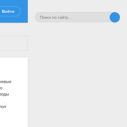
Войти
очевые
го
ороды
пол