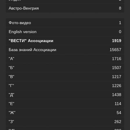
Австро-Венгрия
8
Фото-видео
1
English version
0
"ВЕСТИ" Ассоциации
1919
База знаний Ассоциации
15657
"А"
1716
"Б"
1507
"В"
1217
"Г"
1226
"Д"
1438
"Е"
114
"Ж"
54
"З"
262