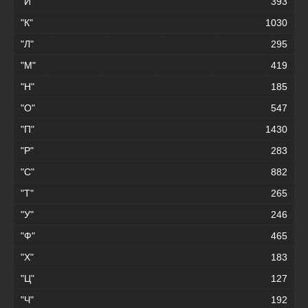
"И"
393
"К"
1030
"Л"
295
"М"
419
"Н"
185
"О"
547
"П"
1430
"Р"
283
"С"
882
"Т"
265
"У"
246
"Ф"
465
"Х"
183
"Ц"
127
"Ч"
192