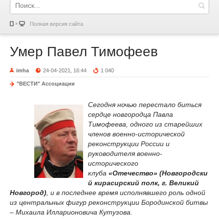
Полная версия сайта
Умер Павел Тимофеев
imha
24-04-2021, 16:44
1 040
"ВЕСТИ" Ассоциации
Cегодня ночью перестало биться
сердце новгородца Павла
Тимофеева, одного из старейших
членов военно-исторической
реконструкции России и
руководителя военно-
исторического
клуба
«Отечество»
(Новгородски
й кирасирский полк, г. Великий
Новгород)
, и в последнее время исполнявшего роль одной
из центральных фигур реконструкции Бородинской битвы
– Михаила Илларионовича Кутузова.