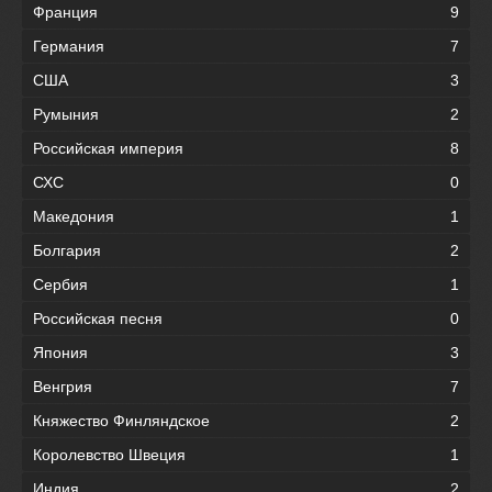
Франция
9
Германия
7
США
3
Румыния
2
Российская империя
8
СХС
0
Македония
1
Болгария
2
Сербия
1
Российская песня
0
Япония
3
Венгрия
7
Княжество Финляндское
2
Королевство Швеция
1
Индия
2