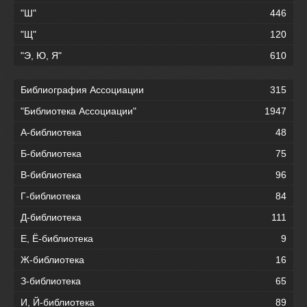
"Ш"
446
"Щ"
120
"Э, Ю, Я"
610
Библиография Ассоциации
315
"Библиотека Ассоциации"
1947
А-библиотека
48
Б-библиотека
75
В-библиотека
96
Г-библиотека
84
Д-библиотека
111
Е, Ё-библиотека
9
Ж-библиотека
16
З-библиотека
65
И, Й-библиотека
89