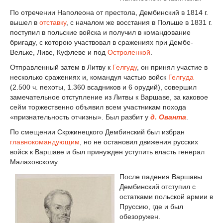
По отречении Наполеона от престола, Дембинский в 1814 г.
вышел в
отставку
, с началом же восстания в Польше в 1831 г.
поступил в польские войска и получил в командование
бригаду, с которою участвовал в сражениях при Дембе-
Вельке, Ливе, Куфлеве и под
Остроленкой
.
Отправленный затем в Литву к
Гелгуду
, он принял участие в
несколько сражениях и, командуя частью войск
Гелгуда
(2.500 ч. пехоты, 1.360 всадников и 6 орудий), совершил
замечательное отступление из Литвы к Варшаве, за каковое
сейм торжественно объявил всем участникам похода
«признательность отчизны». Был разбит у
д. Ованта
.
По смещении Скржинецкого Дембинский был избран
главнокомандующим
, но не остановил движения русских
войск к Варшаве и был принужден уступить власть генерал
Малаховскому.
После падения Варшавы
Дембинский отступил с
остатками польской армии в
Пруссию, где и был
обезоружен.