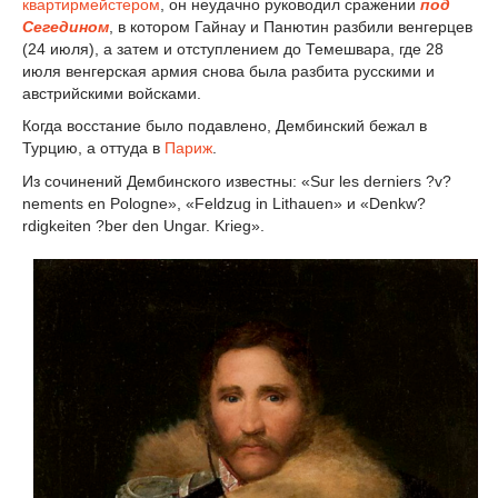
квартирмейстером
, он неудачно руководил сражении
под
Сегедином
, в котором Гайнау и Панютин разбили венгерцев
(24 июля), а затем и отступлением до Темешвара, где 28
июля венгерская армия снова была разбита русскими и
австрийскими войсками.
Когда восстание было подавлено, Дембинский бежал в
Турцию, а оттуда в
Париж
.
Из сочинений Дембинского известны: «Sur les derniers ?v?
nements en Pologne», «Feldzug in Lithauen» и «Denkw?
rdigkeiten ?ber den Ungar. Krieg».