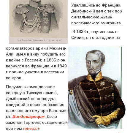
Удалившись во Францию,
Дембинский вел с тех пор
скитальческую жизнь
полптического эмигранта.
В 1833 г., очутившись в
Сирии, он стал одним из
организаторов армии Мехмед-
Али, имея в виду побудить его
к войне с Россией; в 1835 г. он
вернулся во Францию и в 1849
г. принял участие в восстании
венгров.
Получив в командование
северную Тисскую армию,
Дембинский не оправдал
ожиданий и после поражения,
нанесенного ему при Капольне
кн.
Виндишгрецом
, было
заменен Гергеем; оставленный
при нем
генерал-