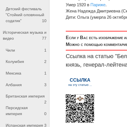
Умер 1920 в
Париже
.
Детский фестиваль
Жена Надежда Дмитриевна (Ско
"Стойкий оловянный
Дети: Ольга (умерла 26 октябр
содатик"
10
Историческая музыка и
Если у Вас есть изображение 
видео
77
Можно с помощью комментариев
Чили
1
Ссылка на статью "Бе
Колумбия
2
князь,
генерал-лейтен
Мексика
1
Албания
3
Британская империя
2
Персидская
империя
0
Испанская империя
3