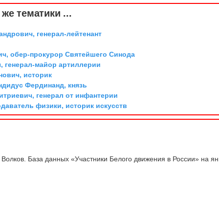
же тематики ...
андрович, генерал-лейтенант
ич, обер-прокурор Святейшего Синода
, генерал-майор артиллерии
ович, историк
дидус Фердинанд, князь
триевич, генерал от инфантерии
одаватель физики, историк искусств
 Волков. База данных «Участники Белого движения в России» на я