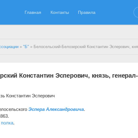
Главная
Контакты
Правила
ссоциации
»
"Б"
» Белосельский-Белозерский Константин Эсперович, князь, генерал
ский Константин Эсперович, князь, генерал-
язь Константин Эсперович
елосельского
Эспера Александровича
.
863.
 полка
.