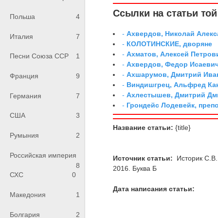
Ссылки на статьи той 
Польша
4
-
Ахвердов, Николай Алекс
Италия
7
-
КОЛОТИНСКИЕ, дворяне
-
Ахматов, Алексей Петров
Песни Союза ССР
1
-
Ахвердов, Федор Исаевич
-
Ахшарумов, Дмитрий Иван
Франция
9
-
Виндишгрец, Альфред Кан
-
Ахлестышев, Дмитрий Дми
Германия
7
-
Грондейс Лодевейк, преп
США
3
Название статьи:
{title}
Румыния
2
Российская империя
Источник статьи:
Историк С.В.
8
2016. Буква Б
СХС
0
Дата написания статьи:
Македония
1
Болгария
2