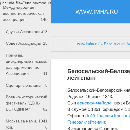
{include file="engine/modules/saperu/head.php"}
Международная
WWW.IMHA.RU
военно-историческая
ассоциация
140
Друзья Ассоциации
13
Совет Ассоциации
25
www.imha.ru/
»
База знаний А
Приказы,
циркулярные письма,
распоряжения по
Белосельский-Белозер
Ассоциации
11
лейтенант
Сценарные планы
5
Белосельский-Белозерский кн
Родился 16 июня 1843.
Военно-исторический
Сын
генерал-майора
, князя
Б
фестиваль "ДЕНЬ
В службе с 1861, офицером с 1
БОРОДИНА"
62
Офицер
Лейб-Гвардии Конного
Москва за нами. 1941
Генерал-лейтенант
.
год.
8
В эмиграции во Франции.