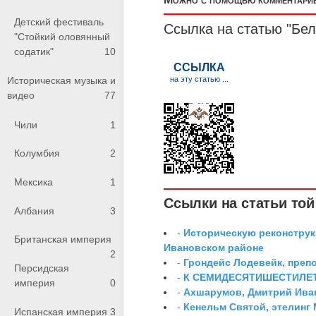
Детский фестиваль
Ссылка на статью "Бе
"Стойкий оловянный
содатик"
10
Историческая музыка и
видео
77
Чили
1
Колумбия
2
Мексика
1
Ссылки на статьи той 
Албания
3
-
Историческую реконструк
Британская империя
Ивановском районе
2
-
Грондейс Лодевейк, преп
Персидская
-
К СЕМИДЕСЯТИШЕСТИЛЕ
империя
0
-
Ахшарумов, Дмитрий Иван
-
Кенельм Святой, этелинг
Испанская империя
3