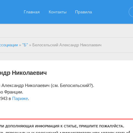
Главная
Контакты
Правила
ссоциации
»
"Б"
» Белосельский Александр Николаевич
ндр Николаевич
 Александр Николаевич (см. Белосильский?).
во Франции.
1943 в
Париже
.
или дополняющая информация к статье, пришлите пожалуйста.
, персональных сообщений администратору или автору статьи!