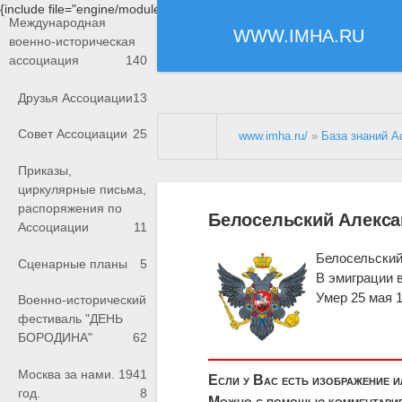
{include file="engine/modules/saperu/head.php"}
Международная
WWW.IMHA.RU
военно-историческая
ассоциация
140
Друзья Ассоциации
13
Совет Ассоциации
25
www.imha.ru/
»
База знаний А
Приказы,
циркулярные письма,
распоряжения по
Белосельский Алекса
Ассоциации
11
Белосельский
Сценарные планы
5
В эмиграции 
Умер 25 мая 
Военно-исторический
фестиваль "ДЕНЬ
БОРОДИНА"
62
Москва за нами. 1941
Если у Вас есть изображение 
год.
8
Можно с помощью комментариев