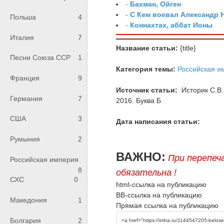
-
Бахман, Ойген
-
С Кем воевал Александр 
Польша
4
-
Коннахтах, аббат Ионы
Италия
7
Название статьи:
{title}
Песни Союза ССР
1
Категория темы:
Российская и
Франция
9
Источник статьи:
Историк С.В.
Германия
7
2016. Буква Б
США
3
Дата написания статьи:
Румыния
2
ВАЖНО:
При перепеч
Российская империя
8
обязательна !
СХС
0
html-ссылка на публикацию
BB-ссылка на публикацию
Македония
1
Прямая ссылка на публикацию
Болгария
2