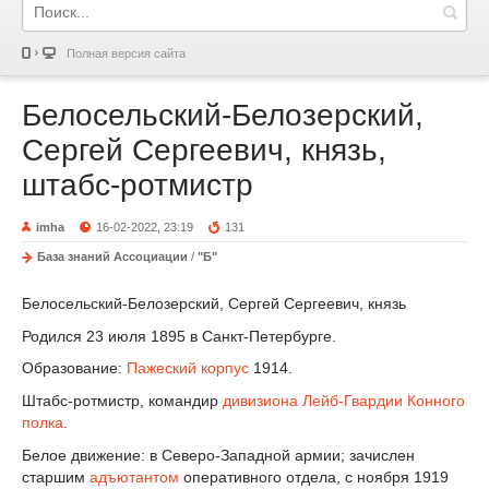
Полная версия сайта
Белосельский-Белозерский,
Сергей Сергеевич, князь,
штабс-ротмистр
imha
16-02-2022, 23:19
131
База знаний Ассоциации
/
"Б"
Белосельский-Белозерский, Сергей Сергеевич, князь
Родился 23 июля 1895 в Санкт-Петербурге.
Образование:
Пажеский корпус
1914.
Штабс-ротмистр, командир
дивизиона
Лейб-Гвардии Конного
полка
.
Белое движение: в Северо-Западной армии; зачислен
старшим
адъютантом
оперативного отдела, с ноября 1919