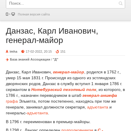
Полная версия сайта
Данзас, Карл Иванович,
генерал-майор
imha
17-02-2022, 20:15
151
База знаний Ассоциации
/
"Д"
Данзас, Карл Иванович,
генерал-майор
, родился в 1762 г.,
умер 15 мая 1831 г. Происходя из одного из эстляндских
дворянских родов, Данзас в службу вступил 1 января 1786 г.
сержантом в
Нотебургский пехотный полк
, из которого, в
1786 г., назначен переводчиком в штаб
генерал-аншефа
графа
Эльмпта, потом постепенно, находясь при том же
генерале, занимал должности секретаря,
адъютанта
и
генеральс-
адъютанта
.
В 1796 г. переименован в премьер-майоры.
В 1798 г., Данзас определен
подполковником
в
С.-