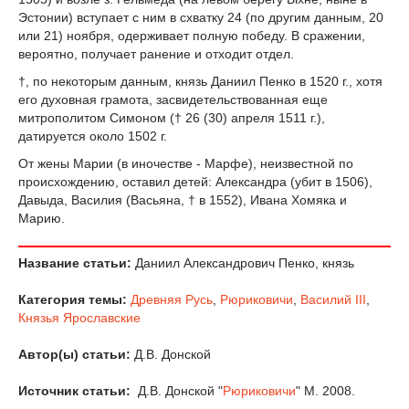
Эстонии) вступает с ним в схватку 24 (по другим данным, 20
или 21) ноября, одерживает полную победу. В сражении,
вероятно, получает ранение и отходит отдел.
†, по некоторым данным, князь Даниил Пенко в 1520 г., хотя
его духовная грамота, засвидетельствованная еще
митрополитом Симоном († 26 (30) апреля 1511 г.),
датируется около 1502 г.
От жены Марии (в иночестве - Марфе), неизвестной по
происхождению, оставил детей: Александра (убит в 1506),
Давыда, Василия (Васьяна, † в 1552), Ивана Хомяка и
Марию.
Название статьи:
Даниил Александрович Пенко, князь
Категория темы:
Древняя Русь
,
Рюриковичи
,
Василий III
,
Князья Ярославские
Автор(ы) статьи:
Д.В. Донской
Источник статьи:
Д.В. Донской "
Рюриковичи
" М. 2008.