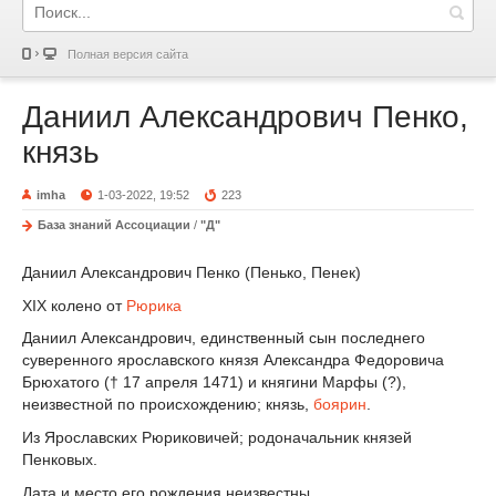
Полная версия сайта
Даниил Александрович Пенко,
князь
imha
1-03-2022, 19:52
223
База знаний Ассоциации
/
"Д"
Даниил Александрович Пенко (Пенько, Пенек)
XIX колено от
Рюрика
Даниил Александрович, единственный сын последнего
суверенного ярославского князя Александра Федоровича
Брюхатого († 17 апреля 1471) и княгини Марфы (?),
неизвестной по происхождению; князь,
боярин
.
Из Ярославских Рюриковичей; родоначальник князей
Пенковых.
Дата и место его рождения неизвестны.