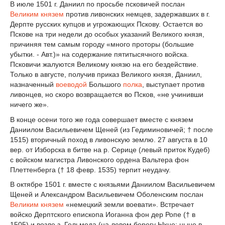
В июле 1501 г. Даниил по просьбе псковичей послан
Великим князем
против ливонских немцев, задержавших в г.
Дерпте русских купцов и угрожающих Пскову. Остается во
Пскове на три недели до особых указаний Великого князя,
причиняя тем самым городу «много проторы (большие
убытки. - Авт.)» на содержание пятитысячного войска.
Псковичи жалуются Великому князю на его бездействие.
Только в августе, получив приказ Великого князя, Даниил,
назначенный
воеводой
Большого
полка
, выступает против
ливонцев, но скоро возвращается во Псков, «не учинивши
ничего же».
В конце осени того же года совершает вместе с князем
Даниилом Васильевичем Щеней (из Гедиминовичей; † после
1515) вторичный поход в ливонскую землю. 27 августа в 10
вер. от Изборска в битве на р. Серице (левый приток Кудеб)
с войском магистра Ливонского ордена Вальтера фон
Плеттенберга († 18 февр. 1535) терпит неудачу.
В октябре 1501 г. вместе с князьями Даниилом Васильевичем
Щеней и Александром Васильевичем Оболенским послан
Великим князем
«немецкий земли воевати». Встречает
войско Дерптского епископа Иоганна фон дер Ропе († в
1505) и возле з. Гельмеда (на левом берегу Ыхне; ныне в