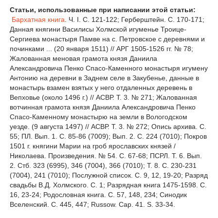
Статьи, использованные при написании этой статьи:
Бархатная книга
. Ч. I. С. 121-122; Герберштейн. С. 170-171;
Данная княгини Василисы Холмской игуменье Троице-
Сергиева монастыря Памве на с. Петровское с деревнями и
починками ... (20 января 1511) // АРГ 1505-1526 гг. № 78;
Жалованная меновая грамота князя Даниила
Александровича Пенко Спасо-Каменного монастыря игумену
Антонию на деревни в Заднем селе в Закубенье, данные в
монастырь взамен взятых у него отдаленных деревень в
Вепховье (около 1496 г.) // АСВР. Т. 3. № 271; Жалованная
вотчинная грамота князя Даниила Александровича Пенко
Спасо-Каменному монастырю на земли в Вологодском
уезде. (9 августа 1497) // АСВР. Т. 3. № 272; Опись архива. С.
55; ПЛ. Вып. 1. С. 85-86 (7009); Вып. 2. С. 224 (7010); Покров
1501 г. княгини Марии на гроб ярославских князей /
Николаева. Произведения. № 54. С. 67-68; ПСРЛ. Т. 6. Вып.
2. Стб. 323 (6995), 346 (7004), 366 (7010); Т. 8. С. 230-231
(7004), 241 (7010); Послужной список. С. 9, 12, 19-20; Разряд
свадьбы В.Д. Холмского. С. 1; Разрядная книга 1475-1598. С.
16, 23-24; Родословная книга. С. 57, 148, 234; Синодик
Вселенский. С. 445, 447; Russow. Сар. 41. S. 33-34.