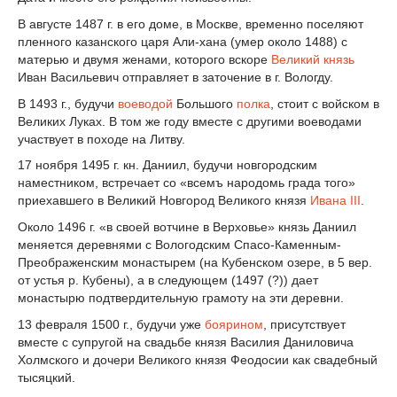
В августе 1487 г. в его доме, в Москве, временно поселяют
пленного казанского царя Али-хана (умер около 1488) с
матерью и двумя женами, которого вскоре
Великий князь
Иван Васильевич отправляет в заточение в г. Вологду.
В 1493 г., будучи
воеводой
Большого
полка
, стоит с войском в
Великих Луках. В том же году вместе с другими воеводами
участвует в походе на Литву.
17 ноября 1495 г. кн. Даниил, будучи новгородским
наместником, встречает со «всемъ народомь града того»
приехавшего в Великий Новгород Великого князя
Ивана III
.
Около 1496 г. «в своей вотчине в Верховье» князь Даниил
меняется деревнями с Вологодским Спасо-Каменным-
Преображенским монастырем (на Кубенском озере, в 5 вер.
от устья р. Кубены), а в следующем (1497 (?)) дает
монастырю подтвердительную грамоту на эти деревни.
13 февраля 1500 г., будучи уже
боярином
, присутствует
вместе с супругой на свадьбе князя Василия Даниловича
Холмского и дочери Великого князя Феодосии как свадебный
тысяцкий.