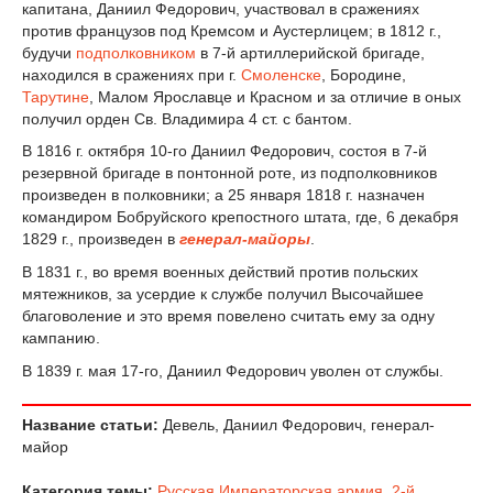
капитана, Даниил Федорович, участвовал в сражениях
против французов под Кремсом и Аустерлицем; в 1812 г.,
будучи
подполковником
в 7-й артиллерийской бригаде,
находился в сражениях при г.
Смоленске
, Бородине,
Тарутине
, Малом Ярославце и Красном и за отличие в оных
получил орден Св. Владимира 4 ст. с бантом.
В 1816 г. октября 10-го Даниил Федорович, состоя в 7-й
резервной бригаде в понтонной роте, из подполковников
произведен в полковники; а 25 января 1818 г. назначен
командиром Бобруйского крепостного штата, где, 6 декабря
1829 г., произведен в
генерал-майоры
.
В 1831 г., во время военных действий против польских
мятежников, за усердие к службе получил Высочайшее
благоволение и это время повелено считать ему за одну
кампанию.
В 1839 г. мая 17-го, Даниил Федорович уволен от службы.
Название статьи:
Девель, Даниил Федорович, генерал-
майор
Категория темы:
Русская Императорская армия
,
2-й