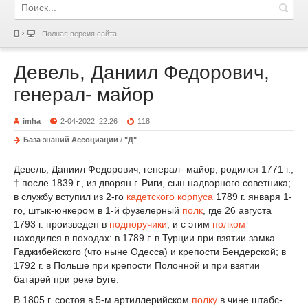
Полная версия сайта
Девель, Даниил Федорович,
генерал- майор
imha
2-04-2022, 22:26
118
База знаний Ассоциации
/
"Д"
Девель, Даниил Федорович, генерал- майор, родился 1771 г.,
† после 1839 г., из дворян г. Риги, сын надворного советника;
в службу вступил из 2-го
кадетского корпуса
1789 г. января 1-
го, штык-юнкером в 1-й фузелерный
полк
, где 26 августа
1793 г. произведен в
подпоручики
; и с этим
полком
находился в походах: в 1789 г. в Турции при взятии замка
Гаджибейского (что ныне Одесса) и крепости Бендерской; в
1792 г. в Польше при крепости Полонной и при взятии
батарей при реке Буге.
В 1805 г. состоя в 5-м артиллерийском
полку
в чине штабс-