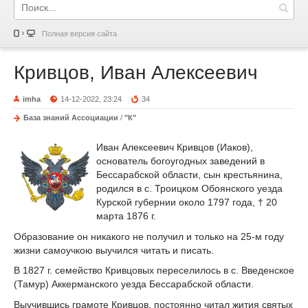
Полная версия сайта
Кривцов, Иван Алексеевич
imha
14-12-2022, 23:24
34
База знаний Ассоциации
/
"К"
Иван Алексеевич Кривцов (Иаков),
основатель богоугодных заведений в
Бессарабской области, сын крестьянина,
родился в с. Троицком Обоянского уезда
Курской губернии около 1797 года, † 20
марта 1876 г.
Образование он никакого не получил и только на 25-м году
жизни самоучкою выучился читать и писать.
В 1827 г. семейство Кривцовых переселилось в с. Введенское
(Тамур) Аккерманского уезда Бессарабской области.
Выучившись грамоте Кривцов, постоянно читал жития святых