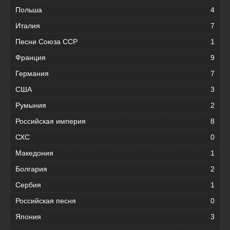
Польша
4
Италия
7
Песни Союза ССР
1
Франция
9
Германия
7
США
3
Румыния
2
Российская империя
8
СХС
0
Македония
1
Болгария
2
Сербия
1
Российская песня
0
Япония
3