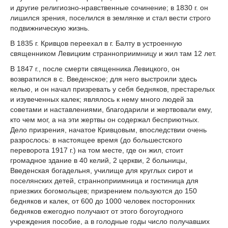
и другие религиозно-нравственные сочинение; в 1830 г. он
лишился зрения, поселился в землянке и стал вести строго
подвижническую жизнь.
В 1835 г. Кривцов переехал в г. Балту в устроенную
священником Левицким странноприимницу и жил там 12 лет.
В 1847 г., после смерти священника Левицкого, он
возвратился в с. Введенское; для него выстроили здесь
келью, и он начал призревать у себя бедняков, престарелых
и изувеченных калек; являлось к нему много людей за
советами и наставлениями, благодарили и жертвовали ему,
кто чем мог, а на эти жертвы он содержал бесприютных.
Дело призрения, начатое Кривцовым, впоследствии очень
разрослось: в настоящее время (до большестского
переворота 1917 г.) на том месте, где он жил, стоит
громадное здание в 40 келий, 2 церкви, 2 больницы,
Введенская богадельня, училище для круглых сирот и
поселянских детей, странноприимница и гостиница для
приезжих богомольцев; призрением пользуются до 150
бедняков и калек, от 600 до 1000 человек посторонних
бедняков ежегодно получают от этого богоугодного
учреждения пособие, а в голодные годы число получавших