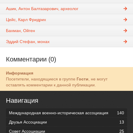
Ашик, Антон Балтазарович, археолог
Цейс, Карл Фридрих
Бахман, Ойген
Эддий Стефан, монах
Комментарии (0)
Информация
Посетители, находящиеся в группе
Гости
, не могут
оставлять комментарии к данной публикации.
Навигация
Международная военно-историческая ассоциация
140
Друзья Ассоциации
13
Совет Ассоциации
25