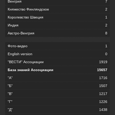
Венгрия
7
Княжество Финляндское
2
Королевство Швеция
1
Индия
2
Австро-Венгрия
8
Фото-видео
1
English version
0
"ВЕСТИ" Ассоциации
1919
База знаний Ассоциации
15657
"А"
1716
"Б"
1507
"В"
1217
"Г"
1226
"Д"
1438