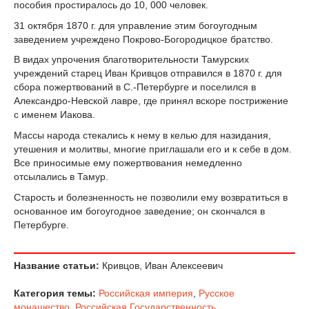
пособия простиралось до 10, 000 человек.
31 октября 1870 г. для управление этим богоугодным
заведением учреждено Покрово-Богородицкое братство.
В видах упрочения благотворительности Тамурских
учреждений старец Иван Кривцов отправился в 1870 г. для
сбора пожертвований в С.-Петербурге и поселился в
Александро-Невской лавре, где принял вскоре пострижение
с именем Иакова.
Массы народа стекались к нему в келью для назидания,
утешения и молитвы, многие приглашали его и к себе в дом.
Все приносимые ему пожертвования немедленно
отсылались в Тамур.
Старость и болезненность не позволили ему возвратиться в
основанное им богоугодное заведение; он скончался в
Петербурге.
Название статьи:
Кривцов, Иван Алексеевич
Категория темы:
Российская империя
,
Русское
монашество
,
Российская Государственность