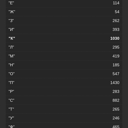
"Е"
114
"Ж"
54
"З"
262
"И"
393
"К"
1030
"Л"
295
"М"
419
"Н"
185
"О"
547
"П"
1430
"Р"
283
"С"
882
"Т"
265
"У"
246
"Ф"
465