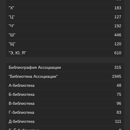
"Х"
183
"Ц"
127
"Ч"
192
"Ш"
446
"Щ"
120
"Э, Ю, Я"
610
Библиография Ассоциации
315
"Библиотека Ассоциации"
1945
А-библиотека
48
Б-библиотека
75
В-библиотека
96
Г-библиотека
83
Д-библиотека
111