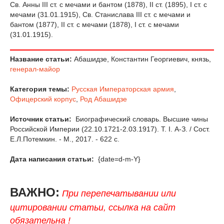
Св. Анны III ст. с мечами и бантом (1878), II ст. (1895), I ст. с
мечами (31.01.1915), Св. Станислава III ст. с мечами и
бантом (1877), II ст. с мечами (1878), I ст. с мечами
(31.01.1915).
Название статьи:
Абашидзе, Константин Георгиевич, князь,
генерал-майор
Категория темы:
Русская Императорская армия
,
Офицерский корпус
,
Род Абашидзе
Источник статьи:
Биографический словарь. Высшие чины
Российской Империи (22.10.1721-2.03.1917). Т. I. А-З. / Сост.
Е.Л.Потемкин. - М., 2017. - 622 с.
Дата написания статьи:
{date=d-m-Y}
ВАЖНО:
При перепечатывании или
цитировании статьи, ссылка на сайт
обязательна !