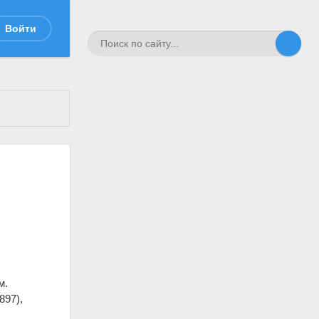
Войти
м.
897),