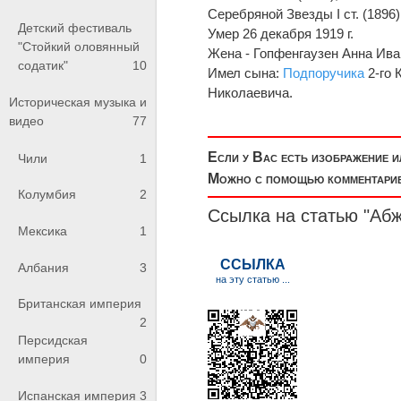
Серебряной Звезды I ст. (1896)
Детский фестиваль
Умер 26 декабря 1919 г.
"Стойкий оловянный
Жена - Гопфенгаузен Анна Иван
содатик"
10
Имел сына:
Подпоручика
2-го 
Николаевича.
Историческая музыка и
видео
77
Если у Вас есть изображение 
Чили
1
Можно с помощью комментариев
Колумбия
2
Ссылка на статью "Аб
Мексика
1
Албания
3
Британская империя
2
Персидская
империя
0
Испанская империя
3