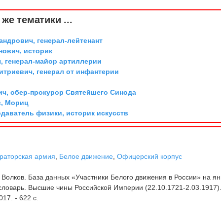
же тематики ...
андрович, генерал-лейтенант
ович, историк
, генерал-майор артиллерии
триевич, генерал от инфантерии
ич, обер-прокурор Святейшего Синода
, Мориц
одаватель физики, историк искусств
раторская армия
,
Белое движение
,
Офицерский корпус
 Волков. База данных «Участники Белого движения в России» на я
словарь. Высшие чины Российской Империи (22.10.1721-2.03.1917). 
017. - 622 с.