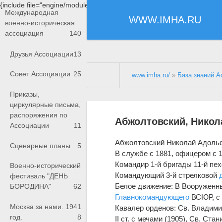
{include file="engine/modules/saperu/head.php"}
Международная
WWW.IMHA.RU
военно-историческая
ассоциация
140
Друзья Ассоциации
13
Совет Ассоциации
25
www.imha.ru/
»
База знаний А
Приказы,
циркулярные письма,
распоряжения по
Абжолтовский, Никол
Ассоциации
11
Абжолтовский Николай Адольфов
Сценарные планы
5
В службе с 1881, офицером с 1
Командир 1-й бригады 11-й пехо
Военно-исторический
Командующий 3-й стрелковой
фестиваль "ДЕНЬ
Белое движение: В Вооруженны
БОРОДИНА"
62
Главнокомандующего
ВСЮР, с 
Москва за нами. 1941
Кавалер орденов: Св. Владимира I
год.
8
II ст. с мечами (1905), Св. Стан