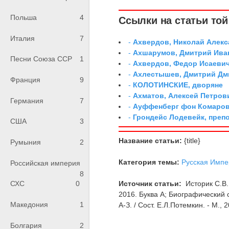
Польша
4
Ссылки на статьи той 
Италия
7
-
Ахвердов, Николай Алекс
-
Ахшарумов, Дмитрий Иван
Песни Союза ССР
1
-
Ахвердов, Федор Исаевич
-
Ахлестышев, Дмитрий Дми
Франция
9
-
КОЛОТИНСКИЕ, дворяне
-
Ахматов, Алексей Петров
Германия
7
-
Ауффенберг фон Комаров
-
Грондейс Лодевейк, преп
США
3
Название статьи:
{title}
Румыния
2
Категория темы:
Русская Импе
Российская империя
8
Источник статьи:
Историк С.В.
СХС
0
2016. Буква А; Биографический 
Македония
1
А-З. / Сост. Е.Л.Потемкин. - М., 2
Болгария
2