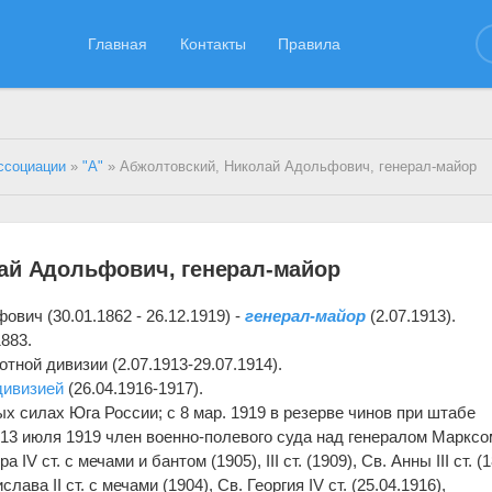
Главная
Контакты
Правила
ссоциации
»
"А"
» Абжолтовский, Николай Адольфович, генерал-майор
ай Адольфович, генерал-майор
ич (30.01.1862 - 26.12.1919) -
генерал-майор
(2.07.1913).
883.
тной дивизии (2.07.1913-29.07.1914).
дивизией
(26.04.1916-1917).
х силах Юга России; с 8 мар. 1919 в резерве чинов при штабе
13 июля 1919 член военно-полевого суда над генералом Марксо
V ст. с мечами и бантом (1905), III ст. (1909), Св. Анны III ст. (1
ислава II ст. с мечами (1904), Св. Георгия IV ст. (25.04.1916),