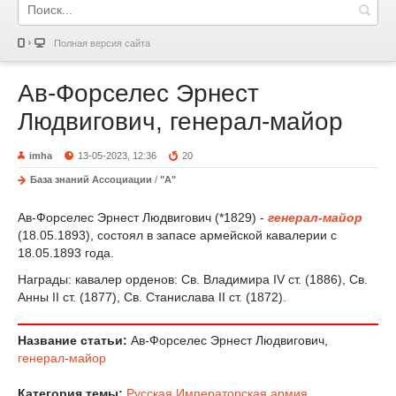
Полная версия сайта
Ав-Форселес Эрнест
Людвигович, генерал-майор
imha
13-05-2023, 12:36
20
База знаний Ассоциации
/
"А"
Ав-Форселес Эрнест Людвигович (*1829) -
генерал-майор
(18.05.1893), состоял в запасе армейской кавалерии с
18.05.1893 года.
Награды: кавалер орденов: Св. Владимира IV ст. (1886), Св.
Анны II ст. (1877), Св. Станислава II ст. (1872).
Название статьи:
Ав-Форселес Эрнест Людвигович,
генерал-майор
Категория темы:
Русская Императорская армия
,