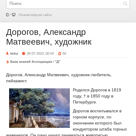
Полная версия сайта
Дорогов, Александр
Матвеевич, художник
imha
28-07-2023, 00:43
50
База знаний Ассоциации
/
"Д"
Дорогов, Александр Матвеевич, художник-любитель,
пейзажист.
Родился Дорогов в 1819
году, † в 1850 году в
Петербурге.
Дорогов воспитывался в
горном корпусе, по
окончании которого был
кондуктором штаба горных
инженеров. Он рано начал заниматься живописью,