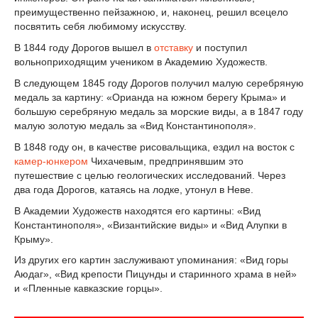
преимущественно пейзажною, и, наконец, решил всецело
посвятить себя любимому искусству.
В 1844 году Дорогов вышел в
отставку
и поступил
вольноприходящим учеником в Академию Художеств.
В следующем 1845 году Дорогов получил малую серебряную
медаль за картину: «Орианда на южном берегу Крыма» и
большую серебряную медаль за морские виды, а в 1847 году
малую золотую медаль за «Вид Константинополя».
В 1848 году он, в качестве рисовальщика, ездил на восток с
камер-юнкером
Чихачевым, предпринявшим это
путешествие с целью геологических исследований. Через
два года Дорогов, катаясь на лодке, утонул в Неве.
В Академии Художеств находятся его картины: «Вид
Константинополя», «Византийские виды» и «Вид Алупки в
Крыму».
Из других его картин заслуживают упоминания: «Вид горы
Аюдаг», «Вид крепости Пицунды и старинного храма в ней»
и «Пленные кавказские горцы».