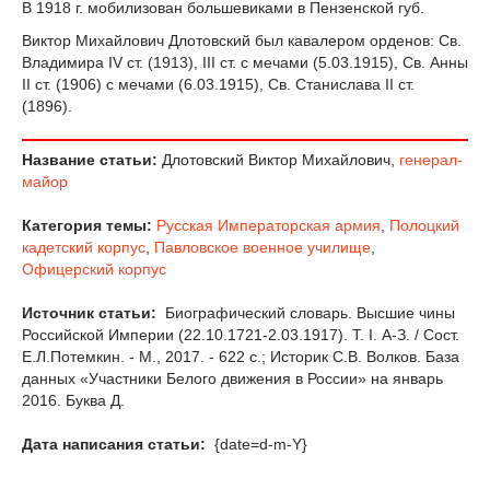
В 1918 г. мобилизован большевиками в Пензенской губ.
Виктор Михайлович Длотовский был кавалером орденов: Св.
Владимира IV ст. (1913), III ст. с мечами (5.03.1915), Св. Анны
II ст. (1906) с мечами (6.03.1915), Св. Станислава II ст.
(1896).
Название статьи:
Длотовский Виктор Михайлович,
генерал-
майор
Категория темы:
Русская Императорская армия
,
Полоцкий
кадетский корпус
,
Павловское военное училище
,
Офицерский корпус
Источник статьи:
Биографический словарь. Высшие чины
Российской Империи (22.10.1721-2.03.1917). Т. I. А-З. / Сост.
Е.Л.Потемкин. - М., 2017. - 622 с.; Историк С.В. Волков. База
данных «Участники Белого движения в России» на январь
2016. Буква Д.
Дата написания статьи:
{date=d-m-Y}