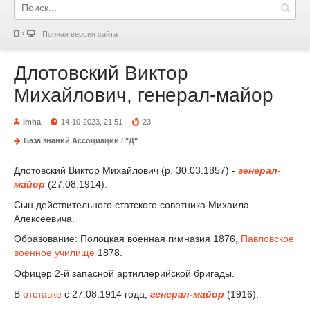
Полная версия сайта
Длотовский Виктор
Михайлович, генерал-майор
imha
14-10-2023, 21:51
23
База знаний Ассоциации
/
"Д"
Длотовский Виктор Михайлович (р. 30.03.1857) -
генерал-
майор
(27.08.1914).
Сын действительного статского советника Михаила
Алексеевича.
Образование: Полоцкая военная гимназия 1876,
Павловское
военное училище
1878.
Офицер 2-й запасной артиллерийской бригады.
В
отставке
с 27.08.1914 года,
генерал-майор
(1916).