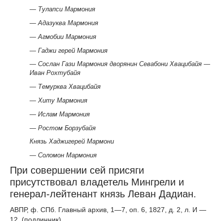
— Тулапси Мармония
— Адазуква Мармония
— Агмобии Мармония
— Гаджи герей Мармония
— Сослан Гази Мармония дворянин Севабони Хвацибайя —
Иван Рохтубайя
— Темурква Хвацибайя
— Хиту Мармония
— Ислам Мармония
— Ростом Борзубайя
Князь Хаджигерей Мармони
— Соломон Мармония
При совершении сей присяги
присутствовал владетель Мингрели и
генерал-лейтенант князь Леван Дадиан.
АВПР, ф. СПб. Главный архив, 1—7, оп. 6, 1827, д. 2, л. И —
12, (подлинник).