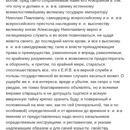
Богом, пред свято сохраняемым нами его Алкораном в том,
что хочу и должен е. и. в-в, своему истинному
всемилостивейшему великому государю императору
Николаю Павловичу, самодержцу всероссийскому и е. и. в-в
всероссийского престола наследнику е. и. высочеству
великому князю Александру Николаевичу верно и
нелицемерно служить и во всем повиноваться, не щадя
живота своего, до последней капли крови, и все к высокому
е. и. в-в самодержавству, силе и власти принадлежащие
права и преимущества, узаконенные и впредь узаконяемые,
по крайнему разумению, силе и возможности предостерегать
и оборонять, и притом, по крайней мере, стараться
споспешествовать все, что к Е.И.В. в-в верной службе и
пользы государственной во всяких случаях касаться может. О
ущербе же е. в-в интереса, вреде и убытке, как скоро о том
уведаю, не токмо благовременно объявлять, но и всякими
мерами отвращать и не допущать тщатися и всякую
вверенную тайну крепко хранить буду, и поверенный и
положенный на мне чин, как по сей (генеральной, так и по
особливой) определенной и от времени до времени е. и. в-в
именем от предуставленных надо много начальников
определяемым инструкциям, и регламентам, и указам
надлежащим образом и для своей корысти, свойства,