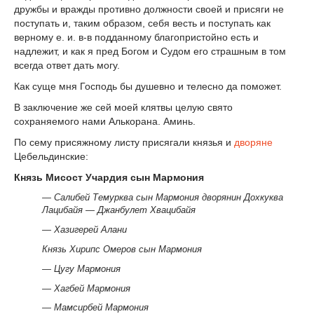
дружбы и вражды противно должности своей и присяги не
поступать и, таким образом, себя весть и поступать как
верному е. и. в-в подданному благопристойно есть и
надлежит, и как я пред Богом и Судом его страшным в том
всегда ответ дать могу.
Как суще мня Господь бы душевно и телесно да поможет.
В заключение же сей моей клятвы целую свято
сохраняемого нами Алькорана. Аминь.
По сему присяжному листу присягали князья и
дворяне
Цебельдинские:
Князь Мисост Учардия сын Мармония
— Салибей Темурква сын Мармония дворянин Дохкуква
Лацибайя — Джанбулет Хвацибайя
— Хазигерей Алани
Князь Хирипс Омеров сын Мармония
— Цугу Мармония
— Хагбей Мармония
— Мамсирбей Мармония