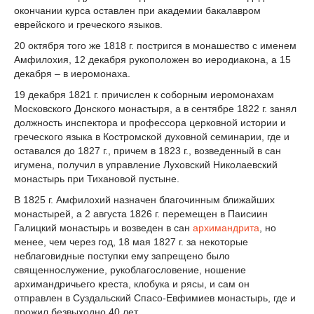
окончании курса оставлен при академии бакалавром
еврейского и греческого языков.
20 октября того же 1818 г. постригся в монашество с именем
Амфилохия, 12 декабря рукоположен во иеродиакона, а 15
декабря – в иеромонаха.
19 декабря 1821 г. причислен к соборным иеромонахам
Московского Донского монастыря, а в сентябре 1822 г. занял
должность инспектора и профессора церковной истории и
греческого языка в Костромской духовной семинарии, где и
оставался до 1827 г., причем в 1823 г., возведенный в сан
игумена, получил в управление Луховский Николаевский
монастырь при Тихановой пустыне.
В 1825 г. Амфилохий назначен благочинным ближайших
монастырей, а 2 августа 1826 г. перемещен в Паисиин
Галицкий монастырь и возведен в сан
архимандрита
, но
менее, чем через год, 18 мая 1827 г. за некоторые
неблаговидные поступки ему запрещено было
священнослужение, рукоблагословение, ношение
архимандричьего креста, клобука и рясы, и сам он
отправлен в Суздальский Спасо-Евфимиев монастырь, где и
прожил безвыходно 40 лет.