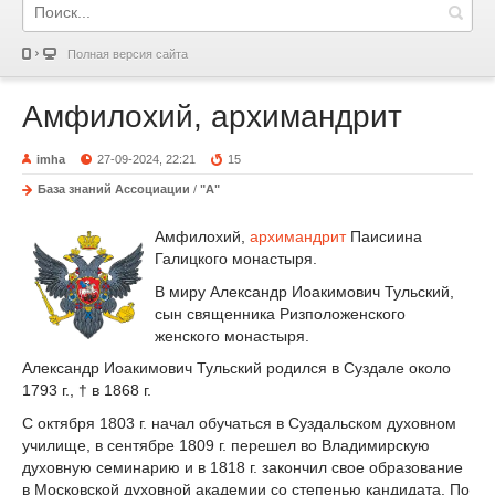
Полная версия сайта
Амфилохий, архимандрит
imha
27-09-2024, 22:21
15
База знаний Ассоциации
/
"А"
Амфилохий,
архимандрит
Паисиина
Галицкого монастыря.
В миру Александр Иоакимович Тульский,
сын священника Ризположенского
женского монастыря.
Александр Иоакимович Тульский родился в Суздале около
1793 г., † в 1868 г.
С октября 1803 г. начал обучаться в Суздальском духовном
училище, в сентябре 1809 г. перешел во Владимирскую
духовную семинарию и в 1818 г. закончил свое образование
в Московской духовной академии со степенью кандидата. По