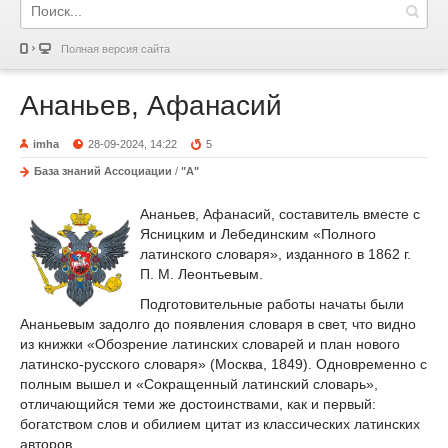
Полная версия сайта
Ананьев, Афанасий
imha
28-09-2024, 14:22
5
База знаний Ассоциации
/
"А"
Ананьев, Афанасий, составитель вместе с
Ясницким и Лебединским «Полного
латинского словаря», изданного в 1862 г.
П. М. Леонтьевым.
Подготовительные работы начаты были
Ананьевым задолго до появления словаря в свет, что видно
из книжки «Обозрение латинских словарей и план нового
латинско-русского словаря» (Москва, 1849). Одновременно с
полным вышел и «Сокращенный латинский словарь»,
отличающийся теми же достоинствами, как и первый:
богатством слов и обилием цитат из классических латинских
авторов.