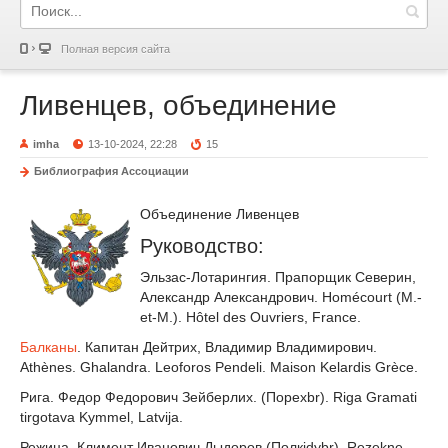
Полная версия сайта
Ливенцев, объединение
imha
13-10-2024, 22:28
15
Библиография Ассоциации
Объединение Ливенцев
Руководство:
Эльзас-Лотарингия. Прапорщик Северин,
Александр Александрович. Homécourt (M.-
et-M.). Hôtel des Ouvriers, France.
Балканы
. Капитан Дейтрих, Владимир Владимирович.
Athènes. Ghalandra. Leoforos Pendeli. Maison Kelardis Grèce.
Рига. Федор Федорович Зейберлих. (Порexbr). Riga Gramati
tirgotava Kymmel, Latvija.
Режица. Климент Иванович Дыдоров (Полкjdybr). Rezekne.