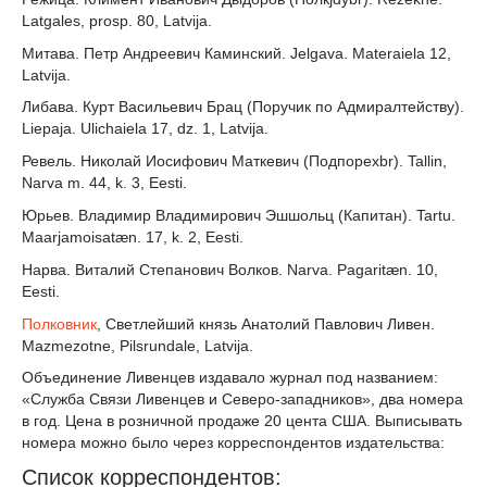
Latgales, prosp. 80, Latvija.
Митава. Петр Андреевич Каминский. Jelgava. Materaiela 12,
Latvija.
Либава. Курт Васильевич Брац (Поручик по Адмиралтейству).
Liepaja. Ulichaiela 17, dz. 1, Latvija.
Ревель. Николай Иосифович Маткевич (Подпорexbr). Tallin,
Narva m. 44, k. 3, Eesti.
Юрьев. Владимир Владимирович Эшшольц (Капитан). Tartu.
Maarjamoisatæn. 17, k. 2, Eesti.
Нарва. Виталий Степанович Волков. Narva. Pagaritæn. 10,
Eesti.
Полковник
, Светлейший князь Анатолий Павлович Ливен.
Mazmezotne, Pilsrundale, Latvija.
Объединение Ливенцев издавало журнал под названием:
«Служба Связи Ливенцев и Северо-западников», два номера
в год. Цена в розничной продаже 20 цента США. Выписывать
номера можно было через корреспондентов издательства:
Список корреспондентов: