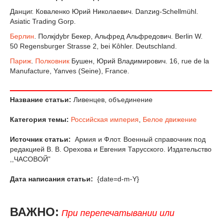
Данциг. Коваленко Юрий Николаевич. Danzиg-Schellmühl.
Asiatic Trading Gorp.
Берлин
. Полкjdybr Бекер, Альфред Альфредович. Berlin W.
50 Regensburger Strasse 2, bei Kôhler. Deutschland.
Париж
.
Полковник
Бушен, Юрий Владимирович. 16, rue de la
Manufacture, Yanves (Seine), France.
Название статьи:
Ливенцев, объединение
Категория темы:
Российская империя
,
Белое движение
Источник статьи:
Армия и Флот. Военный справочник под
редакцией В. В. Орехова и Евгения Тарусского. Издательство
,,ЧАСОВОЙ”
Дата написания статьи:
{date=d-m-Y}
ВАЖНО:
При перепечатывании или