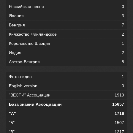
Российская песня
0
Япония
3
Венгрия
7
Княжество Финляндское
2
Королевство Швеция
1
Индия
2
Австро-Венгрия
8
Фото-видео
1
English version
0
"ВЕСТИ" Ассоциации
1919
База знаний Ассоциации
15657
"А"
1716
"Б"
1507
"В"
1217