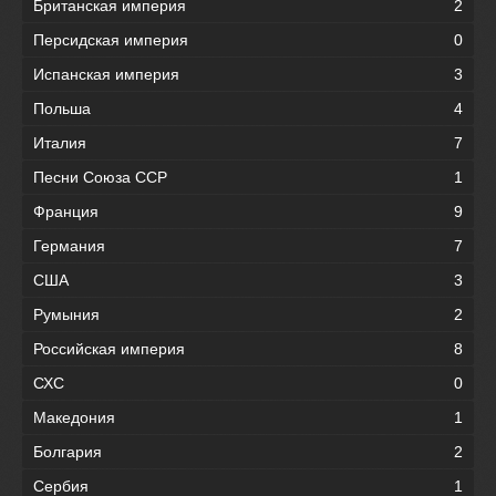
Британская империя
2
Персидская империя
0
Испанская империя
3
Польша
4
Италия
7
Песни Союза ССР
1
Франция
9
Германия
7
США
3
Румыния
2
Российская империя
8
СХС
0
Македония
1
Болгария
2
Сербия
1