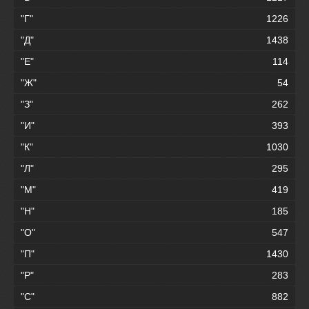
"Г"
1226
"Д"
1438
"Е"
114
"Ж"
54
"З"
262
"И"
393
"К"
1030
"Л"
295
"М"
419
"Н"
185
"О"
547
"П"
1430
"Р"
283
"С"
882