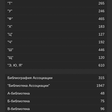
"Т"
265
"У"
246
"Ф"
465
"Х"
183
"Ц"
127
"Ч"
192
"Ш"
446
"Щ"
120
"Э, Ю, Я"
610
Библиография Ассоциации
315
"Библиотека Ассоциации"
1947
А-библиотека
48
Б-библиотека
75
В-библиотека
96