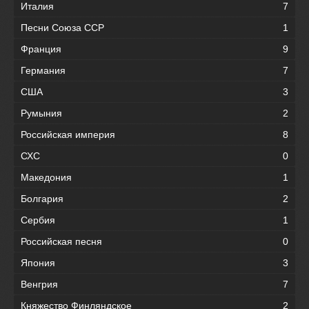
Италия
7
Песни Союза ССР
1
Франция
9
Германия
7
США
3
Румыния
2
Российская империя
8
СХС
0
Македония
1
Болгария
2
Сербия
1
Российская песня
0
Япония
3
Венгрия
7
Княжество Финляндское
2