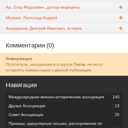
Аш, Егор Фёдорович, доктор медицины,
Мнишек, Леопольд-Анджей
Ахшарумов, Дмитрий Иванович, историк
Комментарии (0)
Информация
Посетители, находящиеся в группе
Гости
, не могут
оставлять комментарии к данной публикации.
Навигация
Международная военно-историческая ассоциация
140
Друзья Ассоциации
13
Совет Ассоциации
25
Приказы, циркулярные письма, распоряжения по