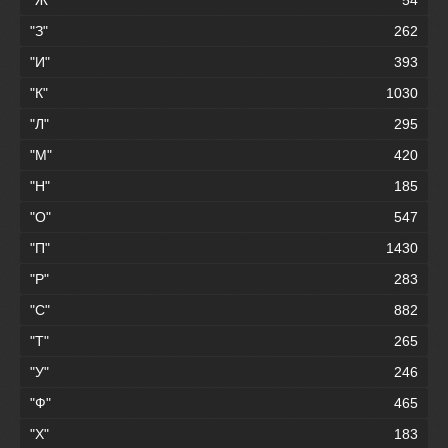
"Ж"
54
"З"
262
"И"
393
"К"
1030
"Л"
295
"М"
420
"Н"
185
"О"
547
"П"
1430
"Р"
283
"С"
882
"Т"
265
"У"
246
"Ф"
465
"Х"
183