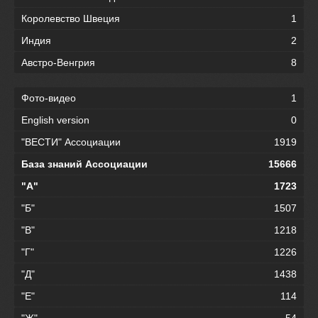
Королевство Швеция
1
Индия
2
Австро-Венгрия
8
Фото-видео
1
English version
0
"ВЕСТИ" Ассоциации
1919
База знаний Ассоциации
15666
"А"
1723
"Б"
1507
"В"
1218
"Г"
1226
"Д"
1438
"Е"
114