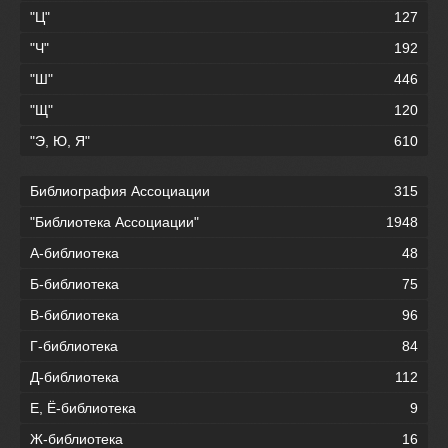
"Ц"
127
"Ч"
192
"Ш"
446
"Щ"
120
"Э, Ю, Я"
610
Библиография Ассоциации
315
"Библиотека Ассоциации"
1948
А-библиотека
48
Б-библиотека
75
В-библиотека
96
Г-библиотека
84
Д-библиотека
112
Е, Ё-библиотека
9
Ж-библиотека
16