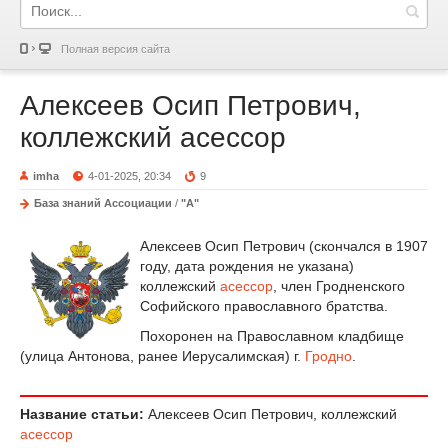
Полная версия сайта
Алексеев Осип Петрович,
коллежский асессор
imha
4-01-2025, 20:34
9
База знаний Ассоциации
/
"А"
Алексеев
Осип Петрович
(
скончался в
1907
году
,
дата рождения не указана
)
коллежский
асессор
,
член Гродненского
Софийского православного братства
.
Похоронен на Православном кладбище
(улица Антонова, ранее Иерусалимская) г.
Гродно
.
Название статьи:
Алексеев Осип Петрович, коллежский
асессор