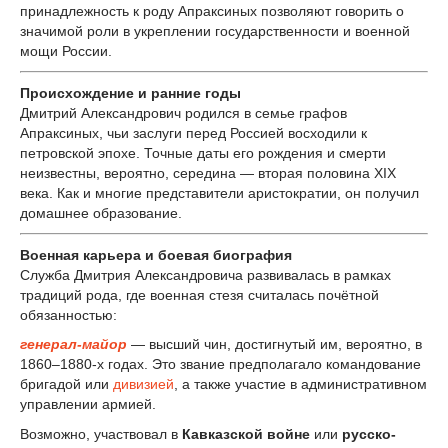
принадлежность к роду Апраксиных позволяют говорить о
значимой роли в укреплении государственности и военной
мощи России.
Происхождение и ранние годы
Дмитрий Александрович родился в семье графов
Апраксиных, чьи заслуги перед Россией восходили к
петровской эпохе. Точные даты его рождения и смерти
неизвестны, вероятно, середина — вторая половина XIX
века. Как и многие представители аристократии, он получил
домашнее образование.
Военная карьера и боевая биография
Служба Дмитрия Александровича развивалась в рамках
традиций рода, где военная стезя считалась почётной
обязанностью:
генерал-майор
— высший чин, достигнутый им, вероятно, в
1860–1880-х годах. Это звание предполагало командование
бригадой или
дивизией
, а также участие в административном
управлении армией.
Возможно, участвовал в
Кавказской войне
или
русско-