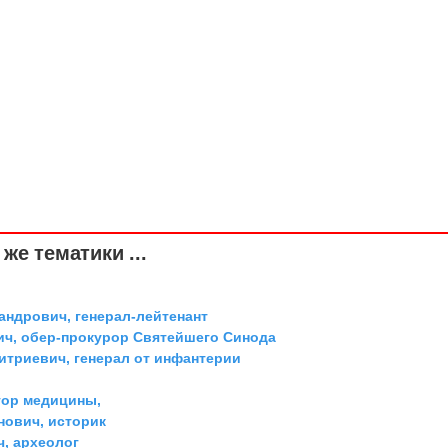
же тематики ...
андрович, генерал-лейтенант
ич, обер-прокурор Святейшего Синода
триевич, генерал от инфантерии
тор медицины,
ович, историк
ч, археолог