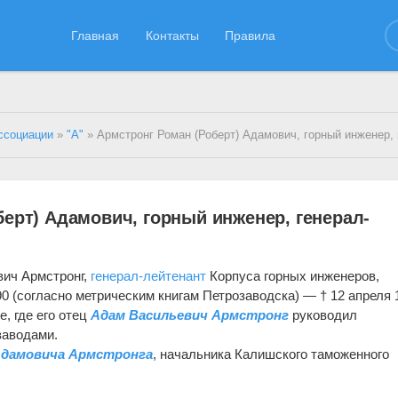
Главная
Контакты
Правила
ссоциации
»
"А"
» Армстронг Роман (Роберт) Адамович, горный инженер, генерал-
ерт) Адамович, горный инженер, генерал-
ич Армстронг,
генерал-лейтенант
Корпуса горных инженеров,
90 (согласно метрическим книгам Петрозаводска) — † 12 апреля 
, где его отец
Адам Васильевич Армстронг
руководил
заводами.
Адамовича Армстронга
, начальника Калишского таможенного