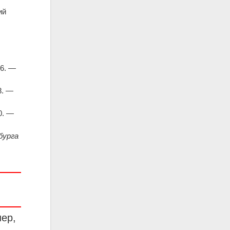
ий
96. —
8. —
0. —
бурга
нер,