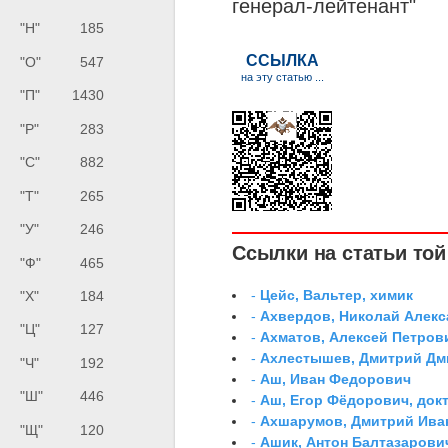
генерал-лейтенант
"
"Н"
185
"О"
547
"П"
1430
"Р"
283
"С"
882
"Т"
265
"У"
246
Ссылки на статьи той 
"Ф"
465
-
Цейс, Вальтер, химик
"Х"
184
-
Ахвердов, Николай Алекс
"Ц"
127
-
Ахматов, Алексей Петров
-
Ахлестышев, Дмитрий Дми
"Ч"
192
-
Аш, Иван Федорович
"Ш"
446
-
Аш, Егор Фёдорович, док
-
Ахшарумов, Дмитрий Иван
"Щ"
120
-
Ашик, Антон Балтазарови