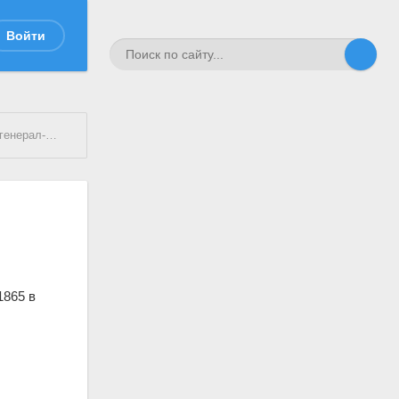
Войти
лейтенант
1865 в