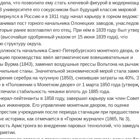
 дела, что позволило ему стать ключевой фигурой в модернизац
 университете его сокурсником был будущий классик мировой
вернулся в Россию и в 1811 году начал карьеру в горном ведомс
 занимал пост горного начальника Олонецких заводов, унаследо
торые ранее возглавлял его отец. При нём в 1839 году был утв
 (высочайше одобренный указом от 15 июня 1839 года), что
 структуру округа.
должность начальника Санкт-Петербургского монетного двора, о
цию производства: ввёл автоматические взвешивательные и
ы Вурма (1843), заменил воздушные прессы Вольтона на рыча
лочильные станы. Значительной экономической мерой стала заме
рения серебра на чугунную (1850), снизившая затраты на 40%. 
 в «Положении о Монетном дворе» от 1 марта 1850 года (утвер
спечили стабильность чеканки вплоть до 1885 года.
нерал-лейтенанты в 1858 году, завершил карьеру как член Совет
ных инженеров. Его управление монетным двором, по оценке
престиж учреждения после периода стагнации при предшествен
е историки, как отмечается в «Горном журнале» (1865, № 3),
сть Армстронга во внедрении паровых технологий, что замедл
риятии.