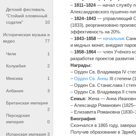
–
1811–1824
— начал службу п
Детский фестиваль
Александровского пушечно-лит
"Стойкий оловянный
–
1824–1843
— управляющий Ол
содатик"
10
(1833), реорганизовано произв
эффективность на 20%.
Историческая музыка и
–
1843–1858
—
начальник
Санк
видео
77
и медных монет, внедрил паро
–
1858–1864
— член Учёного ко
Чили
1
разработке проектов развития
Награды:
Колумбия
2
– Орден Св. Владимира IV степ
–
Орден Св. Анны
III степени 
Мексика
1
– Орден Св. Станислава I сте
Албания
3
– Орден Св. Владимира II степ
Семья:
Жена — Анна Ивановна 
Британская империя
– Александр Романович (1825–
2
– Елизавета Романовна (1830–
Персидская
Биография
империя
0
Скончался в 1865 году, завер
Получив образование в Эдинбу
Испанская империя
3