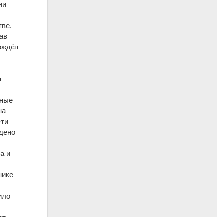
ии
тве.
вав
ерждён
н
жные
на
Эти
ждено
а и
нике
ило