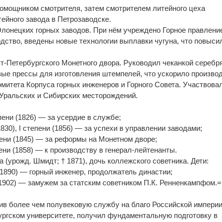
омощником смотрителя, затем смотрителем литейного цеха
ейного завода в Петрозаводске.
онецких горных заводов. При нём учреждено Горное правлени
одство, введены новые технологии выплавки чугуна, что повыси
т-Петербургского Монетного двора. Руководил чеканкой серебр
вые прессы для изготовления штемпелей, что ускорило производ
митета Корпуса горных инженеров и Горного Совета. Участвова
 Уральских и Сибирских месторождений.
ени (1826) — за усердие в службе;
(1830), I степени (1856) — за успехи в управлении заводами;
пени (1845) — за реформы на Монетном дворе;
ени (1858) — к производству в генерал-лейтенанты.
(урожд. Шмидт; † 1871), дочь коллежского советника. Дети:
1890) — горный инженер, продолжатель династии;
1902) — замужем за статским советником П.К. Ренненкампфом.=
шив более чем полувековую службу на благо Российской империи
ргском университете, получил фундаментальную подготовку в