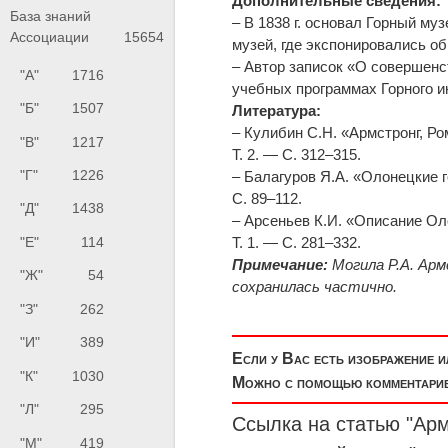
Дополнительные сведения:
База знаний
– В 1838 г. основал Горный м
Ассоциации
15654
музей, где экспонировались о
– Автор записок «О совершенс
"А"
1716
учебных программах Горного и
"Б"
1507
Литература:
– Кулибин С.Н. «Армстронг, Р
"В"
1217
Т. 2. — С. 312–315.
"Г"
1226
– Балагуров Я.А. «Олонецкие 
С. 89–112.
"Д"
1438
– Арсеньев К.И. «Описание Ол
"Е"
114
Т. 1. — С. 281–332.
Примечание:
Могила Р.А. Ар
"Ж"
54
сохранилась частично.
"З"
262
"И"
389
Если у Вас есть изображение 
"К"
1030
Можно с помощью комментариев
"Л"
295
Ссылка на статью "Арм
"М"
419