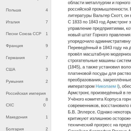
области металлургии и горного
российской промышленности. В
Польша
4
литературы Вальтер Скотт, он 
С 1833 по 1843 год Армстронг
Италия
7
управление предприятиями, ко
Песни Союза ССР
1
новый штат Горного правления
упорядочило административную
Франция
9
Переведённый в 1843 году на 
провёл масштабную модерниза
Германия
7
строгательные машины систем
(1845), а также установил во
США
3
платиновой посуды для раство
преобразования, закреплённые
Румыния
2
императором
Николаем I
), обе
Армстронг, произведённый в ге
Российская империя
Учёного комитета Корпуса гор
8
СХС
0
современников, восстановило 
Б.В. Эллерсе. Однако некоторы
Македония
1
критикуют излишнюю осторожно
технический прогресс на предп
Болгария
2