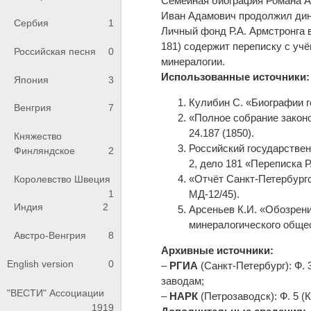
Семейная биография Романа Ар
Иван Адамович продолжил дин
Сербия
1
Личный фонд Р.А. Армстронга в
181) содержит переписку с уч
Российская песня
0
минералогии.
Использованные источники:
Япония
3
Кулибин С. «Биографии го
Венгрия
7
«Полное собрание законо
24.187 (1850).
Княжество
Российский государствен
Финляндское
2
2, дело 181 «Переписка Р
«Отчёт Санкт-Петербургск
Королевство Швеция
1
МД-12/45).
Индия
2
Арсеньев К.И. «Обозрени
минералогического общест
Австро-Венгрия
8
Архивные источники:
English version
0
–
РГИА
(Санкт-Петербург): Ф. 
заводам;
"ВЕСТИ" Ассоциации
–
НАРК
(Петрозаводск): Ф. 5 (
1919