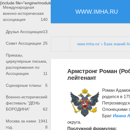
{include file="engine/modules/saperu/head.php"}
Международная
WWW.IMHA.RU
военно-историческая
ассоциация
140
Друзья Ассоциации
13
Совет Ассоциации
25
www.imha.ru/
»
База знаний А
Приказы,
циркулярные письма,
распоряжения по
Армстронг Роман (Роб
Ассоциации
11
лейтенант
Сценарные планы
5
Роман Адамов
родился в 17
Военно-исторический
Петрозаводске
фестиваль "ДЕНЬ
Олонецкими 
БОРОДИНА"
62
Брат
Ивана 
Москва за нами. 1941
округа.
год.
8
Послужной формуляр: