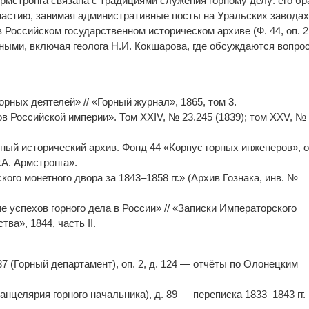
мстронга связана с традициями служения горному делу: его бр
астию, занимая административные посты на Уральских заводах
 Российском государственном историческом архиве (Ф. 44, оп. 2,
ёными, включая геолога Н.И. Кокшарова, где обсуждаются вопро
рных деятелей» // «Горный журнал», 1865, том 3.
в Российской империи». Том XXIV, № 23.245 (1839); том XXV, №
ный исторический архив. Фонд 44 «Корпус горных инженеров», 
.А. Армстронга».
ого монетного двора за 1843–1858 гг.» (Архив Гознака, инв. №
е успехов горного дела в России» // «Записки Императорского
ва», 1844, часть II.
37 (Горный департамент), оп. 2, д. 124 — отчёты по Олонецким
Канцелярия горного начальника), д. 89 — переписка 1833–1843 гг.