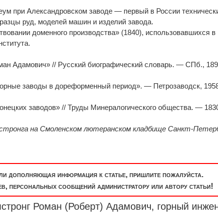
узеум при Александровском заводе — первый в России техническ
бразцы руд, моделей машин и изделий завода.
твовании доменного производства» (1840), использовавшихся в
нститута.
оман Адамович» // Русский биографический словарь. — СПб., 18
горные заводы в дореформенный период». — Петрозаводск, 195
онецких заводов» // Труды Минералогического общества. — 183
мстронга на Смоленском лютеранском кладбище Санкт-Петер
или дополняющая информация к статье, пришлите пожалуйста.
, персональных сообщений администратору или автору статьи!
стронг Роман (Роберт) Адамович, горный инже