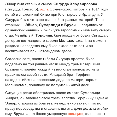
Эйнар был старшим сыном
Сигурда Хлодвирссона
(Сигурда Толстого),
ярла
Оркнейского, который в 1014 году
погиб в знаменитой битве при Клонтарфе в Ирландии. У
Сигурда было четверо сыновей от разных матерей. Трое
старших —
Эйнар
,
Сумарлиди
и
Бруси
— родились от
оркнейских женщин и были уже взрослыми к моменту смерти
отца. Четвёртый,
Торфинн
, был рождён от брака Сигурда с
дочерью шотландского короля
Малькольма II
; на момент
раздела наследства ему было около пяти лет, и он
воспитывался при шотландском дворе.
Согласно саге, после гибели Сигурда ярлство было
поделено на три равные части между тремя старшими
братьями, причём каждый из них стал полновластным
правителем своей трети. Младший брат Торфинн,
находившийся на попечении деда по матери, короля
Малькольма, поначалу не получил никакой доли.
Ситуация резко обострилась после смерти Сумарлиди.
Умирая, он завещал свою треть ярлства Торфинну. Однако
Эйнар, старший из братьев, немедленно заявил, что по
праву первородства и старшинства эта доля должна отойти
ему. Бруси занял более умеренную
позицию
, склоняясь к