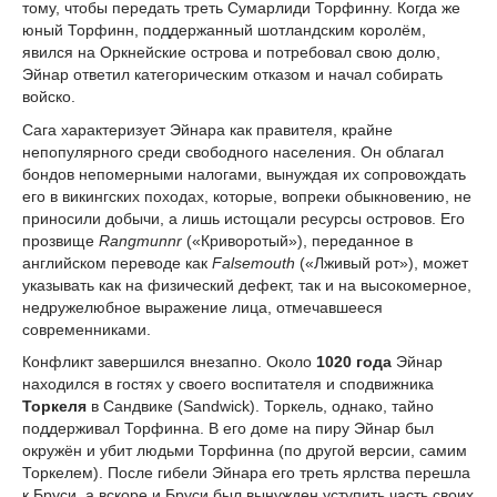
тому, чтобы передать треть Сумарлиди Торфинну. Когда же
юный Торфинн, поддержанный шотландским королём,
явился на Оркнейские острова и потребовал свою долю,
Эйнар ответил категорическим отказом и начал собирать
войско.
Сага характеризует Эйнара как правителя, крайне
непопулярного среди свободного населения. Он облагал
бондов непомерными налогами, вынуждая их сопровождать
его в викингских походах, которые, вопреки обыкновению, не
приносили добычи, а лишь истощали ресурсы островов. Его
прозвище
Rangmunnr
(«Криворотый»), переданное в
английском переводе как
Falsemouth
(«Лживый рот»), может
указывать как на физический дефект, так и на высокомерное,
недружелюбное выражение лица, отмечавшееся
современниками.
Конфликт завершился внезапно. Около
1020 года
Эйнар
находился в гостях у своего воспитателя и сподвижника
Торкеля
в Сандвике (Sandwick). Торкель, однако, тайно
поддерживал Торфинна. В его доме на пиру Эйнар был
окружён и убит людьми Торфинна (по другой версии, самим
Торкелем). После гибели Эйнара его треть ярлства перешла
к Бруси, а вскоре и Бруси был вынужден уступить часть своих