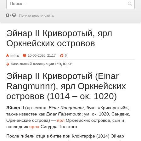
Полная версия сайта
Эйнар II Криворотый, ярл
Оркнейских островов
imha
10-06-2026, 21:17
6
База знаний Ассоциации
/
"Э, Ю, Я"
Эйнар II Криворотый (Einar
Rangmunnr), ярл Оркнейских
островов (1014 – ок. 1020)
Эйнар II
(др.-сканд.
Einar Rangmunnr
, букв. «Криворотый»;
также известен как
Einar Falsemouth
; ум. ок. 1020, Сандвик,
Оркнейские острова) —
ярл
Оркнейских островов, сын и
наследник
ярла
Сигурда Толстого.
После гибели отца в битве при Клонтарфе (1014) Эйнар