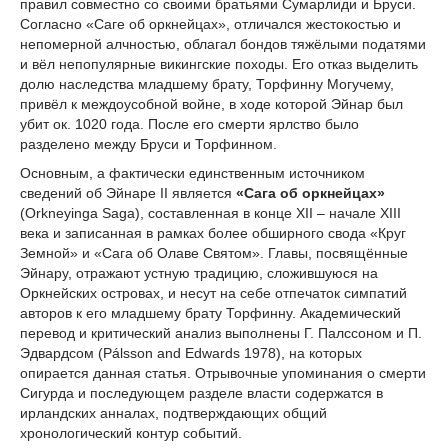
правил совместно со своими братьями Сумарлиди и Бруси.
Согласно «Саге об оркнейцах», отличался жестокостью и
непомерной алчностью, облагал бондов тяжёлыми податями
и вёл непопулярные викингские походы. Его отказ выделить
долю наследства младшему брату, Торфинну Могучему,
привёл к междоусобной войне, в ходе которой Эйнар был
убит ок. 1020 года. После его смерти ярлство было
разделено между Бруси и Торфинном.
Основным, а фактически единственным источником
сведений об Эйнаре II является
«Сага об оркнейцах»
(Orkneyinga Saga), составленная в конце XII – начале XIII
века и записанная в рамках более обширного свода «Круг
Земной» и «Сага об Олаве Святом». Главы, посвящённые
Эйнару, отражают устную традицию, сложившуюся на
Оркнейских островах, и несут на себе отпечаток симпатий
авторов к его младшему брату Торфинну. Академический
перевод и критический анализ выполнены Г. Палссоном и П.
Эдвардсом (Pálsson and Edwards 1978), на которых
опирается данная статья. Отрывочные упоминания о смерти
Сигурда и последующем разделе власти содержатся в
ирландских анналах, подтверждающих общий
хронологический контур событий.