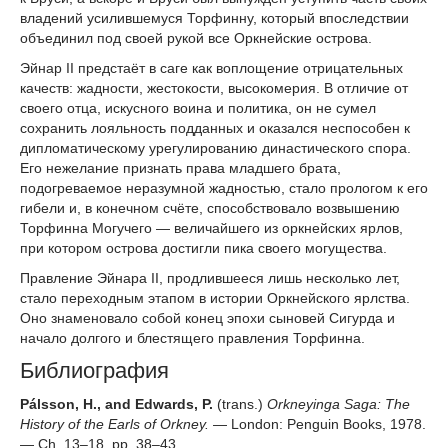
владений усилившемуся Торфинну, который впоследствии
объединил под своей рукой все Оркнейские острова.
Эйнар II предстаёт в саге как воплощение отрицательных
качеств: жадности, жестокости, высокомерия. В отличие от
своего отца, искусного воина и политика, он не сумел
сохранить лояльность подданных и оказался неспособен к
дипломатическому урегулированию династического спора.
Его нежелание признать права младшего брата,
подогреваемое неразумной жадностью, стало прологом к его
гибели и, в конечном счёте, способствовало возвышению
Торфинна Могучего — величайшего из оркнейских ярлов,
при котором острова достигли пика своего могущества.
Правление Эйнара II, продлившееся лишь несколько лет,
стало переходным этапом в истории Оркнейского ярлства.
Оно знаменовало собой конец эпохи сыновей Сигурда и
начало долгого и блестящего правления Торфинна.
Библиография
Pálsson, H., and Edwards, P.
(trans.)
Orkneyinga Saga: The
History of the Earls of Orkney.
— London: Penguin Books, 1978.
— Ch. 13–18, pp. 38–43.