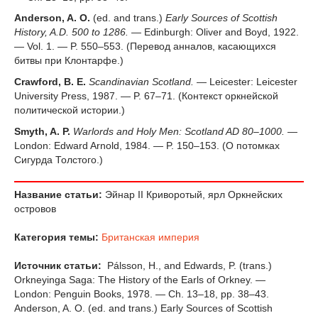
Anderson, A. O.
(ed. and trans.)
Early Sources of Scottish
History, A.D. 500 to 1286.
— Edinburgh: Oliver and Boyd, 1922.
— Vol. 1. — P. 550–553. (Перевод анналов, касающихся
битвы при Клонтарфе.)
Crawford, B. E.
Scandinavian Scotland.
— Leicester: Leicester
University Press, 1987. — P. 67–71. (Контекст оркнейской
политической истории.)
Smyth, A. P.
Warlords and Holy Men: Scotland AD 80–1000.
—
London: Edward Arnold, 1984. — P. 150–153. (О потомках
Сигурда Толстого.)
Название статьи:
Эйнар II Криворотый, ярл Оркнейских
островов
Категория темы:
Британская империя
Источник статьи:
Pálsson, H., and Edwards, P. (trans.)
Orkneyinga Saga: The History of the Earls of Orkney. —
London: Penguin Books, 1978. — Ch. 13–18, pp. 38–43.
Anderson, A. O. (ed. and trans.) Early Sources of Scottish