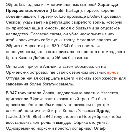
Эйрик был одним из многочисленных сыновей
Харальда
Прекрасноволосого
(Haraldr hárfagri), первого короля,
объединившего Норвегию. Его прозвище
blóðøx
(Кровавая
Секира) указывает на репутацию свирепого воина, которую
он приобрёл ещё в юности, воюя с братьями за отцовское
наследство. Согласно сагам, он убил нескольких из них,
чтобы расчистить себе путь к трону. Недолгое правление
Эйрика в Норвегии (ок. 930–934) было настолько
непопулярным, что знать призвала на престол его младшего
брата Хакона Доброго, и Эйрик был изгнан.
Он нашёл приют в Англии, а затем обосновался на
Оркнейских островах, где стал сюзереном местных
ярлов
.
Оттуда он начал совершать набеги и искать возможности для
завоевания более богатых земель.
В 947 году жители Йорка, недовольные властью Уэссекса,
пригласили Эйрика занять вакантный трон. Он был
провозглашён королём и сразу же оказался в центре
сложной политической игры. Король Уэссекса
Эдред
(Eadred, 946–955) в 948 году вторгся в Нортумбрию, чтобы
восстановить контроль, и вынудил Эйрика отступить.
Одновременно йоркский престол оспаривал
Олаф