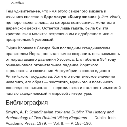
снедь».
Тем удивительнее, что имя этого свирепого викинга и
язычника внесено в
Даремскую «Книгу жизни»
(
Liber Vitae
),
где перечислены лица, за которых возносились молитвы в
даремской церкви. Остаётся лишь гадать, была бы эта
христианская молитва встречена им с одобрением или с
презрительной усмешкой.
Эйрик Кровавая Секира был последним скандинавским
правителем Йорка, попытавшимся сохранить независимость
от нараставшего давления Уэссекса. Его гибель в 954 году
ознаменовала окончательное падение Йоркского
королевства и включение Нортумбрии в состав единого
Английского государства. Хотя его политическое значение
невелико, его образ — жестокого, мрачного и поэтичного
«последнего викинга» — пережил века и стал неотъемлемой
частью скандинавской и мировой литературы.
Библиография
Smyth, A. P.
Scandinavian York and Dublin: The History and
Archaeology of Two Related Viking Kingdoms.
— Dublin: Irish
Academic Press, 1979. — Vol. II. — P. 155–190.