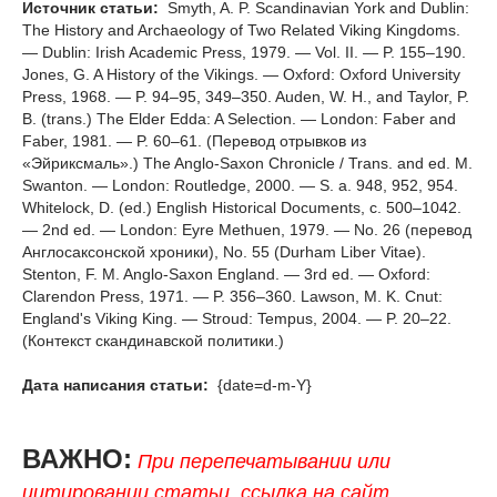
Источник статьи:
Smyth, A. P. Scandinavian York and Dublin:
The History and Archaeology of Two Related Viking Kingdoms.
— Dublin: Irish Academic Press, 1979. — Vol. II. — P. 155–190.
Jones, G. A History of the Vikings. — Oxford: Oxford University
Press, 1968. — P. 94–95, 349–350. Auden, W. H., and Taylor, P.
B. (trans.) The Elder Edda: A Selection. — London: Faber and
Faber, 1981. — P. 60–61. (Перевод отрывков из
«Эйриксмаль».) The Anglo-Saxon Chronicle / Trans. and ed. M.
Swanton. — London: Routledge, 2000. — S. a. 948, 952, 954.
Whitelock, D. (ed.) English Historical Documents, c. 500–1042.
— 2nd ed. — London: Eyre Methuen, 1979. — No. 26 (перевод
Англосаксонской хроники), No. 55 (Durham Liber Vitae).
Stenton, F. M. Anglo-Saxon England. — 3rd ed. — Oxford:
Clarendon Press, 1971. — P. 356–360. Lawson, M. K. Cnut:
England's Viking King. — Stroud: Tempus, 2004. — P. 20–22.
(Контекст скандинавской политики.)
Дата написания статьи:
{date=d-m-Y}
ВАЖНО:
При перепечатывании или
цитировании статьи, ссылка на сайт