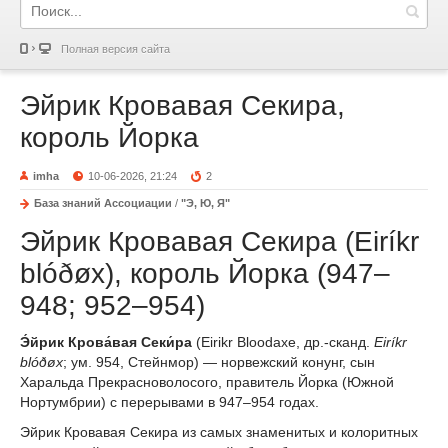
Полная версия сайта
Эйрик Кровавая Секира,
король Йорка
imha
10-06-2026, 21:24
2
База знаний Ассоциации
/
"Э, Ю, Я"
Эйрик Кровавая Секира (Eiríkr
blóðøx), король Йорка (947–
948; 952–954)
Э́йрик Крова́вая Секи́ра
(Eirikr Bloodaxe, др.-сканд.
Eiríkr
blóðøx
; ум. 954, Стейнмор) — норвежский конунг, сын
Харальда Прекрасноволосого, правитель Йорка (Южной
Нортумбрии) с перерывами в 947–954 годах.
Эйрик Кровавая Секира из самых знаменитых и колоритных