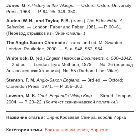
Jones, G.
A History of the Vikings.
— Oxford: Oxford University
Press, 1968. — P. 94–95, 349–350.
Auden, W. H., and Taylor, P. B.
(trans.)
The Elder Edda: A
Selection.
— London: Faber and Faber, 1981. — P. 60–61.
(Перевод отрывков из «Эйриксмаль».)
The Anglo-Saxon Chronicle
/ Trans. and ed. M. Swanton. —
London: Routledge, 2000. — S. a. 948, 952, 954.
Whitelock, D.
(ed.)
English Historical Documents, c. 500–1042.
— 2nd ed. — London: Eyre Methuen, 1979. — No. 26 (перевод
Англосаксонской хроники), No. 55 (Durham Liber Vitae).
Stenton, F. M.
Anglo-Saxon England.
— 3rd ed. — Oxford:
Clarendon Press, 1971. — P. 356–360.
Lawson, M. K.
Cnut: England's Viking King.
— Stroud: Tempus,
2004. — P. 20–22. (Контекст скандинавской политики.)
Название статьи:
Эйрик Кровавая Секира, король Йорка
Категория темы:
Британская империя
,
Норвегия