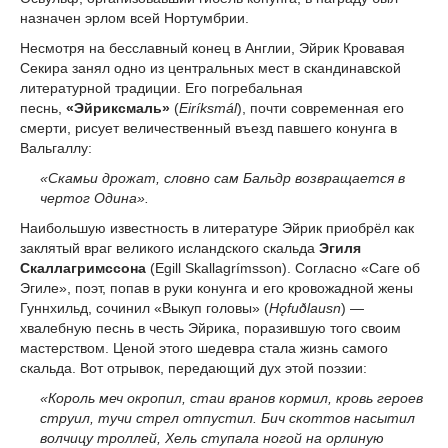
назначен эрлом всей Нортумбрии.
Несмотря на бесславный конец в Англии, Эйрик Кровавая
Секира занял одно из центральных мест в скандинавской
литературной традиции. Его погребальная
песнь,
«Эйриксмаль»
(
Eiríksmál
), почти современная его
смерти, рисует величественный въезд павшего конунга в
Вальгаллу:
«Скамьи дрожат, словно сам Бальдр возвращается в
чертог Одина».
Наибольшую известность в литературе Эйрик приобрёл как
заклятый враг великого исландского скальда
Эгиля
Скаллагримссона
(Egill Skallagrímsson). Согласно «Саге об
Эгиле», поэт, попав в руки конунга и его кровожадной жены
Гуннхильд, сочинил «Выкуп головы» (
Hǫfuðlausn
) —
хвалебную песнь в честь Эйрика, поразившую того своим
мастерством. Ценой этого шедевра стала жизнь самого
скальда. Вот отрывок, передающий дух этой поэзии:
«Король меч окропил, стаи вранов кормил, кровь героев
струил, тучи стрел отпустил. Бич скоттов насытил
волчицу троллей, Хель ступала ногой на орлиную