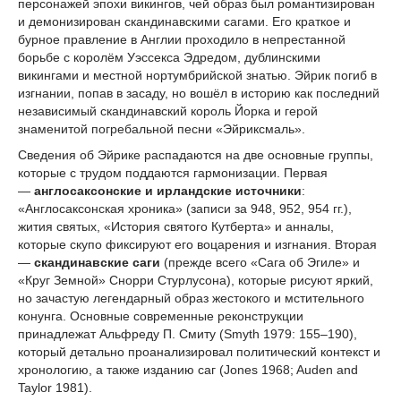
персонажей эпохи викингов, чей образ был романтизирован
и демонизирован скандинавскими сагами. Его краткое и
бурное правление в Англии проходило в непрестанной
борьбе с королём Уэссекса Эдредом, дублинскими
викингами и местной нортумбрийской знатью. Эйрик погиб в
изгнании, попав в засаду, но вошёл в историю как последний
независимый скандинавский король Йорка и герой
знаменитой погребальной песни «Эйриксмаль».
Сведения об Эйрике распадаются на две основные группы,
которые с трудом поддаются гармонизации. Первая
—
англосаксонские и ирландские источники
:
«Англосаксонская хроника» (записи за 948, 952, 954 гг.),
жития святых, «История святого Кутберта» и анналы,
которые скупо фиксируют его воцарения и изгнания. Вторая
—
скандинавские саги
(прежде всего «Сага об Эгиле» и
«Круг Земной» Снорри Стурлусона), которые рисуют яркий,
но зачастую легендарный образ жестокого и мстительного
конунга. Основные современные реконструкции
принадлежат Альфреду П. Смиту (Smyth 1979: 155–190),
который детально проанализировал политический контекст и
хронологию, а также изданию саг (Jones 1968; Auden and
Taylor 1981).