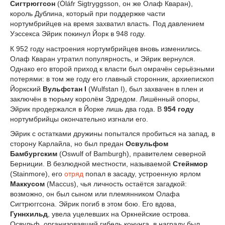
Сигтрюггсон
(Óláfr Sigtryggsson, он же Олаф Кваран),
король Дублина, который при поддержке части
нортумбрийцев на время захватил власть. Под давлением
Уэссекса Эйрик покинул Йорк в 948 году.
К 952 году настроения нортумбрийцев вновь изменились.
Олаф Кваран утратил популярность, и Эйрик вернулся.
Однако его второй приход к власти был омрачён серьёзными
потерями: в том же году его главный сторонник, архиепископ
Йоркский
Вульфстан I
(Wulfstan I), был захвачен в плен и
заключён в тюрьму королём Эдредом. Лишённый опоры,
Эйрик продержался в Йорке лишь два года. В
954 году
нортумбрийцы окончательно изгнали его.
Эйрик с остатками дружины попытался пробиться на запад, в
сторону Карлайла, но был предан
Освульфом
Бамбургским
(Oswulf of Bamburgh), правителем северной
Берниции. В безлюдной местности, называемой
Стейнмор
(Stainmore), его
отряд
попал в засаду, устроенную ярлом
Маккусом
(Maccus), чья личность остаётся загадкой:
возможно, он был сыном или племянником Олафа
Сигтрюггсона. Эйрик погиб в этом бою. Его вдова,
Гуннхильд
, увела уцелевших на Оркнейские острова.
Освульф, организовавший гибель конунга, в награду был